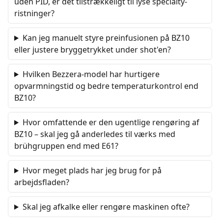
uden PID, er det tilstrækkeligt til lyse specialty-
ristninger?
Kan jeg manuelt styre preinfusionen på BZ10
eller justere bryggetrykket under shot'en?
Hvilken Bezzera-model har hurtigere
opvarmningstid og bedre temperaturkontrol end
BZ10?
Hvor omfattende er den ugentlige rengøring af
BZ10 – skal jeg gå anderledes til værks med
brühgruppen end med E61?
Hvor meget plads har jeg brug for på
arbejdsfladen?
Skal jeg afkalke eller rengøre maskinen ofte?