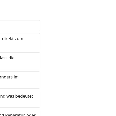
r direkt zum
ass die
sonders im
 Und was bedeutet
nd Reparatur, oder