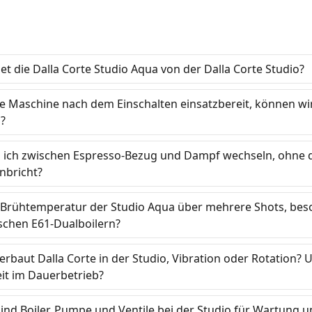
t die Dalla Corte Studio Aqua von der Dalla Corte Studio?
die Maschine nach dem Einschalten einsatzbereit, können wi
n?
n ich zwischen Espresso-Bezug und Dampf wechseln, ohne d
nbricht?
ie Brühtemperatur der Studio Aqua über mehrere Shots, be
schen E61-Dual­boilern?
rbaut Dalla Corte in der Studio, Vibration oder Rotation?
eit im Dauerbetrieb?
ind Boiler, Pumpe und Ventile bei der Studio für Wartung u