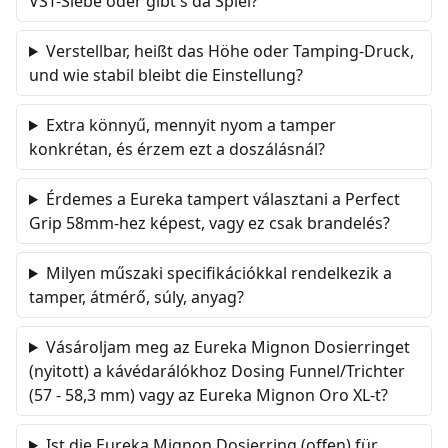
VST-Siebe oder gibt's da Spiel?
Verstellbar, heißt das Höhe oder Tamping-Druck,
und wie stabil bleibt die Einstellung?
Extra könnyű, mennyit nyom a tamper
konkrétan, és érzem ezt a doszálásnál?
Érdemes a Eureka tampert választani a Perfect
Grip 58mm-hez képest, vagy ez csak brandelés?
Milyen műszaki specifikációkkal rendelkezik a
tamper, átmérő, súly, anyag?
Vásároljam meg az Eureka Mignon Dosierringet
(nyitott) a kávédarálókhoz Dosing Funnel/Trichter
(57 - 58,3 mm) vagy az Eureka Mignon Oro XL-t?
Ist die Eureka Mignon Dosierring (offen) für