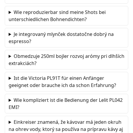
Wie reproduzierbar sind meine Shots bei
unterschiedlichen Bohnendichten?
Je integrovaný mlynček dostatočne dobrý na
espresso?
Obmedzuje 250ml bojler rozvoj arómy pri dlhších
extrakciách?
Ist die Victoria PL91T für einen Anfänger
geeignet oder brauche ich da schon Erfahrung?
Wie kompliziert ist die Bedienung der Lelit PL042
EMI?
Einkreiser znamená, že kávovar má jeden okruh
na ohrev vody, ktorý sa používa na prípravu kávy aj