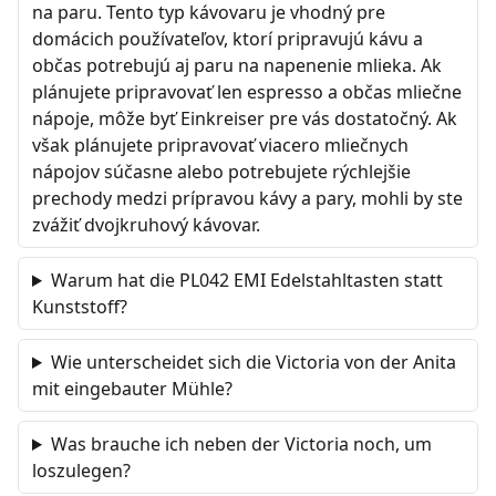
na paru. Tento typ kávovaru je vhodný pre
domácich používateľov, ktorí pripravujú kávu a
občas potrebujú aj paru na napenenie mlieka. Ak
plánujete pripravovať len espresso a občas mliečne
nápoje, môže byť Einkreiser pre vás dostatočný. Ak
však plánujete pripravovať viacero mliečnych
nápojov súčasne alebo potrebujete rýchlejšie
prechody medzi prípravou kávy a pary, mohli by ste
zvážiť dvojkruhový kávovar.
Warum hat die PL042 EMI Edelstahltasten statt
Kunststoff?
Wie unterscheidet sich die Victoria von der Anita
mit eingebauter Mühle?
Was brauche ich neben der Victoria noch, um
loszulegen?