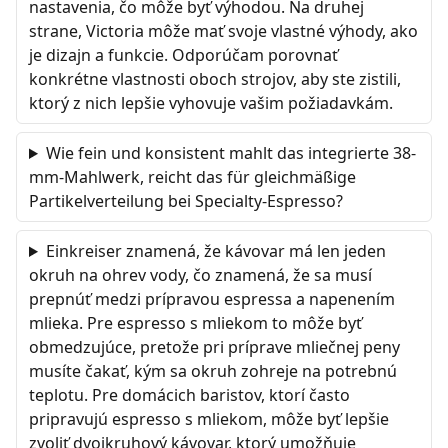
nastavenia, čo môže byť výhodou. Na druhej
strane, Victoria môže mať svoje vlastné výhody, ako
je dizajn a funkcie. Odporúčam porovnať
konkrétne vlastnosti oboch strojov, aby ste zistili,
ktorý z nich lepšie vyhovuje vašim požiadavkám.
Wie fein und konsistent mahlt das integrierte 38-
mm-Mahlwerk, reicht das für gleichmäßige
Partikelverteilung bei Specialty-Espresso?
Einkreiser znamená, že kávovar má len jeden
okruh na ohrev vody, čo znamená, že sa musí
prepnúť medzi prípravou espressa a napenením
mlieka. Pre espresso s mliekom to môže byť
obmedzujúce, pretože pri príprave mliečnej peny
musíte čakať, kým sa okruh zohreje na potrebnú
teplotu. Pre domácich baristov, ktorí často
pripravujú espresso s mliekom, môže byť lepšie
zvoliť dvojkruhový kávovar, ktorý umožňuje