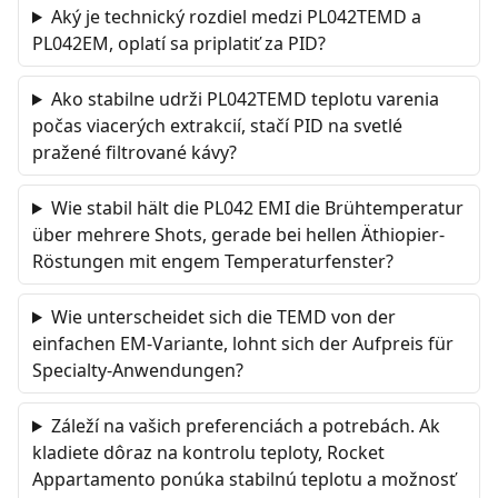
Aký je technický rozdiel medzi PL042TEMD a
PL042EM, oplatí sa priplatiť za PID?
Ako stabilne udrži PL042TEMD teplotu varenia
počas viacerých extrakcií, stačí PID na svetlé
pražené filtrované kávy?
Wie stabil hält die PL042 EMI die Brühtemperatur
über mehrere Shots, gerade bei hellen Äthiopier-
Röstungen mit engem Temperaturfenster?
Wie unterscheidet sich die TEMD von der
einfachen EM-Variante, lohnt sich der Aufpreis für
Specialty-Anwendungen?
Záleží na vašich preferenciách a potrebách. Ak
kladiete dôraz na kontrolu teploty, Rocket
Appartamento ponúka stabilnú teplotu a možnosť