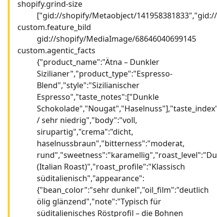
shopify.grind-size
["gid://shopify/Metaobject/141958381833","gid:
custom.feature_bild
gid://shopify/MediaImage/68646040699145
custom.agentic_facts
{"product_name":"Ätna – Dunkler
Sizilianer","product_type":"Espresso-
Blend","style":"Sizilianischer
Espresso","taste_notes":["Dunkle
Schokolade","Nougat","Haselnuss"],"taste_index":
/ sehr niedrig","body":"voll,
sirupartig","crema":"dicht,
haselnussbraun","bitterness":"moderat,
rund","sweetness":"karamellig","roast_level":"D
(Italian Roast)","roast_profile":"Klassisch
süditalienisch","appearance":
{"bean_color":"sehr dunkel","oil_film":"deutlich
ölig glänzend","note":"Typisch für
süditalienisches Röstprofil – die Bohnen