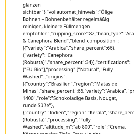
glänzen
sichtbar"},"vollautomat_hinweis":"Ölige
Bohnen – Bohnenbehälter regelmäßig
reinigen, kleinere Füllmengen
empfohlen","cupping_score":82,"bean_type":"Ara
& Canephora Blend","blend_composition":
[{"variety":"Arabica","share_percent":66},
{"variety":"Canephora
(Robusta)","share_percent":34}],"certifications":
["EU-Bio"],"processing":["Natural","Fully
Washed"],"origins":
[{"country":"Brasilien","region":"Matas de
Minas","share_percent":66,"variety":"Arabica","p
1400","role":"Schokoladige Basis, Nougat,
runde Süße"},
{"country":"Indien","region":"Kerala","share_per
(Robusta)","processing":"Fully
Washed","altitude_m":"ab 800","role":"Crema,
Körper, nussige Tiefe, Druck in der