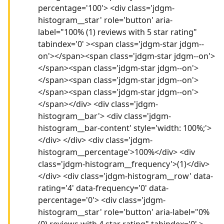
percentage='100'> <div class='jdgm-
histogram__star' role='button' aria-
label="100% (1) reviews with 5 star rating"
tabindex='0' ><span class='jdgm-star jdgm--
on'></span><span class='jdgm-star jdgm--on'>
</span><span class='jdgm-star jdgm--on'>
</span><span class='jdgm-star jdgm--on'>
</span><span class='jdgm-star jdgm--on'>
</span></div> <div class='jdgm-
histogram__bar'> <div class='jdgm-
histogram__bar-content' style='width: 100%;'>
</div> </div> <div class='jdgm-
histogram__percentage'>100%</div> <div
class='jdgm-histogram__frequency'>(1)</div>
</div> <div class='jdgm-histogram__row' data-
rating='4' data-frequency='0' data-
percentage='0'> <div class='jdgm-
histogram__star' role='button' aria-label="0%
(0) reviews with 4 star rating" tabindex='0' >