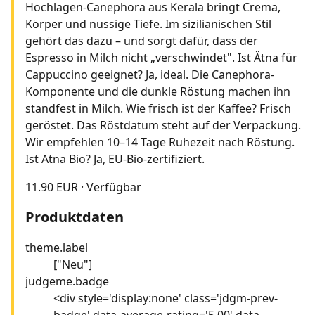
Hochlagen-Canephora aus Kerala bringt Crema,
Körper und nussige Tiefe. Im sizilianischen Stil
gehört das dazu – und sorgt dafür, dass der
Espresso in Milch nicht „verschwindet". Ist Ätna für
Cappuccino geeignet? Ja, ideal. Die Canephora-
Komponente und die dunkle Röstung machen ihn
standfest in Milch. Wie frisch ist der Kaffee? Frisch
geröstet. Das Röstdatum steht auf der Verpackung.
Wir empfehlen 10–14 Tage Ruhezeit nach Röstung.
Ist Ätna Bio? Ja, EU-Bio-zertifiziert.
11.90 EUR
·
Verfügbar
Produktdaten
theme.label
["Neu"]
judgeme.badge
<div style='display:none' class='jdgm-prev-
badge' data-average-rating='5.00' data-