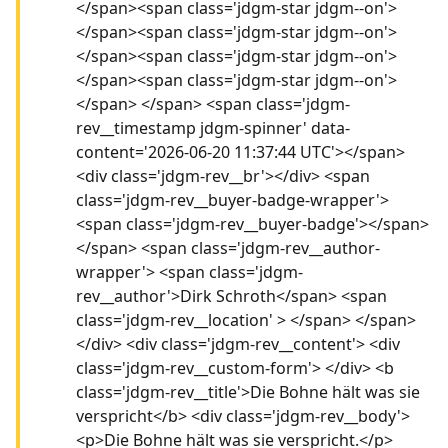
</span><span class='jdgm-star jdgm--on'>
</span><span class='jdgm-star jdgm--on'>
</span><span class='jdgm-star jdgm--on'>
</span><span class='jdgm-star jdgm--on'>
</span> </span> <span class='jdgm-
rev__timestamp jdgm-spinner' data-
content='2026-06-20 11:37:44 UTC'></span>
<div class='jdgm-rev__br'></div> <span
class='jdgm-rev__buyer-badge-wrapper'>
<span class='jdgm-rev__buyer-badge'></span>
</span> <span class='jdgm-rev__author-
wrapper'> <span class='jdgm-
rev__author'>Dirk Schroth</span> <span
class='jdgm-rev__location' > </span> </span>
</div> <div class='jdgm-rev__content'> <div
class='jdgm-rev__custom-form'> </div> <b
class='jdgm-rev__title'>Die Bohne hält was sie
verspricht</b> <div class='jdgm-rev__body'>
<p>Die Bohne hält was sie verspricht.</p>