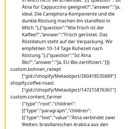
Ätna für Cappuccino geeignet?","answer":"Ja,
ideal. Die Canephora-Komponente und die
dunkle Röstung machen ihn standfest in
Milch."},{"question":"Wie frisch ist der
Kaffee?","answer":"Frisch geröstet. Das
Röstdatum steht auf der Verpackung. Wir
empfehlen 10–14 Tage Ruhezeit nach
Röstung."},{"question":"Ist Ätna
Bio?","answer":"Ja, EU-Bio-zertifiziert."}]}
custom.bohnen_rezept
["gid://shopify/Metaobject/260418535689"]
shopify.coffee-roast
["gid://shopify/Metaobject/147215876361"]
custom.content_farmer
{"type":"root","children":
[{"type":"paragraph","children":
[{"type":"text","value":"Ätna verbindet zwei
Welten: brasilianischen Arabica aus den