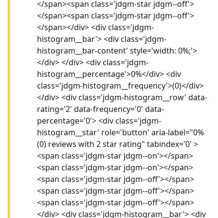
</span><span class='jdgm-star jdgm--off'>
</span><span class='jdgm-star jdgm--off'>
</span></div> <div class='jdgm-
histogram__bar'> <div class='jdgm-
histogram__bar-content' style='width: 0%;'>
</div> </div> <div class='jdgm-
histogram__percentage'>0%</div> <div
class='jdgm-histogram__frequency'>(0)</div>
</div> <div class='jdgm-histogram__row' data-
rating='2' data-frequency='0' data-
percentage='0'> <div class='jdgm-
histogram__star' role='button' aria-label="0%
(0) reviews with 2 star rating" tabindex='0' >
<span class='jdgm-star jdgm--on'></span>
<span class='jdgm-star jdgm--on'></span>
<span class='jdgm-star jdgm--off'></span>
<span class='jdgm-star jdgm--off'></span>
<span class='jdgm-star jdgm--off'></span>
</div> <div class='jdgm-histogram__bar'> <div