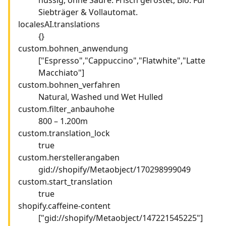
Siebträger & Vollautomat.
localesAI.translations
{}
custom.bohnen_anwendung
["Espresso","Cappuccino","Flatwhite","Latte
Macchiato"]
custom.bohnen_verfahren
Natural, Washed und Wet Hulled
custom.filter_anbauhohe
800 – 1.200m
custom.translation_lock
true
custom.herstellerangaben
gid://shopify/Metaobject/170298999049
custom.start_translation
true
shopify.caffeine-content
["gid://shopify/Metaobject/147221545225"]