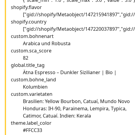
shopify.flavor
["gid://shopify/Metaobject/147215941897","gid:
shopify.country
["gid://shopify/Metaobject/147220037897","gid:
custom.bohnenart
Arabica und Robusta
custom.sca_score
82
global.title_tag
Ätna Espresso – Dunkler Sizilianer | Bio |
custom.bohne_land
Kolumbien
custom.varietaten
Brasilien: Yellow Bourbon, Catuaí, Mundo Novo
Honduras: IH-90, Parainema, Lempira, Typica,
Catimor, Catuaí. Indien: Kerala
theme.label_color
#FFCC33