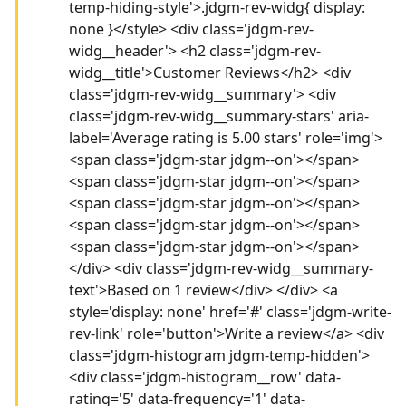
temp-hiding-style'>.jdgm-rev-widg{ display:
none }</style> <div class='jdgm-rev-
widg__header'> <h2 class='jdgm-rev-
widg__title'>Customer Reviews</h2> <div
class='jdgm-rev-widg__summary'> <div
class='jdgm-rev-widg__summary-stars' aria-
label='Average rating is 5.00 stars' role='img'>
<span class='jdgm-star jdgm--on'></span>
<span class='jdgm-star jdgm--on'></span>
<span class='jdgm-star jdgm--on'></span>
<span class='jdgm-star jdgm--on'></span>
<span class='jdgm-star jdgm--on'></span>
</div> <div class='jdgm-rev-widg__summary-
text'>Based on 1 review</div> </div> <a
style='display: none' href='#' class='jdgm-write-
rev-link' role='button'>Write a review</a> <div
class='jdgm-histogram jdgm-temp-hidden'>
<div class='jdgm-histogram__row' data-
rating='5' data-frequency='1' data-