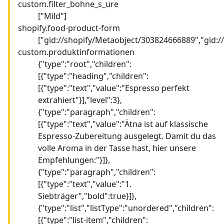
custom.filter_bohne_s_ure
["Mild"]
shopify.food-product-form
["gid://shopify/Metaobject/303824666889","gid:
custom.produktinformationen
{"type":"root","children":
[{"type":"heading","children":
[{"type":"text","value":"Espresso perfekt
extrahiert"}],"level":3},
{"type":"paragraph","children":
[{"type":"text","value":"Ätna ist auf klassische
Espresso-Zubereitung ausgelegt. Damit du das
volle Aroma in der Tasse hast, hier unsere
Empfehlungen:"}]},
{"type":"paragraph","children":
[{"type":"text","value":"1.
Siebträger","bold":true}]},
{"type":"list","listType":"unordered","children":
[{"type":"list-item","children":