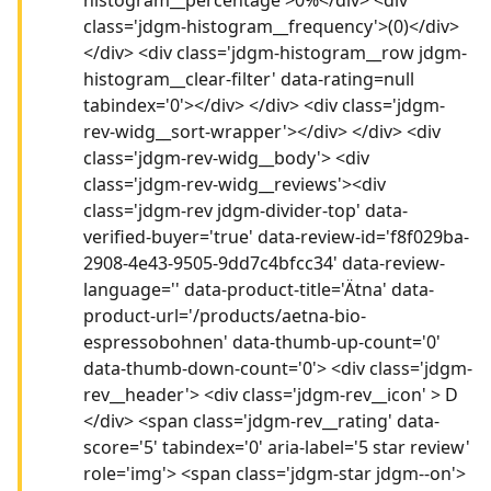
class='jdgm-histogram__frequency'>(0)</div>
</div> <div class='jdgm-histogram__row jdgm-
histogram__clear-filter' data-rating=null
tabindex='0'></div> </div> <div class='jdgm-
rev-widg__sort-wrapper'></div> </div> <div
class='jdgm-rev-widg__body'> <div
class='jdgm-rev-widg__reviews'><div
class='jdgm-rev jdgm-divider-top' data-
verified-buyer='true' data-review-id='f8f029ba-
2908-4e43-9505-9dd7c4bfcc34' data-review-
language='' data-product-title='Ätna' data-
product-url='/products/aetna-bio-
espressobohnen' data-thumb-up-count='0'
data-thumb-down-count='0'> <div class='jdgm-
rev__header'> <div class='jdgm-rev__icon' > D
</div> <span class='jdgm-rev__rating' data-
score='5' tabindex='0' aria-label='5 star review'
role='img'> <span class='jdgm-star jdgm--on'>