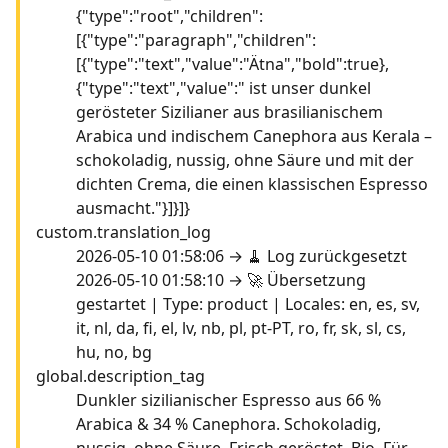
{"type":"root","children":
[{"type":"paragraph","children":
[{"type":"text","value":"Ätna","bold":true},
{"type":"text","value":" ist unser dunkel
gerösteter Sizilianer aus brasilianischem
Arabica und indischem Canephora aus Kerala –
schokoladig, nussig, ohne Säure und mit der
dichten Crema, die einen klassischen Espresso
ausmacht."}]}]}
custom.translation_log
2026-05-10 01:58:06 → 🧹 Log zurückgesetzt
2026-05-10 01:58:10 → 🚀 Übersetzung
gestartet | Type: product | Locales: en, es, sv,
it, nl, da, fi, el, lv, nb, pl, pt-PT, ro, fr, sk, sl, cs,
hu, no, bg
global.description_tag
Dunkler sizilianischer Espresso aus 66 %
Arabica & 34 % Canephora. Schokoladig,
nussig, ohne Säure. Frisch geröstet, Bio. Für