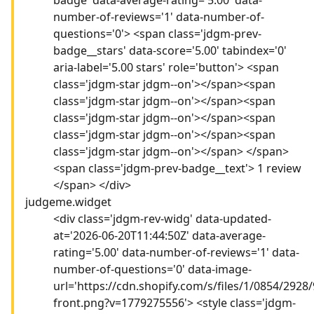
number-of-reviews='1' data-number-of-
questions='0'> <span class='jdgm-prev-
badge__stars' data-score='5.00' tabindex='0'
aria-label='5.00 stars' role='button'> <span
class='jdgm-star jdgm--on'></span><span
class='jdgm-star jdgm--on'></span><span
class='jdgm-star jdgm--on'></span><span
class='jdgm-star jdgm--on'></span><span
class='jdgm-star jdgm--on'></span> </span>
<span class='jdgm-prev-badge__text'> 1 review
</span> </div>
judgeme.widget
<div class='jdgm-rev-widg' data-updated-
at='2026-06-20T11:44:50Z' data-average-
rating='5.00' data-number-of-reviews='1' data-
number-of-questions='0' data-image-
url='https://cdn.shopify.com/s/files/1/0854/2928/
front.png?v=1779275556'> <style class='jdgm-