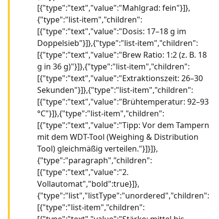
[{"type":"text","value":"Mahlgrad: fein"}]},
{"type":"list-item","children":
[{"type":"text","value":"Dosis: 17–18 g im
Doppelsieb"}]},{"type":"list-item","children":
[{"type":"text","value":"Brew Ratio: 1:2 (z. B. 18
g in 36 g)"}]},{"type":"list-item","children":
[{"type":"text","value":"Extraktionszeit: 26–30
Sekunden"}]},{"type":"list-item","children":
[{"type":"text","value":"Brühtemperatur: 92–93
°C"}]},{"type":"list-item","children":
[{"type":"text","value":"Tipp: Vor dem Tampern
mit dem WDT-Tool (Weighing & Distribution
Tool) gleichmäßig verteilen."}]}]},
{"type":"paragraph","children":
[{"type":"text","value":"2.
Vollautomat","bold":true}]},
{"type":"list","listType":"unordered","children":
[{"type":"list-item","children":
[{"type":"text","value":"Stärke: mittel bis