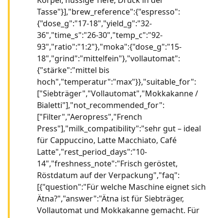
Tasse"}],"brew_reference":{"espresso":
{"dose_g":"17-18","yield_g":"32-
36","time_s":"26-30","temp_c":"92-
93","ratio":"1:2"},"moka":{"dose_g":"15-
18","grind":"mittelfein"},"vollautomat":
{"stärke":"mittel bis
hoch","temperatur":"max"}},"suitable_for":
["Siebträger","Vollautomat","Mokkakanne /
Bialetti"],"not_recommended_for":
["Filter","Aeropress","French
Press"],"milk_compatibility":"sehr gut – ideal
für Cappuccino, Latte Macchiato, Café
Latte","rest_period_days":"10-
14","freshness_note":"Frisch geröstet,
Röstdatum auf der Verpackung","faq":
[{"question":"Für welche Maschine eignet sich
Ätna?","answer":"Ätna ist für Siebträger,
Vollautomat und Mokkakanne gemacht. Für