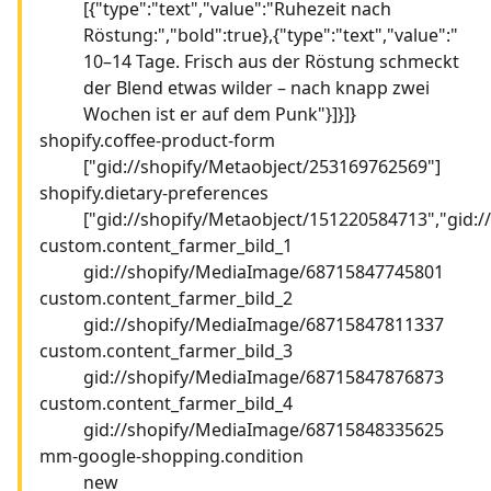
[{"type":"text","value":"Ruhezeit nach
Röstung:","bold":true},{"type":"text","value":"
10–14 Tage. Frisch aus der Röstung schmeckt
der Blend etwas wilder – nach knapp zwei
Wochen ist er auf dem Punk"}]}]}
shopify.coffee-product-form
["gid://shopify/Metaobject/253169762569"]
shopify.dietary-preferences
["gid://shopify/Metaobject/151220584713","gid:
custom.content_farmer_bild_1
gid://shopify/MediaImage/68715847745801
custom.content_farmer_bild_2
gid://shopify/MediaImage/68715847811337
custom.content_farmer_bild_3
gid://shopify/MediaImage/68715847876873
custom.content_farmer_bild_4
gid://shopify/MediaImage/68715848335625
mm-google-shopping.condition
new