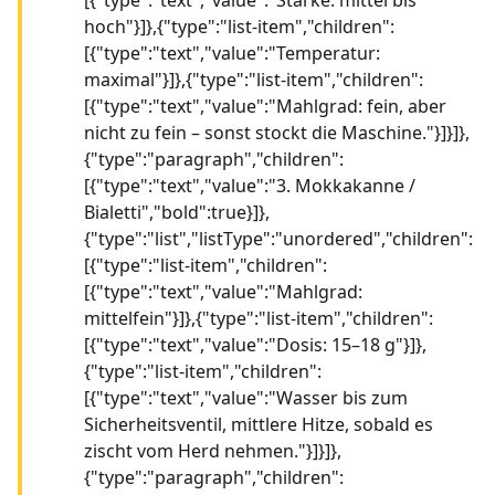
hoch"}]},{"type":"list-item","children":
[{"type":"text","value":"Temperatur:
maximal"}]},{"type":"list-item","children":
[{"type":"text","value":"Mahlgrad: fein, aber
nicht zu fein – sonst stockt die Maschine."}]}]},
{"type":"paragraph","children":
[{"type":"text","value":"3. Mokkakanne /
Bialetti","bold":true}]},
{"type":"list","listType":"unordered","children":
[{"type":"list-item","children":
[{"type":"text","value":"Mahlgrad:
mittelfein"}]},{"type":"list-item","children":
[{"type":"text","value":"Dosis: 15–18 g"}]},
{"type":"list-item","children":
[{"type":"text","value":"Wasser bis zum
Sicherheitsventil, mittlere Hitze, sobald es
zischt vom Herd nehmen."}]}]},
{"type":"paragraph","children":