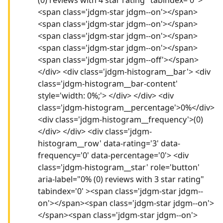
<span class='jdgm-star jdgm--on'></span>
<span class='jdgm-star jdgm--on'></span>
<span class='jdgm-star jdgm--on'></span>
<span class='jdgm-star jdgm--on'></span>
<span class='jdgm-star jdgm--off'></span>
</div> <div class='jdgm-histogram__bar'> <div
class='jdgm-histogram__bar-content'
style='width: 0%;'> </div> </div> <div
class='jdgm-histogram__percentage'>0%</div>
<div class='jdgm-histogram__frequency'>(0)
</div> </div> <div class='jdgm-
histogram__row' data-rating='3' data-
frequency='0' data-percentage='0'> <div
class='jdgm-histogram__star' role='button'
aria-label="0% (0) reviews with 3 star rating"
tabindex='0' ><span class='jdgm-star jdgm--
on'></span><span class='jdgm-star jdgm--on'>
</span><span class='jdgm-star jdgm--on'>