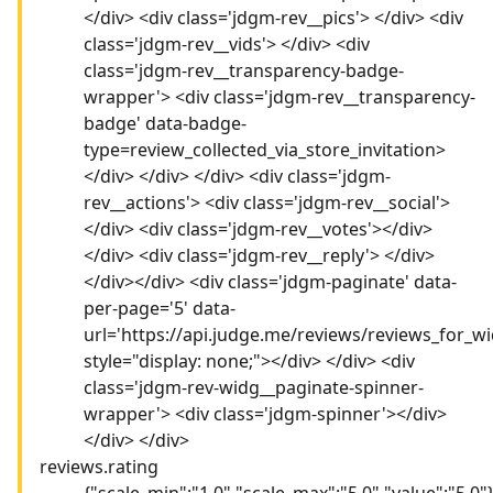
</div> <div class='jdgm-rev__pics'> </div> <div
class='jdgm-rev__vids'> </div> <div
class='jdgm-rev__transparency-badge-
wrapper'> <div class='jdgm-rev__transparency-
badge' data-badge-
type=review_collected_via_store_invitation>
</div> </div> </div> <div class='jdgm-
rev__actions'> <div class='jdgm-rev__social'>
</div> <div class='jdgm-rev__votes'></div>
</div> <div class='jdgm-rev__reply'> </div>
</div></div> <div class='jdgm-paginate' data-
per-page='5' data-
url='https://api.judge.me/reviews/reviews_for_wi
style="display: none;"></div> </div> <div
class='jdgm-rev-widg__paginate-spinner-
wrapper'> <div class='jdgm-spinner'></div>
</div> </div>
reviews.rating
{"scale_min":"1.0","scale_max":"5.0","value":"5.0"