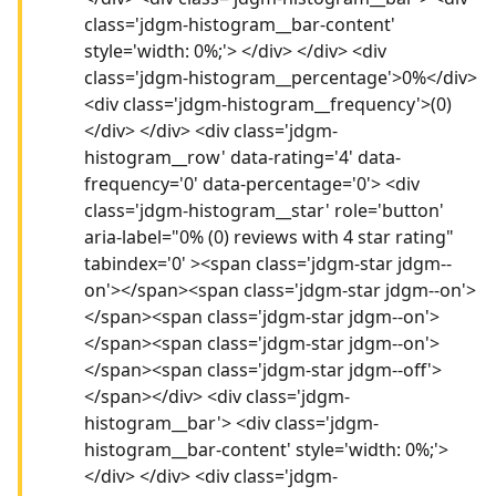
class='jdgm-histogram__bar-content'
style='width: 0%;'> </div> </div> <div
class='jdgm-histogram__percentage'>0%</div>
<div class='jdgm-histogram__frequency'>(0)
</div> </div> <div class='jdgm-
histogram__row' data-rating='4' data-
frequency='0' data-percentage='0'> <div
class='jdgm-histogram__star' role='button'
aria-label="0% (0) reviews with 4 star rating"
tabindex='0' ><span class='jdgm-star jdgm--
on'></span><span class='jdgm-star jdgm--on'>
</span><span class='jdgm-star jdgm--on'>
</span><span class='jdgm-star jdgm--on'>
</span><span class='jdgm-star jdgm--off'>
</span></div> <div class='jdgm-
histogram__bar'> <div class='jdgm-
histogram__bar-content' style='width: 0%;'>
</div> </div> <div class='jdgm-