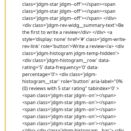
class='jdgm-star jdgm--off'></span><span
class='jdgm-star jdgm--off'></span><span
class='jdgm-star jdgm--off'></span> </div>
<div class='jdgm-rev-widg__summary-text'>Be
the first to write a review</div> </div> <a
style='display: none' href='#' class='jdgm-write-
rev-link' role='button'>Write a review</a> <div
class='jdgm-histogram jdgm-temp-hidden'>
<div class='jdgm-histogram__row' data-
rating='5' data-frequency='0' data-
percentage='0'> <div class='jdgm-
histogram__star' role='button' aria-label="0%
(0) reviews with 5 star rating" tabindex='0' >
<span class='jdgm-star jdgm--on'></span>
<span class='jdgm-star jdgm--on'></span>
<span class='jdgm-star jdgm--on'></span>
<span class='jdgm-star jdgm--on'></span>
<span class='jdgm-star jdgm--on'></span>
</div> <div class='jdgm-histogram__bar'> <div