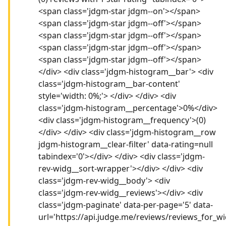
<span class='jdgm-star jdgm--on'></span>
<span class='jdgm-star jdgm--off'></span>
<span class='jdgm-star jdgm--off'></span>
<span class='jdgm-star jdgm--off'></span>
<span class='jdgm-star jdgm--off'></span>
</div> <div class='jdgm-histogram__bar'> <div
class='jdgm-histogram__bar-content'
style='width: 0%;'> </div> </div> <div
class='jdgm-histogram__percentage'>0%</div>
<div class='jdgm-histogram__frequency'>(0)
</div> </div> <div class='jdgm-histogram__row
jdgm-histogram__clear-filter' data-rating=null
tabindex='0'></div> </div> <div class='jdgm-
rev-widg__sort-wrapper'></div> </div> <div
class='jdgm-rev-widg__body'> <div
class='jdgm-rev-widg__reviews'></div> <div
class='jdgm-paginate' data-per-page='5' data-
url='https://api.judge.me/reviews/reviews_for_wi