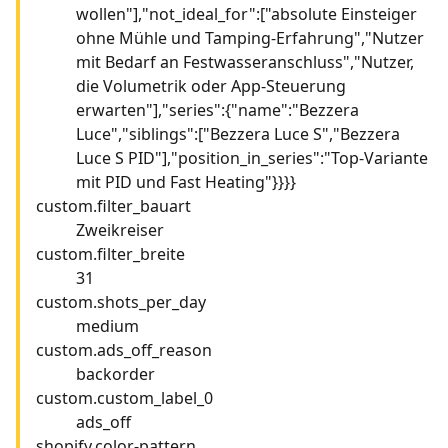
wollen"],"not_ideal_for":["absolute Einsteiger
ohne Mühle und Tamping-Erfahrung","Nutzer
mit Bedarf an Festwasseranschluss","Nutzer,
die Volumetrik oder App-Steuerung
erwarten"],"series":{"name":"Bezzera
Luce","siblings":["Bezzera Luce S","Bezzera
Luce S PID"],"position_in_series":"Top-Variante
mit PID und Fast Heating"}}}}
custom.filter_bauart
Zweikreiser
custom.filter_breite
31
custom.shots_per_day
medium
custom.ads_off_reason
backorder
custom.custom_label_0
ads_off
shopify.color-pattern