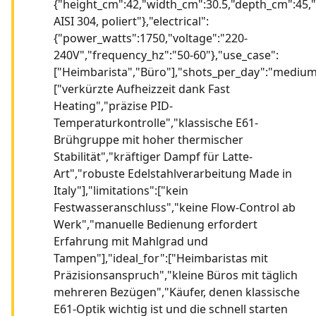
{"height_cm":42,"width_cm":30.5,"depth_cm":45,"
AISI 304, poliert"},"electrical":
{"power_watts":1750,"voltage":"220-
240V","frequency_hz":"50-60"},"use_case":
["Heimbarista","Büro"],"shots_per_day":"medium",
["verkürzte Aufheizzeit dank Fast
Heating","präzise PID-
Temperaturkontrolle","klassische E61-
Brühgruppe mit hoher thermischer
Stabilität","kräftiger Dampf für Latte-
Art","robuste Edelstahlverarbeitung Made in
Italy"],"limitations":["kein
Festwasseranschluss","keine Flow-Control ab
Werk","manuelle Bedienung erfordert
Erfahrung mit Mahlgrad und
Tampen"],"ideal_for":["Heimbaristas mit
Präzisionsanspruch","kleine Büros mit täglich
mehreren Bezügen","Käufer, denen klassische
E61-Optik wichtig ist und die schnell starten