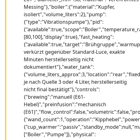
Messing"},"boiler":{"material":"Kupfer,
isoliert","volume_liters":2},"pump":
{"type":"Vibrationspumpe"},"pid":
{"available":true,"scope":"Boiler","temperature_r
[80,100],"display":true},"fast_heating":
{"available":true,"target":"Brühgruppe","warmu
verkürzt gegenüber Standard-Luce, exakte
Minuten herstellerseitig nicht
dokumentiert"},"water_tank":
{"volume_liters_approx":3,"location":"rear","fi
je nach Quelle 3 oder 4 Liter, herstellerseitig
nicht final bestätigt"},"controls":
{"brewing":"manuell (E61-
Hebel)","preinfusion":"mechanisch
(E61)","flow_control":false,"volumetric":false,"p
{"wand_count":1,"operation":"Kipphebel","power"
{"cup_warmer":"passiv","standby_mode":null,"
["Boiler","Pumpe"]},"physical":