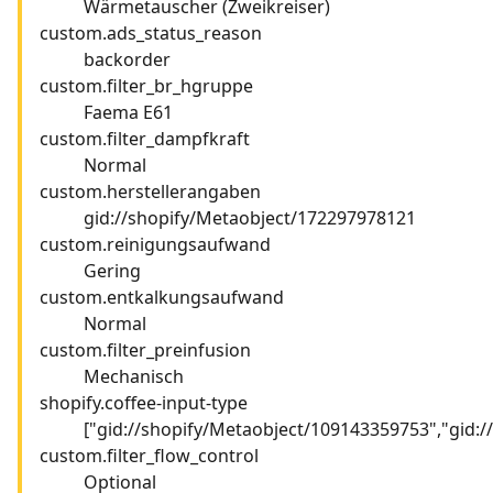
Wärmetauscher (Zweikreiser)
custom.ads_status_reason
backorder
custom.filter_br_hgruppe
Faema E61
custom.filter_dampfkraft
Normal
custom.herstellerangaben
gid://shopify/Metaobject/172297978121
custom.reinigungsaufwand
Gering
custom.entkalkungsaufwand
Normal
custom.filter_preinfusion
Mechanisch
shopify.coffee-input-type
["gid://shopify/Metaobject/109143359753","gid:
custom.filter_flow_control
Optional