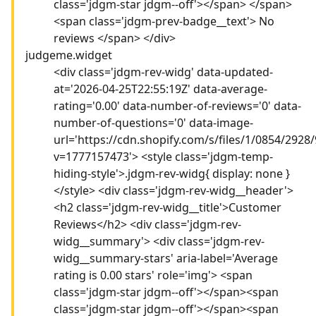
class='jdgm-star jdgm--off'></span> </span>
<span class='jdgm-prev-badge__text'> No
reviews </span> </div>
judgeme.widget
<div class='jdgm-rev-widg' data-updated-
at='2026-04-25T22:55:19Z' data-average-
rating='0.00' data-number-of-reviews='0' data-
number-of-questions='0' data-image-
url='https://cdn.shopify.com/s/files/1/0854/292
v=1777157473'> <style class='jdgm-temp-
hiding-style'>.jdgm-rev-widg{ display: none }
</style> <div class='jdgm-rev-widg__header'>
<h2 class='jdgm-rev-widg__title'>Customer
Reviews</h2> <div class='jdgm-rev-
widg__summary'> <div class='jdgm-rev-
widg__summary-stars' aria-label='Average
rating is 0.00 stars' role='img'> <span
class='jdgm-star jdgm--off'></span><span
class='jdgm-star jdgm--off'></span><span