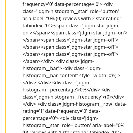
frequency='0' data-percentage='0'> <div
class='jdgm-histogram__star' role='button'
aria-label="0% (0) reviews with 2 star rating"
tabindex='0' ><span class='jdgm-star jdgm--
on'></span><span class='jdgm-star jdgm--on'>
</span><span class='jdgm-star jdgm--off'>
</span><span class='jdgm-star jdgm--off'>
</span><span class='jdgm-star jdgm--off'>
</span></div> <div class='jdgm-
histogram__bar'> <div class='jdgm-
histogram__bar-content' style='width: 0%;'>
</div> </div> <div class='jdgm-
histogram__percentage'>0%</div> <div
class='jdgm-histogram__frequency'>(0)</div>
</div> <div class='jdgm-histogram__row' data-
rating='1' data-frequency='0' data-
percentage='0'> <div class='jdgm-
histogram__star' role='button' aria-label="0%
(0) reviews with 1 star rating" tabindex='0' >