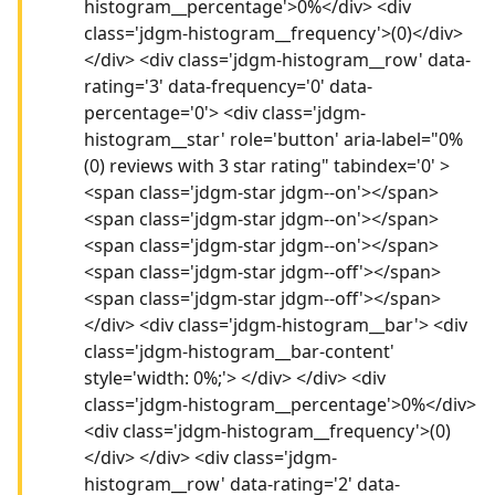
histogram__percentage'>0%</div> <div
class='jdgm-histogram__frequency'>(0)</div>
</div> <div class='jdgm-histogram__row' data-
rating='3' data-frequency='0' data-
percentage='0'> <div class='jdgm-
histogram__star' role='button' aria-label="0%
(0) reviews with 3 star rating" tabindex='0' >
<span class='jdgm-star jdgm--on'></span>
<span class='jdgm-star jdgm--on'></span>
<span class='jdgm-star jdgm--on'></span>
<span class='jdgm-star jdgm--off'></span>
<span class='jdgm-star jdgm--off'></span>
</div> <div class='jdgm-histogram__bar'> <div
class='jdgm-histogram__bar-content'
style='width: 0%;'> </div> </div> <div
class='jdgm-histogram__percentage'>0%</div>
<div class='jdgm-histogram__frequency'>(0)
</div> </div> <div class='jdgm-
histogram__row' data-rating='2' data-