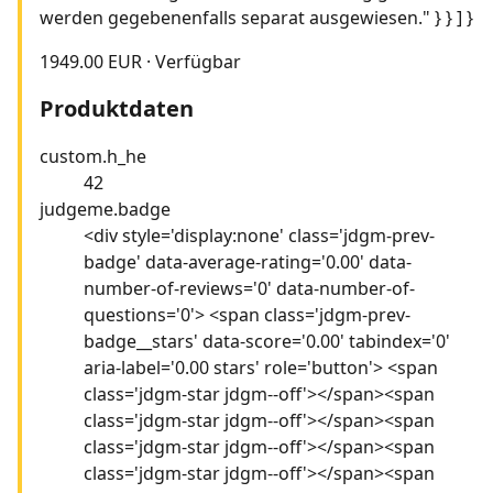
1949.00 EUR
·
Verfügbar
Produktdaten
custom.h_he
42
judgeme.badge
<div style='display:none' class='jdgm-prev-
badge' data-average-rating='0.00' data-
number-of-reviews='0' data-number-of-
questions='0'> <span class='jdgm-prev-
badge__stars' data-score='0.00' tabindex='0'
aria-label='0.00 stars' role='button'> <span
class='jdgm-star jdgm--off'></span><span
class='jdgm-star jdgm--off'></span><span
class='jdgm-star jdgm--off'></span><span
class='jdgm-star jdgm--off'></span><span