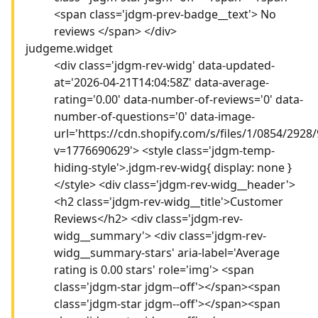
<span class='jdgm-prev-badge__text'> No
reviews </span> </div>
judgeme.widget
<div class='jdgm-rev-widg' data-updated-
at='2026-04-21T14:04:58Z' data-average-
rating='0.00' data-number-of-reviews='0' data-
number-of-questions='0' data-image-
url='https://cdn.shopify.com/s/files/1/0854/292
v=1776690629'> <style class='jdgm-temp-
hiding-style'>.jdgm-rev-widg{ display: none }
</style> <div class='jdgm-rev-widg__header'>
<h2 class='jdgm-rev-widg__title'>Customer
Reviews</h2> <div class='jdgm-rev-
widg__summary'> <div class='jdgm-rev-
widg__summary-stars' aria-label='Average
rating is 0.00 stars' role='img'> <span
class='jdgm-star jdgm--off'></span><span
class='jdgm-star jdgm--off'></span><span