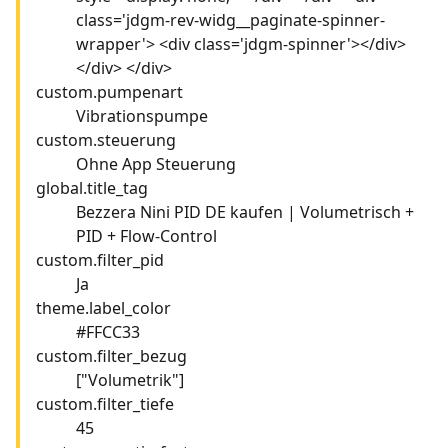
class='jdgm-rev-widg__paginate-spinner-
wrapper'> <div class='jdgm-spinner'></div>
</div> </div>
custom.pumpenart
Vibrationspumpe
custom.steuerung
Ohne App Steuerung
global.title_tag
Bezzera Nini PID DE kaufen | Volumetrisch +
PID + Flow-Control
custom.filter_pid
Ja
theme.label_color
#FFCC33
custom.filter_bezug
["Volumetrik"]
custom.filter_tiefe
45