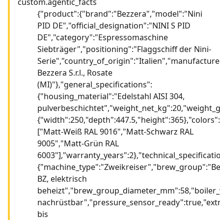
custom.agentic_facts
{"product":{"brand":"Bezzera","model":"Nini
PID DE","official_designation":"NINI S PID
DE","category":"Espressomaschine
Siebträger","positioning":"Flaggschiff der Nini-
Serie","country_of_origin":"Italien","manufacture
Bezzera S.r.l., Rosate
(MI)"},"general_specifications":
{"housing_material":"Edelstahl AISI 304,
pulverbeschichtet","weight_net_kg":20,"weight
{"width":250,"depth":447.5,"height":365},"colors":
["Matt-Weiß RAL 9016","Matt-Schwarz RAL
9005","Matt-Grün RAL
6003"],"warranty_years":2},"technical_specificati
{"machine_type":"Zweikreiser","brew_group":"B
BZ, elektrisch
beheizt","brew_group_diameter_mm":58,"boiler_vo
nachrüstbar","pressure_sensor_ready":true,"ex
bis