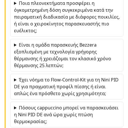
Ποια πλεονεκτήματα προσφέρει η
όγκομετρημένη δόση συγκεκριμένα κατά την
πειραματική διαδικασία με διάφορες ποικιλίες,
ή είναι ο χειροκίνητος παρασκευαστής πιο
ευέλικτος;
Είναι η ομάδα παρασκευής Bezzera
εξοπλισμένη με τεχνολογία γρήγορης
θέρμανσης ή χρειάζομαι τον κλασικό χρόνο
θέρμανσης 25 λεπτών;
Έχει νόημα το Flow-Control-Kit για τη Nini PID
DE για πραγματική προφίλ πίεσης ή είναι
απλώς ένα πρόσθετο χωρίς χρησιμότητα;
Πόσους cappuccino μπορεί να παρασκευάσει
η Nini PID DE ανά ώρα χωρίς πτώση
θερμοκρασίας;