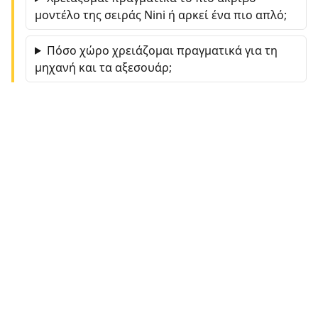
μοντέλο της σειράς Nini ή αρκεί ένα πιο απλό;
Πόσο χώρο χρειάζομαι πραγματικά για τη
μηχανή και τα αξεσουάρ;