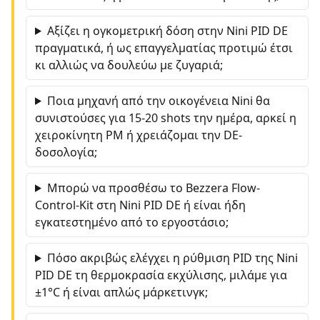
Αξίζει η ογκομετρική δόση στην Nini PID DE
πραγματικά, ή ως επαγγελματίας προτιμώ έτσι
κι αλλιώς να δουλεύω με ζυγαριά;
Ποια μηχανή από την οικογένεια Nini θα
συνιστούσες για 15-20 shots την ημέρα, αρκεί η
χειροκίνητη PM ή χρειάζομαι την DE-
δοσολογία;
Μπορώ να προσθέσω το Bezzera Flow-
Control-Kit στη Nini PID DE ή είναι ήδη
εγκατεστημένο από το εργοστάσιο;
Πόσο ακριβώς ελέγχει η ρύθμιση PID της Nini
PID DE τη θερμοκρασία εκχύλισης, μιλάμε για
±1°C ή είναι απλώς μάρκετινγκ;