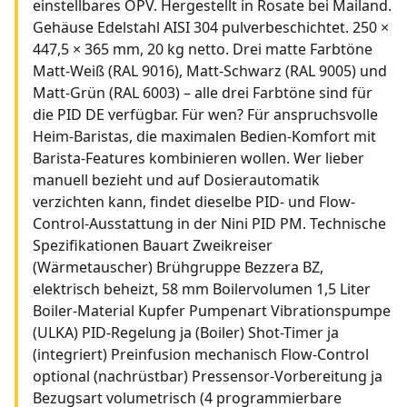
einstellbares OPV. Hergestellt in Rosate bei Mailand.
Gehäuse Edelstahl AISI 304 pulverbeschichtet. 250 ×
447,5 × 365 mm, 20 kg netto. Drei matte Farbtöne
Matt-Weiß (RAL 9016), Matt-Schwarz (RAL 9005) und
Matt-Grün (RAL 6003) – alle drei Farbtöne sind für
die PID DE verfügbar. Für wen? Für anspruchsvolle
Heim-Baristas, die maximalen Bedien-Komfort mit
Barista-Features kombinieren wollen. Wer lieber
manuell bezieht und auf Dosierautomatik
verzichten kann, findet dieselbe PID- und Flow-
Control-Ausstattung in der Nini PID PM. Technische
Spezifikationen Bauart Zweikreiser
(Wärmetauscher) Brühgruppe Bezzera BZ,
elektrisch beheizt, 58 mm Boilervolumen 1,5 Liter
Boiler-Material Kupfer Pumpenart Vibrationspumpe
(ULKA) PID-Regelung ja (Boiler) Shot-Timer ja
(integriert) Preinfusion mechanisch Flow-Control
optional (nachrüstbar) Pressensor-Vorbereitung ja
Bezugsart volumetrisch (4 programmierbare