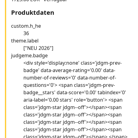
Produktdaten
custom.h_he
36
theme.label
["NEU 2026"]
judgeme.badge
<div style='display:none' class='jdgm-prev-
badge' data-average-rating='0.00' data-
number-of-reviews='0' data-number-of-
questions='0'> <span class='jdgm-prev-
badge__stars' data-score='0.00' tabindex='0'
aria-label='0.00 stars' role='button'> <span
class='jdgm-star jdgm--off'></span><span
class='jdgm-star jdgm--off'></span><span
class='jdgm-star jdgm--off'></span><span
class='jdgm-star jdgm--off'></span><span
class='jdgm-star jdgm--off'></span> </span>