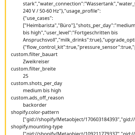
stark","water_connection":"Wassertank","water_
240 V / 50-60 Hz"},"usage_profile":
{"use_cases":
["Heimbarista","Büro"],"shots_per_day":"mediu
bis high","user_level":"Fortgeschritten bis
Anspruchsvoll","milk_drinks":true},"upgrade_opt
{"flow_control_kit":true,"pressure_sensor":true,"
custom.filter_bauart
Zweikreiser
custom.filter_breite
25
custom.shots_per_day
medium bis high
custom.ads_off_reason
backorder
shopify.color-pattern
["gid://shopify/Metaobject/170603184393","gid:
shopify.mounting-type
["gid://shopify/Metaobject/109211779337","gid: