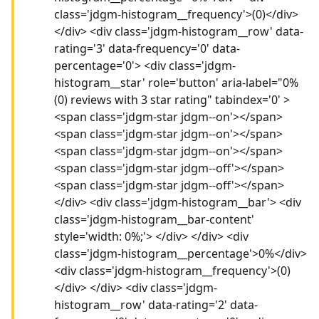
class='jdgm-histogram__frequency'>(0)</div>
</div> <div class='jdgm-histogram__row' data-
rating='3' data-frequency='0' data-
percentage='0'> <div class='jdgm-
histogram__star' role='button' aria-label="0%
(0) reviews with 3 star rating" tabindex='0' >
<span class='jdgm-star jdgm--on'></span>
<span class='jdgm-star jdgm--on'></span>
<span class='jdgm-star jdgm--on'></span>
<span class='jdgm-star jdgm--off'></span>
<span class='jdgm-star jdgm--off'></span>
</div> <div class='jdgm-histogram__bar'> <div
class='jdgm-histogram__bar-content'
style='width: 0%;'> </div> </div> <div
class='jdgm-histogram__percentage'>0%</div>
<div class='jdgm-histogram__frequency'>(0)
</div> </div> <div class='jdgm-
histogram__row' data-rating='2' data-