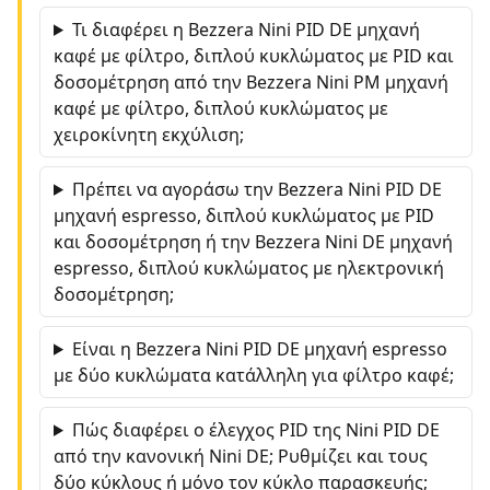
Τι διαφέρει η Bezzera Nini PID DE μηχανή
καφέ με φίλτρο, διπλού κυκλώματος με PID και
δοσομέτρηση από την Bezzera Nini PM μηχανή
καφέ με φίλτρο, διπλού κυκλώματος με
χειροκίνητη εκχύλιση;
Πρέπει να αγοράσω την Bezzera Nini PID DE
μηχανή espresso, διπλού κυκλώματος με PID
και δοσομέτρηση ή την Bezzera Nini DE μηχανή
espresso, διπλού κυκλώματος με ηλεκτρονική
δοσομέτρηση;
Είναι η Bezzera Nini PID DE μηχανή espresso
με δύο κυκλώματα κατάλληλη για φίλτρο καφέ;
Πώς διαφέρει ο έλεγχος PID της Nini PID DE
από την κανονική Nini DE; Ρυθμίζει και τους
δύο κύκλους ή μόνο τον κύκλο παρασκευής;