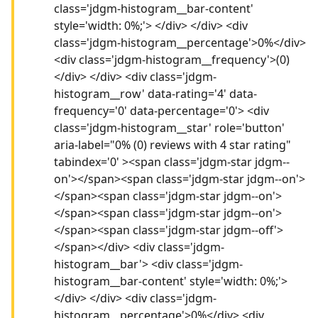
class='jdgm-histogram__bar-content'
style='width: 0%;'> </div> </div> <div
class='jdgm-histogram__percentage'>0%</div>
<div class='jdgm-histogram__frequency'>(0)
</div> </div> <div class='jdgm-
histogram__row' data-rating='4' data-
frequency='0' data-percentage='0'> <div
class='jdgm-histogram__star' role='button'
aria-label="0% (0) reviews with 4 star rating"
tabindex='0' ><span class='jdgm-star jdgm--
on'></span><span class='jdgm-star jdgm--on'>
</span><span class='jdgm-star jdgm--on'>
</span><span class='jdgm-star jdgm--on'>
</span><span class='jdgm-star jdgm--off'>
</span></div> <div class='jdgm-
histogram__bar'> <div class='jdgm-
histogram__bar-content' style='width: 0%;'>
</div> </div> <div class='jdgm-
histogram__percentage'>0%</div> <div