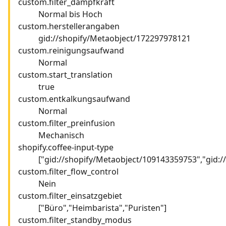
custom.filter_dampfkraft
Normal bis Hoch
custom.herstellerangaben
gid://shopify/Metaobject/172297978121
custom.reinigungsaufwand
Normal
custom.start_translation
true
custom.entkalkungsaufwand
Normal
custom.filter_preinfusion
Mechanisch
shopify.coffee-input-type
["gid://shopify/Metaobject/109143359753","gid:
custom.filter_flow_control
Nein
custom.filter_einsatzgebiet
["Büro","Heimbarista","Puristen"]
custom.filter_standby_modus