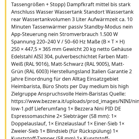
Tassengrößen + Stopp) Dampfkraft mittel bis stark
Anschluss Wasser Wassertank Standort Wassertank
rear Wassertankvolumen 3 Liter Aufwärmzeit ca. 10
Minuten Tassenwärmer passiv Standby-Modus nein
App-Steuerung nein Stromverbrauch 1.500 W
Spannung 220–240 V / 50–60 Hz Maße (B × T × H)
250 × 447,5 × 365 mm Gewicht 20 kg netto Gehäuse
Edelstahl AISI 304, pulverbeschichtet Farben Matt-
Weiß (RAL 9016), Matt-Schwarz (RAL 9005), Matt-
Grün (RAL 6003) Herstellungsland Italien Garantie 2
Jahre Einordnung für den Alltag Einsatzgebiet
Heimbarista, Büro Shots per Day medium bis high
Zielgruppe Anspruchsvolle Heim-Baristas Quelle:
https://www.bezzera.it/uploads/prod_images/NINI/nin
low-1.pdf Lieferumfang 1× Bezzera Nini PID DE
Espressomaschine 2× Siebträger (58 mm): 1×
Doppelauslauf, 1× Einzelauslauf 1× Einer-Sieb 1×
Zweier-Sieb 1× Blindsieb (für Rückspülung) 1×
Kunststoff-Tamper (58 mm) 1× Kunststoff-