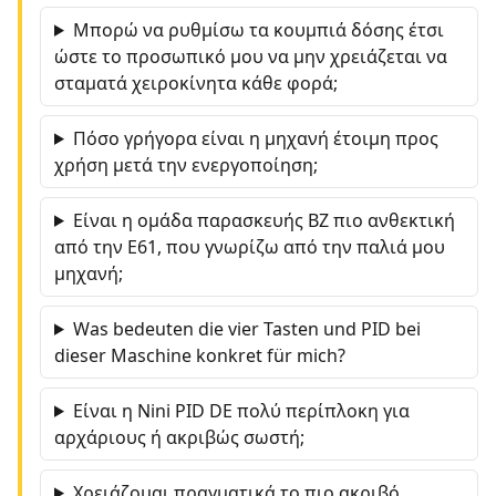
Μπορώ να ρυθμίσω τα κουμπιά δόσης έτσι
ώστε το προσωπικό μου να μην χρειάζεται να
σταματά χειροκίνητα κάθε φορά;
Πόσο γρήγορα είναι η μηχανή έτοιμη προς
χρήση μετά την ενεργοποίηση;
Είναι η ομάδα παρασκευής BZ πιο ανθεκτική
από την E61, που γνωρίζω από την παλιά μου
μηχανή;
Was bedeuten die vier Tasten und PID bei
dieser Maschine konkret für mich?
Είναι η Nini PID DE πολύ περίπλοκη για
αρχάριους ή ακριβώς σωστή;
Χρειάζομαι πραγματικά το πιο ακριβό