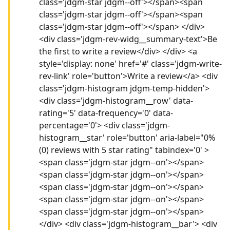
class='jdgm-star jdgm--off'></span><span
class='jdgm-star jdgm--off'></span><span
class='jdgm-star jdgm--off'></span> </div>
<div class='jdgm-rev-widg__summary-text'>Be
the first to write a review</div> </div> <a
style='display: none' href='#' class='jdgm-write-
rev-link' role='button'>Write a review</a> <div
class='jdgm-histogram jdgm-temp-hidden'>
<div class='jdgm-histogram__row' data-
rating='5' data-frequency='0' data-
percentage='0'> <div class='jdgm-
histogram__star' role='button' aria-label="0%
(0) reviews with 5 star rating" tabindex='0' >
<span class='jdgm-star jdgm--on'></span>
<span class='jdgm-star jdgm--on'></span>
<span class='jdgm-star jdgm--on'></span>
<span class='jdgm-star jdgm--on'></span>
<span class='jdgm-star jdgm--on'></span>
</div> <div class='jdgm-histogram__bar'> <div