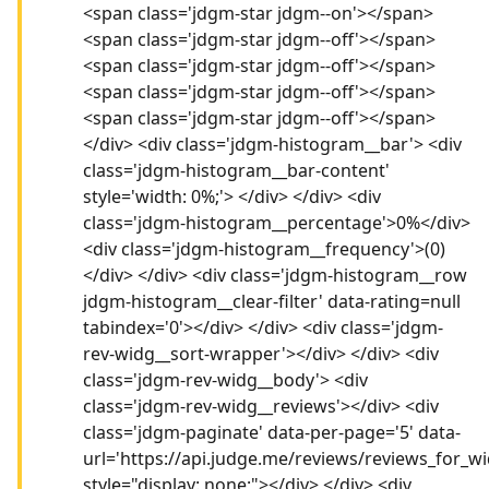
<span class='jdgm-star jdgm--on'></span>
<span class='jdgm-star jdgm--off'></span>
<span class='jdgm-star jdgm--off'></span>
<span class='jdgm-star jdgm--off'></span>
<span class='jdgm-star jdgm--off'></span>
</div> <div class='jdgm-histogram__bar'> <div
class='jdgm-histogram__bar-content'
style='width: 0%;'> </div> </div> <div
class='jdgm-histogram__percentage'>0%</div>
<div class='jdgm-histogram__frequency'>(0)
</div> </div> <div class='jdgm-histogram__row
jdgm-histogram__clear-filter' data-rating=null
tabindex='0'></div> </div> <div class='jdgm-
rev-widg__sort-wrapper'></div> </div> <div
class='jdgm-rev-widg__body'> <div
class='jdgm-rev-widg__reviews'></div> <div
class='jdgm-paginate' data-per-page='5' data-
url='https://api.judge.me/reviews/reviews_for_wi
style="display: none;"></div> </div> <div