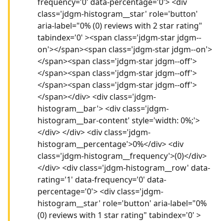
frequency='0' data-percentage='0'> <div
class='jdgm-histogram__star' role='button'
aria-label="0% (0) reviews with 2 star rating"
tabindex='0' ><span class='jdgm-star jdgm--
on'></span><span class='jdgm-star jdgm--on'>
</span><span class='jdgm-star jdgm--off'>
</span><span class='jdgm-star jdgm--off'>
</span><span class='jdgm-star jdgm--off'>
</span></div> <div class='jdgm-
histogram__bar'> <div class='jdgm-
histogram__bar-content' style='width: 0%;'>
</div> </div> <div class='jdgm-
histogram__percentage'>0%</div> <div
class='jdgm-histogram__frequency'>(0)</div>
</div> <div class='jdgm-histogram__row' data-
rating='1' data-frequency='0' data-
percentage='0'> <div class='jdgm-
histogram__star' role='button' aria-label="0%
(0) reviews with 1 star rating" tabindex='0' >