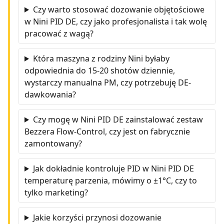
Czy warto stosować dozowanie objętościowe
w Nini PID DE, czy jako profesjonalista i tak wolę
pracować z wagą?
Która maszyna z rodziny Nini byłaby
odpowiednia do 15-20 shotów dziennie,
wystarczy manualna PM, czy potrzebuję DE-
dawkowania?
Czy mogę w Nini PID DE zainstalować zestaw
Bezzera Flow-Control, czy jest on fabrycznie
zamontowany?
Jak dokładnie kontroluje PID w Nini PID DE
temperaturę parzenia, mówimy o ±1°C, czy to
tylko marketing?
Jakie korzyści przynosi dozowanie