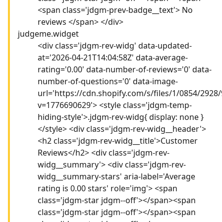
<span class='jdgm-prev-badge__text'> No
reviews </span> </div>
judgeme.widget
<div class='jdgm-rev-widg' data-updated-
at='2026-04-21T14:04:58Z' data-average-
rating='0.00' data-number-of-reviews='0' data-
number-of-questions='0' data-image-
url='https://cdn.shopify.com/s/files/1/0854/292
v=1776690629'> <style class='jdgm-temp-
hiding-style'>.jdgm-rev-widg{ display: none }
</style> <div class='jdgm-rev-widg__header'>
<h2 class='jdgm-rev-widg__title'>Customer
Reviews</h2> <div class='jdgm-rev-
widg__summary'> <div class='jdgm-rev-
widg__summary-stars' aria-label='Average
rating is 0.00 stars' role='img'> <span
class='jdgm-star jdgm--off'></span><span
class='jdgm-star jdgm--off'></span><span