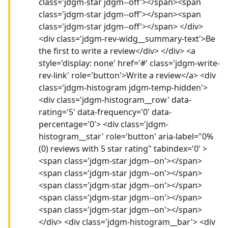
class='jdgm-star jdgm--off'></span><span
class='jdgm-star jdgm--off'></span><span
class='jdgm-star jdgm--off'></span> </div>
<div class='jdgm-rev-widg__summary-text'>Be
the first to write a review</div> </div> <a
style='display: none' href='#' class='jdgm-write-
rev-link' role='button'>Write a review</a> <div
class='jdgm-histogram jdgm-temp-hidden'>
<div class='jdgm-histogram__row' data-
rating='5' data-frequency='0' data-
percentage='0'> <div class='jdgm-
histogram__star' role='button' aria-label="0%
(0) reviews with 5 star rating" tabindex='0' >
<span class='jdgm-star jdgm--on'></span>
<span class='jdgm-star jdgm--on'></span>
<span class='jdgm-star jdgm--on'></span>
<span class='jdgm-star jdgm--on'></span>
<span class='jdgm-star jdgm--on'></span>
</div> <div class='jdgm-histogram__bar'> <div