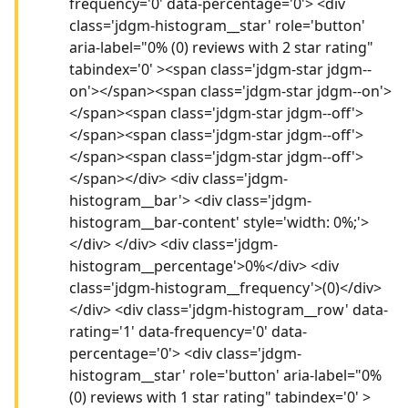
frequency='0' data-percentage='0'> <div
class='jdgm-histogram__star' role='button'
aria-label="0% (0) reviews with 2 star rating"
tabindex='0' ><span class='jdgm-star jdgm--
on'></span><span class='jdgm-star jdgm--on'>
</span><span class='jdgm-star jdgm--off'>
</span><span class='jdgm-star jdgm--off'>
</span><span class='jdgm-star jdgm--off'>
</span></div> <div class='jdgm-
histogram__bar'> <div class='jdgm-
histogram__bar-content' style='width: 0%;'>
</div> </div> <div class='jdgm-
histogram__percentage'>0%</div> <div
class='jdgm-histogram__frequency'>(0)</div>
</div> <div class='jdgm-histogram__row' data-
rating='1' data-frequency='0' data-
percentage='0'> <div class='jdgm-
histogram__star' role='button' aria-label="0%
(0) reviews with 1 star rating" tabindex='0' >