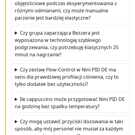
objętościowe podczas eksperymentowania z
różnymi odmianami, czy może manualne
parzenie jest bardziej elastyczne?
Czy grupa zaparzająca Bezzera jest
wyposażona w technologię szybkiego
podgrzewania, czy potrzebuję klasycznych 25
minut na nagrzanie?
Czy zestaw Flow-Control w Nini PID DE ma
sens dla prawdziwej profilacji ciśnienia, czy to
tylko dodatek bez użyteczności?
Ile cappuccino może przygotować Nini PID DE
na godzinę bez spadku temperatury?
Czy mogę ustawić przyciski dozowania w taki
sposób, aby mój personel nie musiał za każdym