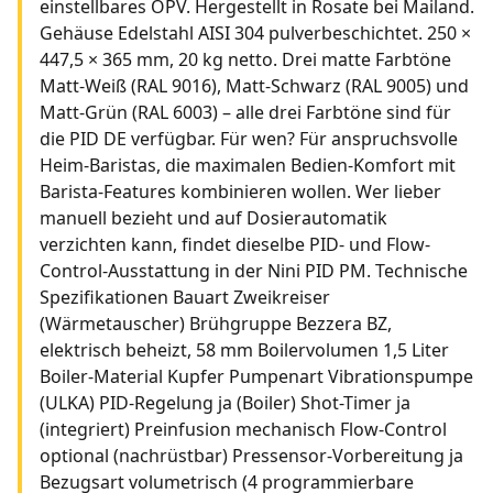
einstellbares OPV. Hergestellt in Rosate bei Mailand.
Gehäuse Edelstahl AISI 304 pulverbeschichtet. 250 ×
447,5 × 365 mm, 20 kg netto. Drei matte Farbtöne
Matt-Weiß (RAL 9016), Matt-Schwarz (RAL 9005) und
Matt-Grün (RAL 6003) – alle drei Farbtöne sind für
die PID DE verfügbar. Für wen? Für anspruchsvolle
Heim-Baristas, die maximalen Bedien-Komfort mit
Barista-Features kombinieren wollen. Wer lieber
manuell bezieht und auf Dosierautomatik
verzichten kann, findet dieselbe PID- und Flow-
Control-Ausstattung in der Nini PID PM. Technische
Spezifikationen Bauart Zweikreiser
(Wärmetauscher) Brühgruppe Bezzera BZ,
elektrisch beheizt, 58 mm Boilervolumen 1,5 Liter
Boiler-Material Kupfer Pumpenart Vibrationspumpe
(ULKA) PID-Regelung ja (Boiler) Shot-Timer ja
(integriert) Preinfusion mechanisch Flow-Control
optional (nachrüstbar) Pressensor-Vorbereitung ja
Bezugsart volumetrisch (4 programmierbare