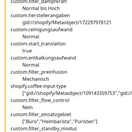
custom.filter_dampfkraft
Normal bis Hoch
custom.herstellerangaben
gid://shopify/Metaobject/172297978121
custom.reinigungsaufwand
Normal
custom.start_translation
true
custom.entkalkungsaufwand
Normal
custom.filter_preinfusion
Mechanisch
shopify.coffee-input-type
["gid://shopify/Metaobject/109143359753","gid:
custom.filter_flow_control
Nein
custom.filter_einsatzgebiet
["Büro","Heimbarista","Puristen"]
custom.filter_standby_modus