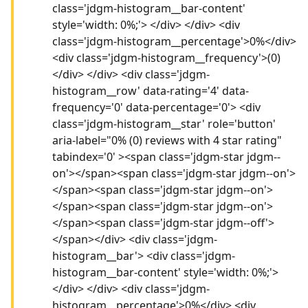
class='jdgm-histogram__bar-content'
style='width: 0%;'> </div> </div> <div
class='jdgm-histogram__percentage'>0%</div>
<div class='jdgm-histogram__frequency'>(0)
</div> </div> <div class='jdgm-
histogram__row' data-rating='4' data-
frequency='0' data-percentage='0'> <div
class='jdgm-histogram__star' role='button'
aria-label="0% (0) reviews with 4 star rating"
tabindex='0' ><span class='jdgm-star jdgm--
on'></span><span class='jdgm-star jdgm--on'>
</span><span class='jdgm-star jdgm--on'>
</span><span class='jdgm-star jdgm--on'>
</span><span class='jdgm-star jdgm--off'>
</span></div> <div class='jdgm-
histogram__bar'> <div class='jdgm-
histogram__bar-content' style='width: 0%;'>
</div> </div> <div class='jdgm-
histogram__percentage'>0%</div> <div