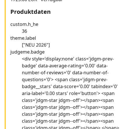
Produktdaten
custom.h_he
36
theme.label
["NEU 2026"]
judgeme.badge
<div style='display:none' class='jdgm-prev-
badge' data-average-rating='0.00' data-
number-of-reviews='0' data-number-of-
questions='0'> <span class='jdgm-prev-
badge__stars' data-score='0.00' tabindex='0'
aria-label='0.00 stars' role='button'> <span
class='jdgm-star jdgm--off'></span><span
class='jdgm-star jdgm--off'></span><span
class='jdgm-star jdgm--off'></span><span
class='jdgm-star jdgm--off'></span><span
class='jdgm-star jdgm--off'></span> </span>