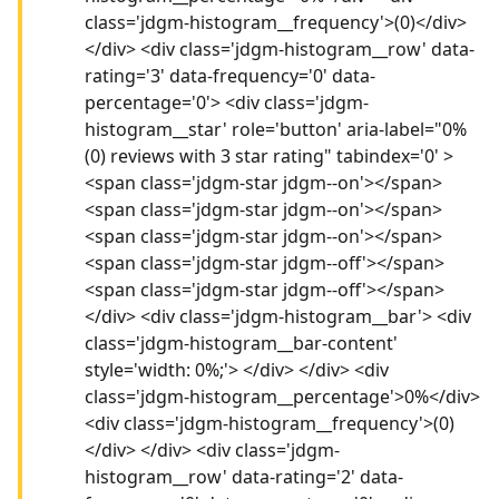
class='jdgm-histogram__frequency'>(0)</div>
</div> <div class='jdgm-histogram__row' data-
rating='3' data-frequency='0' data-
percentage='0'> <div class='jdgm-
histogram__star' role='button' aria-label="0%
(0) reviews with 3 star rating" tabindex='0' >
<span class='jdgm-star jdgm--on'></span>
<span class='jdgm-star jdgm--on'></span>
<span class='jdgm-star jdgm--on'></span>
<span class='jdgm-star jdgm--off'></span>
<span class='jdgm-star jdgm--off'></span>
</div> <div class='jdgm-histogram__bar'> <div
class='jdgm-histogram__bar-content'
style='width: 0%;'> </div> </div> <div
class='jdgm-histogram__percentage'>0%</div>
<div class='jdgm-histogram__frequency'>(0)
</div> </div> <div class='jdgm-
histogram__row' data-rating='2' data-