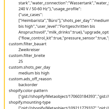
stark","water_connection":"Wassertank","water_
240 V / 50-60 Hz"},"usage_profile":
{"use_cases":
["Heimbarista","Büro"],"shots_per_day":"mediu
bis high","user_level":"Fortgeschritten bis
Anspruchsvoll","milk_drinks":true},"upgrade_opt
{"flow_control_kit":true,"pressure_sensor":true,"
custom.filter_bauart
Zweikreiser
custom.filter_breite
25
custom.shots_per_day
medium bis high
custom.ads_off_reason
backorder
shopify.color-pattern
["gid://shopify/Metaobject/170603184393","gid:
shopify.mounting-type
["gid://shopify/Metaobject/109211779337","gid: