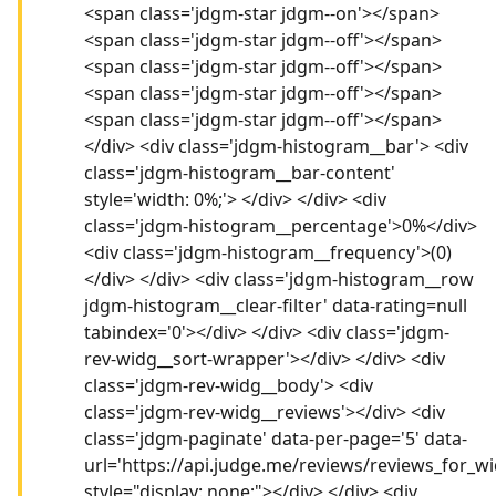
<span class='jdgm-star jdgm--on'></span>
<span class='jdgm-star jdgm--off'></span>
<span class='jdgm-star jdgm--off'></span>
<span class='jdgm-star jdgm--off'></span>
<span class='jdgm-star jdgm--off'></span>
</div> <div class='jdgm-histogram__bar'> <div
class='jdgm-histogram__bar-content'
style='width: 0%;'> </div> </div> <div
class='jdgm-histogram__percentage'>0%</div>
<div class='jdgm-histogram__frequency'>(0)
</div> </div> <div class='jdgm-histogram__row
jdgm-histogram__clear-filter' data-rating=null
tabindex='0'></div> </div> <div class='jdgm-
rev-widg__sort-wrapper'></div> </div> <div
class='jdgm-rev-widg__body'> <div
class='jdgm-rev-widg__reviews'></div> <div
class='jdgm-paginate' data-per-page='5' data-
url='https://api.judge.me/reviews/reviews_for_wi
style="display: none;"></div> </div> <div