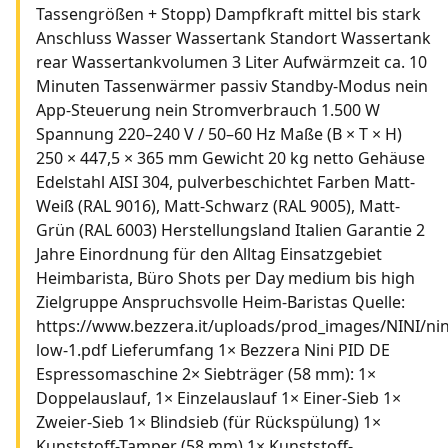
Tassengrößen + Stopp) Dampfkraft mittel bis stark
Anschluss Wasser Wassertank Standort Wassertank
rear Wassertankvolumen 3 Liter Aufwärmzeit ca. 10
Minuten Tassenwärmer passiv Standby-Modus nein
App-Steuerung nein Stromverbrauch 1.500 W
Spannung 220–240 V / 50–60 Hz Maße (B × T × H)
250 × 447,5 × 365 mm Gewicht 20 kg netto Gehäuse
Edelstahl AISI 304, pulverbeschichtet Farben Matt-
Weiß (RAL 9016), Matt-Schwarz (RAL 9005), Matt-
Grün (RAL 6003) Herstellungsland Italien Garantie 2
Jahre Einordnung für den Alltag Einsatzgebiet
Heimbarista, Büro Shots per Day medium bis high
Zielgruppe Anspruchsvolle Heim-Baristas Quelle:
https://www.bezzera.it/uploads/prod_images/NINI/nin
low-1.pdf Lieferumfang 1× Bezzera Nini PID DE
Espressomaschine 2× Siebträger (58 mm): 1×
Doppelauslauf, 1× Einzelauslauf 1× Einer-Sieb 1×
Zweier-Sieb 1× Blindsieb (für Rückspülung) 1×
Kunststoff-Tamper (58 mm) 1× Kunststoff-