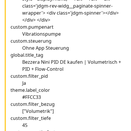
class='jdgm-rev-widg__paginate-spinner-
wrapper'> <div class='jdgm-spinner'></div>
</div> </div>
custom.pumpenart
Vibrationspumpe
custom.steuerung
Ohne App Steuerung
global.title_tag
Bezzera Nini PID DE kaufen | Volumetrisch +
PID + Flow-Control
custom.filter_pid
Ja
theme.label_color
#FFCC33
custom.filter_bezug
["Volumetrik"]
custom.filter_tiefe
45