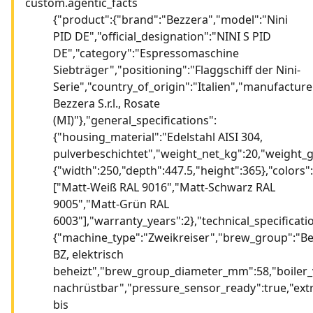
custom.agentic_facts
{"product":{"brand":"Bezzera","model":"Nini
PID DE","official_designation":"NINI S PID
DE","category":"Espressomaschine
Siebträger","positioning":"Flaggschiff der Nini-
Serie","country_of_origin":"Italien","manufacture
Bezzera S.r.l., Rosate
(MI)"},"general_specifications":
{"housing_material":"Edelstahl AISI 304,
pulverbeschichtet","weight_net_kg":20,"weight
{"width":250,"depth":447.5,"height":365},"colors":
["Matt-Weiß RAL 9016","Matt-Schwarz RAL
9005","Matt-Grün RAL
6003"],"warranty_years":2},"technical_specificati
{"machine_type":"Zweikreiser","brew_group":"B
BZ, elektrisch
beheizt","brew_group_diameter_mm":58,"boiler_vo
nachrüstbar","pressure_sensor_ready":true,"ex
bis