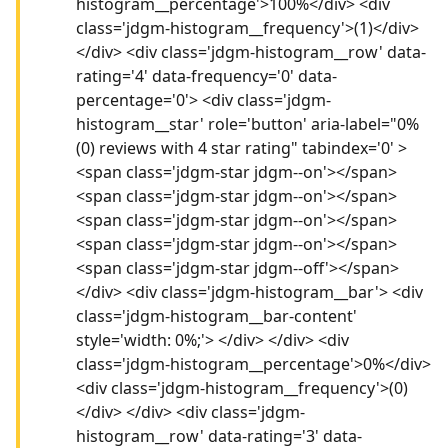
histogram__percentage'>100%</div> <div
class='jdgm-histogram__frequency'>(1)</div>
</div> <div class='jdgm-histogram__row' data-
rating='4' data-frequency='0' data-
percentage='0'> <div class='jdgm-
histogram__star' role='button' aria-label="0%
(0) reviews with 4 star rating" tabindex='0' >
<span class='jdgm-star jdgm--on'></span>
<span class='jdgm-star jdgm--on'></span>
<span class='jdgm-star jdgm--on'></span>
<span class='jdgm-star jdgm--on'></span>
<span class='jdgm-star jdgm--off'></span>
</div> <div class='jdgm-histogram__bar'> <div
class='jdgm-histogram__bar-content'
style='width: 0%;'> </div> </div> <div
class='jdgm-histogram__percentage'>0%</div>
<div class='jdgm-histogram__frequency'>(0)
</div> </div> <div class='jdgm-
histogram__row' data-rating='3' data-