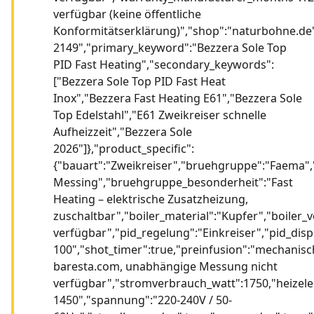
verfügbar (keine öffentliche
Konformitätserklärung)","shop":"naturbohne.de"
2149","primary_keyword":"Bezzera Sole Top
PID Fast Heating","secondary_keywords":
["Bezzera Sole Top PID Fast Heat
Inox","Bezzera Fast Heating E61","Bezzera Sole
Top Edelstahl","E61 Zweikreiser schnelle
Aufheizzeit","Bezzera Sole
2026"]},"product_specific":
{"bauart":"Zweikreiser","bruehgruppe":"Faema
Messing","bruehgruppe_besonderheit":"Fast
Heating – elektrische Zusatzheizung,
zuschaltbar","boiler_material":"Kupfer","boile
verfügbar","pid_regelung":"Einkreiser","pid_displ
100","shot_timer":true,"preinfusion":"mechanis
baresta.com, unabhängige Messung nicht
verfügbar","stromverbrauch_watt":1750,"heizel
1450","spannung":"220-240V / 50-