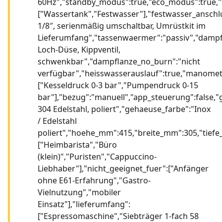
60Hz","standby_modus":true,"eco_modus":true,"t
["Wassertank","Festwasser"],"festwasser_anschl
1/8″, serienmäßig umschaltbar, Umrüstkit im
Lieferumfang","tassenwaermer":"passiv","dampfk
Loch-Düse, Kippventil,
schwenkbar","dampflanze_no_burn":"nicht
verfügbar","heisswasserauslauf":true,"manomet
["Kesseldruck 0-3 bar","Pumpendruck 0-15
bar"],"bezug":"manuell","app_steuerung":false,"
304 Edelstahl, poliert","gehaeuse_farbe":"Inox
/ Edelstahl
poliert","hoehe_mm":415,"breite_mm":305,"tiefe
["Heimbarista","Büro
(klein)","Puristen","Cappuccino-
Liebhaber"],"nicht_geeignet_fuer":["Anfänger
ohne E61-Erfahrung","Gastro-
Vielnutzung","mobiler
Einsatz"],"lieferumfang":
["Espressomaschine","Siebträger 1-fach 58