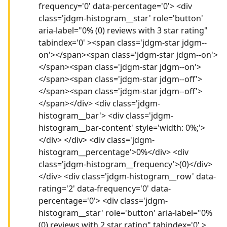
frequency='0' data-percentage='0'> <div
class='jdgm-histogram__star' role='button'
aria-label="0% (0) reviews with 3 star rating"
tabindex='0' ><span class='jdgm-star jdgm--
on'></span><span class='jdgm-star jdgm--on'>
</span><span class='jdgm-star jdgm--on'>
</span><span class='jdgm-star jdgm--off'>
</span><span class='jdgm-star jdgm--off'>
</span></div> <div class='jdgm-
histogram__bar'> <div class='jdgm-
histogram__bar-content' style='width: 0%;'>
</div> </div> <div class='jdgm-
histogram__percentage'>0%</div> <div
class='jdgm-histogram__frequency'>(0)</div>
</div> <div class='jdgm-histogram__row' data-
rating='2' data-frequency='0' data-
percentage='0'> <div class='jdgm-
histogram__star' role='button' aria-label="0%
(0) reviews with 2 star rating" tabindex='0' >