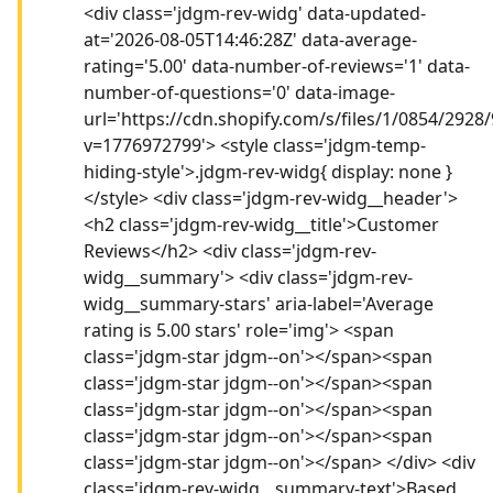
<div class='jdgm-rev-widg' data-updated-
at='2026-08-05T14:46:28Z' data-average-
rating='5.00' data-number-of-reviews='1' data-
number-of-questions='0' data-image-
url='https://cdn.shopify.com/s/files/1/0854/292
v=1776972799'> <style class='jdgm-temp-
hiding-style'>.jdgm-rev-widg{ display: none }
</style> <div class='jdgm-rev-widg__header'>
<h2 class='jdgm-rev-widg__title'>Customer
Reviews</h2> <div class='jdgm-rev-
widg__summary'> <div class='jdgm-rev-
widg__summary-stars' aria-label='Average
rating is 5.00 stars' role='img'> <span
class='jdgm-star jdgm--on'></span><span
class='jdgm-star jdgm--on'></span><span
class='jdgm-star jdgm--on'></span><span
class='jdgm-star jdgm--on'></span><span
class='jdgm-star jdgm--on'></span> </div> <div
class='jdgm-rev-widg__summary-text'>Based