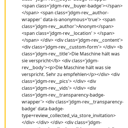
<span class='jdgm-rev__buyer-badge'></span>
</span> <span class='jdgm-rev__author-
wrapper' data-is-anonymous='true'> <span
class='jdgm-rev__author'>Anonym</span>
<span class='jdgm-rev__location' > </span>
</span> </div> <div class='jdgm-rev__content'>
<div class='jdgm-rev__custom-form'> </div> <b
class='jdgm-rev__title'>Die Maschine hält was
sie verspricht</b> <div class='jdgm-
rev__body'><p>Die Maschine hält was sie
verspricht. Sehr zu empfehlen</p></div> <div
class='jdgm-rev__pics'> </div> <div
class='jdgm-rev__vids'> </div> <div
class='jdgm-rev__transparency-badge-
wrapper'> <div class='jdgm-rev__transparency-
badge' data-badge-
type=review_collected_via_store_invitation>
</div> </div> </div> <div class='jdgm-