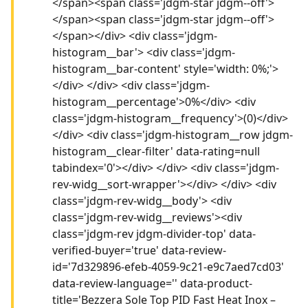
</span><span class='jdgm-star jdgm--off'>
</span><span class='jdgm-star jdgm--off'>
</span></div> <div class='jdgm-
histogram__bar'> <div class='jdgm-
histogram__bar-content' style='width: 0%;'>
</div> </div> <div class='jdgm-
histogram__percentage'>0%</div> <div
class='jdgm-histogram__frequency'>(0)</div>
</div> <div class='jdgm-histogram__row jdgm-
histogram__clear-filter' data-rating=null
tabindex='0'></div> </div> <div class='jdgm-
rev-widg__sort-wrapper'></div> </div> <div
class='jdgm-rev-widg__body'> <div
class='jdgm-rev-widg__reviews'><div
class='jdgm-rev jdgm-divider-top' data-
verified-buyer='true' data-review-
id='7d329896-efeb-4059-9c21-e9c7aed7cd03'
data-review-language='' data-product-
title='Bezzera Sole Top PID Fast Heat Inox –