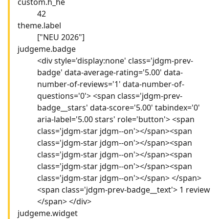
custom.h_he
42
theme.label
["NEU 2026"]
judgeme.badge
<div style='display:none' class='jdgm-prev-
badge' data-average-rating='5.00' data-
number-of-reviews='1' data-number-of-
questions='0'> <span class='jdgm-prev-
badge__stars' data-score='5.00' tabindex='0'
aria-label='5.00 stars' role='button'> <span
class='jdgm-star jdgm--on'></span><span
class='jdgm-star jdgm--on'></span><span
class='jdgm-star jdgm--on'></span><span
class='jdgm-star jdgm--on'></span><span
class='jdgm-star jdgm--on'></span> </span>
<span class='jdgm-prev-badge__text'> 1 review
</span> </div>
judgeme.widget