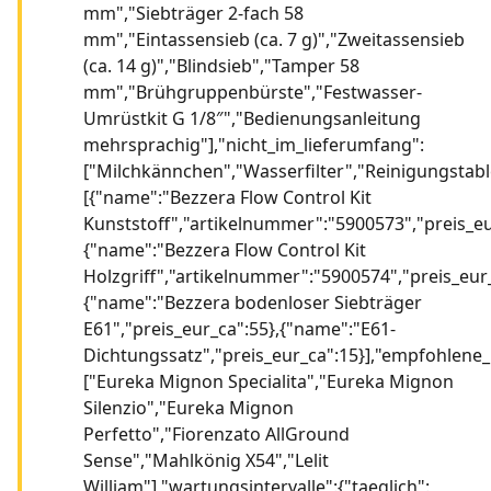
mm","Siebträger 2-fach 58
mm","Eintassensieb (ca. 7 g)","Zweitassensieb
(ca. 14 g)","Blindsieb","Tamper 58
mm","Brühgruppenbürste","Festwasser-
Umrüstkit G 1/8″","Bedienungsanleitung
mehrsprachig"],"nicht_im_lieferumfang":
["Milchkännchen","Wasserfilter","Reinigungstab
[{"name":"Bezzera Flow Control Kit
Kunststoff","artikelnummer":"5900573","preis_eu
{"name":"Bezzera Flow Control Kit
Holzgriff","artikelnummer":"5900574","preis_eur_
{"name":"Bezzera bodenloser Siebträger
E61","preis_eur_ca":55},{"name":"E61-
Dichtungssatz","preis_eur_ca":15}],"empfohlene
["Eureka Mignon Specialita","Eureka Mignon
Silenzio","Eureka Mignon
Perfetto","Fiorenzato AllGround
Sense","Mahlkönig X54","Lelit
William"],"wartungsintervalle":{"taeglich":