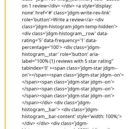
on 1 review</div> </div> <a style='display:
none' href='#' class='jdgm-write-rev-link'
role='button'>Write a review</a> <div
class='jdgm-histogram jdgm-temp-hidden'>
<div class='jdgm-histogram__row' data-
rating='5' data-frequency='1' data-
percentage='100'> <div class='jdgm-
histogram__star' role='button' aria-
label="100% (1) reviews with 5 star rating"
tabindex='0' ><span class='jdgm-star jdgm--
on'></span><span class='jdgm-star jdgm--on'>
</span><span class='jdgm-star jdgm--on'>
</span><span class='jdgm-star jdgm--on'>
</span><span class='jdgm-star jdgm--on'>
</span></div> <div class='jdgm-
histogram__bar'> <div class='jdgm-
histogram__bar-content' style='width: 100%;'>
</div> </div> <div class='jdgm-