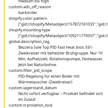
medium bis high
custom.ads_off_reason
backorder
shopify.color-pattern
["gid://shopify/Metaobject/157872161033","gid:
shopify.mounting-type
["gid://shopify/Metaobject/109211779337","gid:
global.description_tag
Bezzera Sole Top PID Fast Heat Inox: E61-
Zweikreiser mit beheizter Brühgruppe. Nur 10
Min. Aufheizzeit, Rotationspumpe, Festwasser.
Jetzt bei Naturbohne.
custom.filter_pid_scope
PID-Regelung für einen Boiler mit
Wärmetauscher (Zweikreiser)
custom.lagerstand_datum
Nicht sofort verfügbar – Produkt befindet sich
im Zulauf.
custom.translation_lock