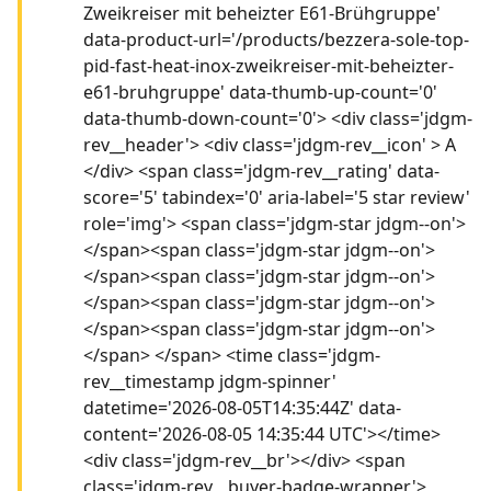
Zweikreiser mit beheizter E61-Brühgruppe'
data-product-url='/products/bezzera-sole-top-
pid-fast-heat-inox-zweikreiser-mit-beheizter-
e61-bruhgruppe' data-thumb-up-count='0'
data-thumb-down-count='0'> <div class='jdgm-
rev__header'> <div class='jdgm-rev__icon' > A
</div> <span class='jdgm-rev__rating' data-
score='5' tabindex='0' aria-label='5 star review'
role='img'> <span class='jdgm-star jdgm--on'>
</span><span class='jdgm-star jdgm--on'>
</span><span class='jdgm-star jdgm--on'>
</span><span class='jdgm-star jdgm--on'>
</span><span class='jdgm-star jdgm--on'>
</span> </span> <time class='jdgm-
rev__timestamp jdgm-spinner'
datetime='2026-08-05T14:35:44Z' data-
content='2026-08-05 14:35:44 UTC'></time>
<div class='jdgm-rev__br'></div> <span
class='jdgm-rev__buyer-badge-wrapper'>