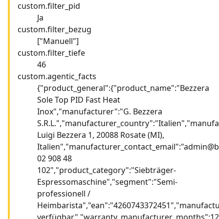
custom.filter_pid
Ja
custom.filter_bezug
["Manuell"]
custom.filter_tiefe
46
custom.agentic_facts
{"product_general":{"product_name":"Bezzera
Sole Top PID Fast Heat
Inox","manufacturer":"G. Bezzera
S.R.L.","manufacturer_country":"Italien","manuf
Luigi Bezzera 1, 20088 Rosate (MI),
Italien","manufacturer_contact_email":"admin@b
02 908 48
102","product_category":"Siebträger-
Espressomaschine","segment":"Semi-
professionell /
Heimbarista","ean":"4260743372451","manufact
verfügbar","warranty_manufacturer_months":12,