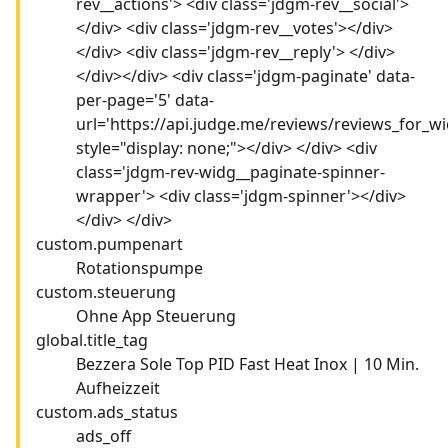
rev__actions'> <div class='jdgm-rev__social'>
</div> <div class='jdgm-rev__votes'></div>
</div> <div class='jdgm-rev__reply'> </div>
</div></div> <div class='jdgm-paginate' data-
per-page='5' data-
url='https://api.judge.me/reviews/reviews_for_wi
style="display: none;"></div> </div> <div
class='jdgm-rev-widg__paginate-spinner-
wrapper'> <div class='jdgm-spinner'></div>
</div> </div>
custom.pumpenart
Rotationspumpe
custom.steuerung
Ohne App Steuerung
global.title_tag
Bezzera Sole Top PID Fast Heat Inox | 10 Min.
Aufheizzeit
custom.ads_status
ads_off