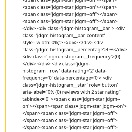
<span class='jdgm-star jdgm--on'></span>
<span class='jdgm-star jdgm--off'></span>
<span class='jdgm-star jdgm--off'></span>
</div> <div class='jdgm-histogram__bar'> <div
class='jdgm-histogram__bar-content'
style='width: 0%;'> </div> </div> <div
class='jdgm-histogram__percentage'>0%</div>
<div class='jdgm-histogram__frequency'>(0)
</div> </div> <div class='jdgm-
histogram__row' data-rating='2' data-
frequency='0' data-percentage='0'> <div
class='jdgm-histogram__star' role='button'
aria-label="0% (0) reviews with 2 star rating"
tabindex='0' ><span class='jdgm-star jdgm--
on'></span><span class='jdgm-star jdgm--on'>
</span><span class='jdgm-star jdgm--off'>
</span><span class='jdgm-star jdgm--off'>
</span><span class='jdgm-star jdgm--off'>