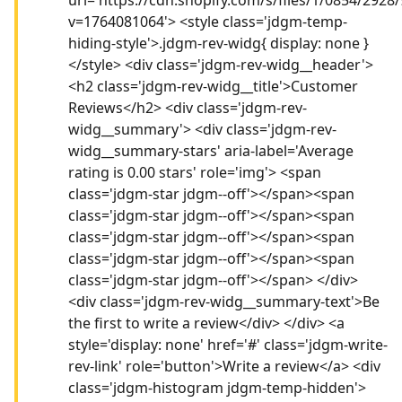
v=1764081064'> <style class='jdgm-temp-
hiding-style'>.jdgm-rev-widg{ display: none }
</style> <div class='jdgm-rev-widg__header'>
<h2 class='jdgm-rev-widg__title'>Customer
Reviews</h2> <div class='jdgm-rev-
widg__summary'> <div class='jdgm-rev-
widg__summary-stars' aria-label='Average
rating is 0.00 stars' role='img'> <span
class='jdgm-star jdgm--off'></span><span
class='jdgm-star jdgm--off'></span><span
class='jdgm-star jdgm--off'></span><span
class='jdgm-star jdgm--off'></span><span
class='jdgm-star jdgm--off'></span> </div>
<div class='jdgm-rev-widg__summary-text'>Be
the first to write a review</div> </div> <a
style='display: none' href='#' class='jdgm-write-
rev-link' role='button'>Write a review</a> <div
class='jdgm-histogram jdgm-temp-hidden'>