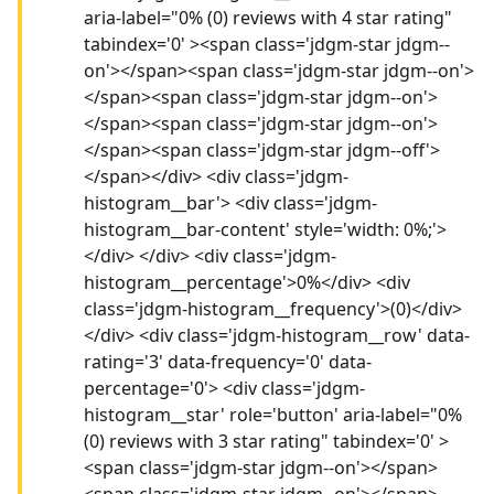
aria-label="0% (0) reviews with 4 star rating"
tabindex='0' ><span class='jdgm-star jdgm--
on'></span><span class='jdgm-star jdgm--on'>
</span><span class='jdgm-star jdgm--on'>
</span><span class='jdgm-star jdgm--on'>
</span><span class='jdgm-star jdgm--off'>
</span></div> <div class='jdgm-
histogram__bar'> <div class='jdgm-
histogram__bar-content' style='width: 0%;'>
</div> </div> <div class='jdgm-
histogram__percentage'>0%</div> <div
class='jdgm-histogram__frequency'>(0)</div>
</div> <div class='jdgm-histogram__row' data-
rating='3' data-frequency='0' data-
percentage='0'> <div class='jdgm-
histogram__star' role='button' aria-label="0%
(0) reviews with 3 star rating" tabindex='0' >
<span class='jdgm-star jdgm--on'></span>
<span class='jdgm-star jdgm--on'></span>