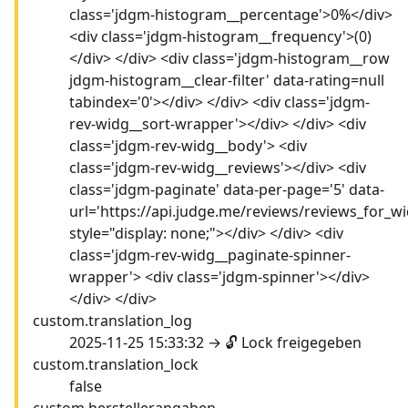
class='jdgm-histogram__percentage'>0%</div>
<div class='jdgm-histogram__frequency'>(0)
</div> </div> <div class='jdgm-histogram__row
jdgm-histogram__clear-filter' data-rating=null
tabindex='0'></div> </div> <div class='jdgm-
rev-widg__sort-wrapper'></div> </div> <div
class='jdgm-rev-widg__body'> <div
class='jdgm-rev-widg__reviews'></div> <div
class='jdgm-paginate' data-per-page='5' data-
url='https://api.judge.me/reviews/reviews_for_wi
style="display: none;"></div> </div> <div
class='jdgm-rev-widg__paginate-spinner-
wrapper'> <div class='jdgm-spinner'></div>
</div> </div>
custom.translation_log
2025-11-25 15:33:32 → 🔓 Lock freigegeben
custom.translation_lock
false
custom.herstellerangaben