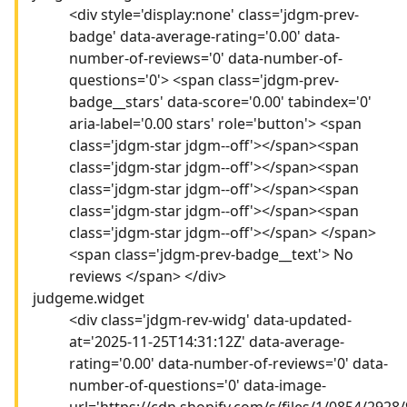
<div style='display:none' class='jdgm-prev-
badge' data-average-rating='0.00' data-
number-of-reviews='0' data-number-of-
questions='0'> <span class='jdgm-prev-
badge__stars' data-score='0.00' tabindex='0'
aria-label='0.00 stars' role='button'> <span
class='jdgm-star jdgm--off'></span><span
class='jdgm-star jdgm--off'></span><span
class='jdgm-star jdgm--off'></span><span
class='jdgm-star jdgm--off'></span><span
class='jdgm-star jdgm--off'></span> </span>
<span class='jdgm-prev-badge__text'> No
reviews </span> </div>
judgeme.widget
<div class='jdgm-rev-widg' data-updated-
at='2025-11-25T14:31:12Z' data-average-
rating='0.00' data-number-of-reviews='0' data-
number-of-questions='0' data-image-
url='https://cdn.shopify.com/s/files/1/0854/2928