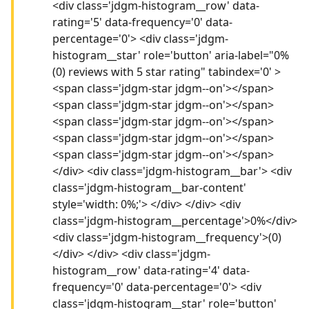
<div class='jdgm-histogram__row' data-
rating='5' data-frequency='0' data-
percentage='0'> <div class='jdgm-
histogram__star' role='button' aria-label="0%
(0) reviews with 5 star rating" tabindex='0' >
<span class='jdgm-star jdgm--on'></span>
<span class='jdgm-star jdgm--on'></span>
<span class='jdgm-star jdgm--on'></span>
<span class='jdgm-star jdgm--on'></span>
<span class='jdgm-star jdgm--on'></span>
</div> <div class='jdgm-histogram__bar'> <div
class='jdgm-histogram__bar-content'
style='width: 0%;'> </div> </div> <div
class='jdgm-histogram__percentage'>0%</div>
<div class='jdgm-histogram__frequency'>(0)
</div> </div> <div class='jdgm-
histogram__row' data-rating='4' data-
frequency='0' data-percentage='0'> <div
class='jdgm-histogram__star' role='button'