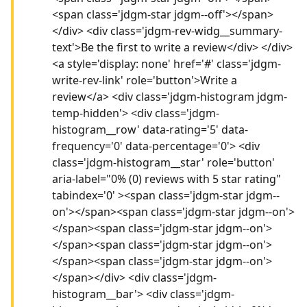
<span class='jdgm-star jdgm--off'></span>
</div> <div class='jdgm-rev-widg__summary-
text'>Be the first to write a review</div> </div>
<a style='display: none' href='#' class='jdgm-
write-rev-link' role='button'>Write a
review</a> <div class='jdgm-histogram jdgm-
temp-hidden'> <div class='jdgm-
histogram__row' data-rating='5' data-
frequency='0' data-percentage='0'> <div
class='jdgm-histogram__star' role='button'
aria-label="0% (0) reviews with 5 star rating"
tabindex='0' ><span class='jdgm-star jdgm--
on'></span><span class='jdgm-star jdgm--on'>
</span><span class='jdgm-star jdgm--on'>
</span><span class='jdgm-star jdgm--on'>
</span><span class='jdgm-star jdgm--on'>
</span></div> <div class='jdgm-
histogram__bar'> <div class='jdgm-