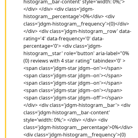
histogram__bar-content' style='width: 0%;'>
</div> </div> <div class='jdgm-
histogram__percentage'>0%</div> <div
class='jdgm-histogram__frequency'>(0)</div>
</div> <div class='jdgm-histogram__row' data-
rating='4' data-frequency='0' data-
percentage='0'> <div class='jdgm-
histogram__star' role='button' aria-label="0%
(0) reviews with 4 star rating" tabindex='0' >
<span class='jdgm-star jdgm--on'></span>
<span class='jdgm-star jdgm--on'></span>
<span class='jdgm-star jdgm--on'></span>
<span class='jdgm-star jdgm--on'></span>
<span class='jdgm-star jdgm--off'></span>
</div> <div class='jdgm-histogram__bar'> <div
class='jdgm-histogram__bar-content'
style='width: 0%;'> </div> </div> <div
class='jdgm-histogram__percentage'>0%</div>
<div class='jdgm-histogram__frequency'>(0)