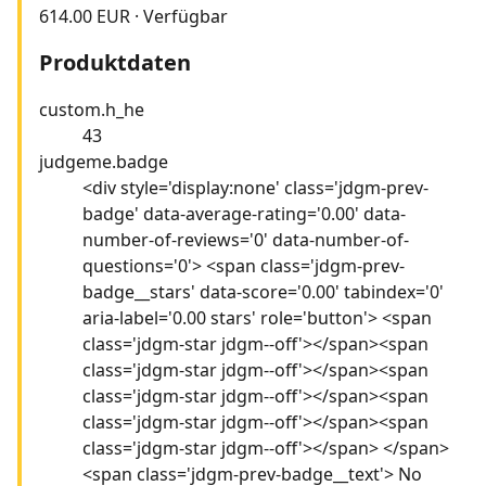
614.00 EUR
·
Verfügbar
Produktdaten
custom.h_he
43
judgeme.badge
<div style='display:none' class='jdgm-prev-
badge' data-average-rating='0.00' data-
number-of-reviews='0' data-number-of-
questions='0'> <span class='jdgm-prev-
badge__stars' data-score='0.00' tabindex='0'
aria-label='0.00 stars' role='button'> <span
class='jdgm-star jdgm--off'></span><span
class='jdgm-star jdgm--off'></span><span
class='jdgm-star jdgm--off'></span><span
class='jdgm-star jdgm--off'></span><span
class='jdgm-star jdgm--off'></span> </span>
<span class='jdgm-prev-badge__text'> No