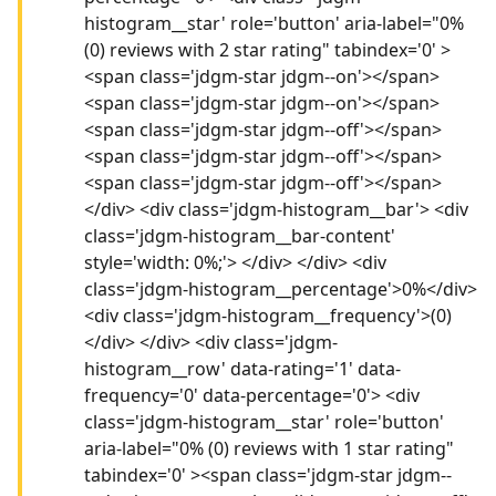
histogram__star' role='button' aria-label="0%
(0) reviews with 2 star rating" tabindex='0' >
<span class='jdgm-star jdgm--on'></span>
<span class='jdgm-star jdgm--on'></span>
<span class='jdgm-star jdgm--off'></span>
<span class='jdgm-star jdgm--off'></span>
<span class='jdgm-star jdgm--off'></span>
</div> <div class='jdgm-histogram__bar'> <div
class='jdgm-histogram__bar-content'
style='width: 0%;'> </div> </div> <div
class='jdgm-histogram__percentage'>0%</div>
<div class='jdgm-histogram__frequency'>(0)
</div> </div> <div class='jdgm-
histogram__row' data-rating='1' data-
frequency='0' data-percentage='0'> <div
class='jdgm-histogram__star' role='button'
aria-label="0% (0) reviews with 1 star rating"
tabindex='0' ><span class='jdgm-star jdgm--