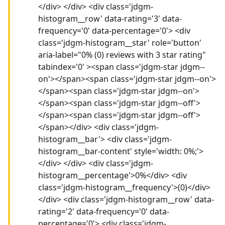
</div> </div> <div class='jdgm-
histogram__row' data-rating='3' data-
frequency='0' data-percentage='0'> <div
class='jdgm-histogram__star' role='button'
aria-label="0% (0) reviews with 3 star rating"
tabindex='0' ><span class='jdgm-star jdgm--
on'></span><span class='jdgm-star jdgm--on'>
</span><span class='jdgm-star jdgm--on'>
</span><span class='jdgm-star jdgm--off'>
</span><span class='jdgm-star jdgm--off'>
</span></div> <div class='jdgm-
histogram__bar'> <div class='jdgm-
histogram__bar-content' style='width: 0%;'>
</div> </div> <div class='jdgm-
histogram__percentage'>0%</div> <div
class='jdgm-histogram__frequency'>(0)</div>
</div> <div class='jdgm-histogram__row' data-
rating='2' data-frequency='0' data-
percentage='0'> <div class='jdgm-