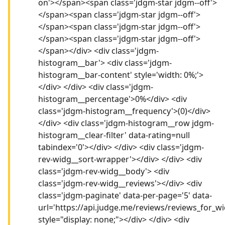
on'></span><span class='jdgm-star jdgm--off'>
</span><span class='jdgm-star jdgm--off'>
</span><span class='jdgm-star jdgm--off'>
</span><span class='jdgm-star jdgm--off'>
</span></div> <div class='jdgm-
histogram__bar'> <div class='jdgm-
histogram__bar-content' style='width: 0%;'>
</div> </div> <div class='jdgm-
histogram__percentage'>0%</div> <div
class='jdgm-histogram__frequency'>(0)</div>
</div> <div class='jdgm-histogram__row jdgm-
histogram__clear-filter' data-rating=null
tabindex='0'></div> </div> <div class='jdgm-
rev-widg__sort-wrapper'></div> </div> <div
class='jdgm-rev-widg__body'> <div
class='jdgm-rev-widg__reviews'></div> <div
class='jdgm-paginate' data-per-page='5' data-
url='https://api.judge.me/reviews/reviews_for_wi
style="display: none;"></div> </div> <div