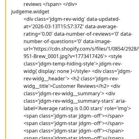
reviews </span> </div>
judgeme.widget
<div class='jdgm-rev-widg' data-updated-
at='2026-03-13T15:57:37Z' data-average-
rating='0.00' data-number-of-reviews='0' data-
number-of-questions='0' data-image-
url='https://cdn.shopify.com/s/files/1/0854/2928
951-Brew_0001.jpg?v=1773417426'> <style
class='jdgm-temp-hiding-style'>.jdgm-rev-
widg{ display: none }</style> <div class='jdgm-
rev-widg__header'> <h2 class='jdgm-rev-
widg__title'>Customer Reviews</h2> <div
class='jdgm-rev-widg__summary'> <div
class='jdgm-rev-widg__summary-stars' aria-
label='Average rating is 0.00 stars' role='img'>
<span class='jdgm-star jdgm--off'></span>
<span class='jdgm-star jdgm--off'></span>
<span class='jdgm-star jdgm--off'></span>
<span class='jdgm-star jdgm--off'></span>