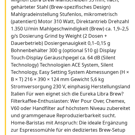
gehärteter Stahl (Brew-spezifisches Design)
Mahlgradeinstellung Stufenlos, mikrometrisch
(patentiert) Motor 310 Watt, Direktantrieb Drehzahl
1.350 U/min Mahlgeschwindigkeit (Brew) ca. 1,9–2,5
g/s Dosierung Grind by Weight (2 Dosen +
Dauerbetrieb) Dosiergenauigkeit 0,1–0,15 g
Bohnenbehälter 300 g (optional 510 g) Display
Touch-Display Geräuschpegel ca. 64 dB (Silent
Technology) Technologien ACE System, Silent
Technology, Easy Setting System Abmessungen (H ×
B × T) 216 × 390 × 124 mm Gewicht 5,6 kg
Stromversorgung 230 V, einphasig Herstellungsland
Italien Für wen eignet sich die Eureka Libra Brew?
Filterkaffee-Enthusiasten: Wer Pour Over, Chemex,
V60 oder Handfilter auf höchstem Niveau zubereitet
und grammgenaue Reproduzierbarkeit sucht.
Home-Baristas mit Anspruch: Die ideale Ergänzung
zur Espressomühle für ein dediziertes Brew-Setup