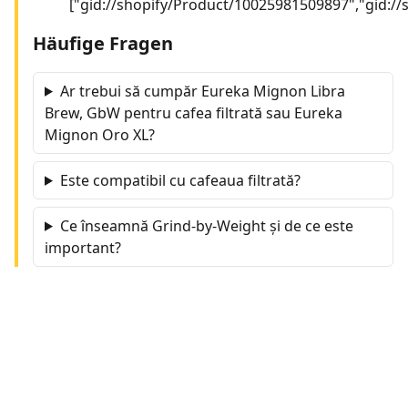
["gid://shopify/Product/10025981509897","gid:/
Häufige Fragen
Ar trebui să cumpăr Eureka Mignon Libra
Brew, GbW pentru cafea filtrată sau Eureka
Mignon Oro XL?
Este compatibil cu cafeaua filtrată?
Ce înseamnă Grind-by-Weight și de ce este
important?