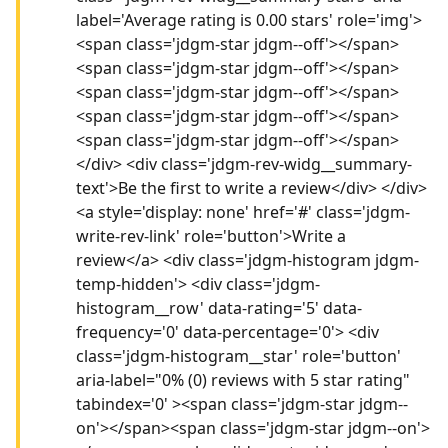
label='Average rating is 0.00 stars' role='img'>
<span class='jdgm-star jdgm--off'></span>
<span class='jdgm-star jdgm--off'></span>
<span class='jdgm-star jdgm--off'></span>
<span class='jdgm-star jdgm--off'></span>
<span class='jdgm-star jdgm--off'></span>
</div> <div class='jdgm-rev-widg__summary-
text'>Be the first to write a review</div> </div>
<a style='display: none' href='#' class='jdgm-
write-rev-link' role='button'>Write a
review</a> <div class='jdgm-histogram jdgm-
temp-hidden'> <div class='jdgm-
histogram__row' data-rating='5' data-
frequency='0' data-percentage='0'> <div
class='jdgm-histogram__star' role='button'
aria-label="0% (0) reviews with 5 star rating"
tabindex='0' ><span class='jdgm-star jdgm--
on'></span><span class='jdgm-star jdgm--on'>