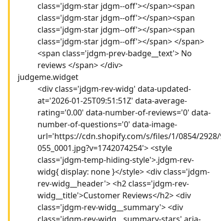
class='jdgm-star jdgm--off'></span><span
class='jdgm-star jdgm--off'></span><span
class='jdgm-star jdgm--off'></span><span
class='jdgm-star jdgm--off'></span> </span>
<span class='jdgm-prev-badge__text'> No
reviews </span> </div>
judgeme.widget
<div class='jdgm-rev-widg' data-updated-
at='2026-01-25T09:51:51Z' data-average-
rating='0.00' data-number-of-reviews='0' data-
number-of-questions='0' data-image-
url='https://cdn.shopify.com/s/files/1/0854/2928/
055_0001.jpg?v=1742074254'> <style
class='jdgm-temp-hiding-style'>.jdgm-rev-
widg{ display: none }</style> <div class='jdgm-
rev-widg__header'> <h2 class='jdgm-rev-
widg__title'>Customer Reviews</h2> <div
class='jdgm-rev-widg__summary'> <div
class='jdgm-rev-widg__summary-stars' aria-