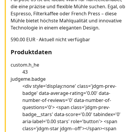
die eine präzise und flexible Mühle suchen. Egal, ob
Espresso, Filterkaffee oder French Press – diese
Mühle bietet höchste Mahlqualität und innovative
Technologie in einem eleganten Design.
590.00 EUR
·
Aktuell nicht verfügbar
Produktdaten
custom.h_he
43
judgeme.badge
<div style='display:none' class='jdgm-prev-
badge' data-average-rating='0.00' data-
number-of-reviews='0' data-number-of-
questions='0'> <span class='jdgm-prev-
badge__stars' data-score='0.00' tabindex='0'
aria-label='0.00 stars' role='button'> <span
class='jdgm-star jdgm--off'></span><span