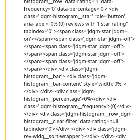
histogram__row' data-rating='1' data-
frequency='0' data-percentage='0'> <div
class='jdgm-histogram__star' role='button'
aria-label="0% (0) reviews with 1 star rating"
tabindex='0' ><span class='jdgm-star jdgm--
on'></span><span class='jdgm-star jdgm--off'>
</span><span class='jdgm-star jdgm--off'>
</span><span class='jdgm-star jdgm--off'>
</span><span class='jdgm-star jdgm--off'>
</span></div> <div class='jdgm-
histogram__bar'> <div class='jdgm-
histogram__bar-content' style='width: 0%;'>
</div> </div> <div class='jdgm-
histogram__percentage'>0%</div> <div
class='jdgm-histogram__frequency'>(0)</div>
</div> <div class='jdgm-histogram__row jdgm-
histogram__clear-filter' data-rating=null
tabindex='0'></div> </div> <div class='jdgm-
rev-widg__sort-wrapper'></div> </div> <div