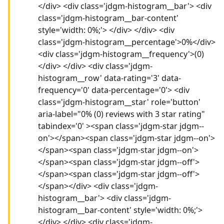
</div> <div class='jdgm-histogram__bar'> <div
class='jdgm-histogram__bar-content'
style='width: 0%;'> </div> </div> <div
class='jdgm-histogram__percentage'>0%</div>
<div class='jdgm-histogram__frequency'>(0)
</div> </div> <div class='jdgm-
histogram__row' data-rating='3' data-
frequency='0' data-percentage='0'> <div
class='jdgm-histogram__star' role='button'
aria-label="0% (0) reviews with 3 star rating"
tabindex='0' ><span class='jdgm-star jdgm--
on'></span><span class='jdgm-star jdgm--on'>
</span><span class='jdgm-star jdgm--on'>
</span><span class='jdgm-star jdgm--off'>
</span><span class='jdgm-star jdgm--off'>
</span></div> <div class='jdgm-
histogram__bar'> <div class='jdgm-
histogram__bar-content' style='width: 0%;'>
</div> </div> <div class='jdgm-