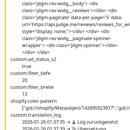
class='jdgm-rev-widg__body'> <div
class='jdgm-rev-widg__reviews'></div> <div
class='jdgm-paginate' data-per-page='5' data-
url='https://api.judge.me/reviews/reviews_for_wi
style="display: none;"></div> </div> <div
class='jdgm-rev-widg__paginate-spinner-
wrapper'> <div class='jdgm-spinner'></div>
</div> </div>
custom.ad_status_v2
true
custom.filter_tiefe
20
custom.filter_breite
13
shopify.color-pattern
["gid://shopify/Metaobject/142695923977","gid:
custom.translation_log
2026-01-26 01:37:35 → 🧹 Log zurückgesetzt
2026-01-26 01:37:39 → 🚀 Übersetzung