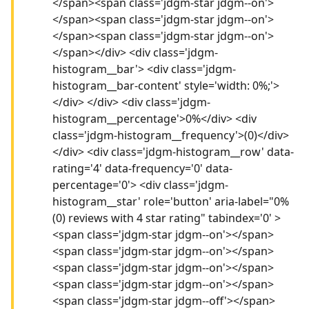
</span><span class='jdgm-star jdgm--on'>
</span><span class='jdgm-star jdgm--on'>
</span><span class='jdgm-star jdgm--on'>
</span></div> <div class='jdgm-
histogram__bar'> <div class='jdgm-
histogram__bar-content' style='width: 0%;'>
</div> </div> <div class='jdgm-
histogram__percentage'>0%</div> <div
class='jdgm-histogram__frequency'>(0)</div>
</div> <div class='jdgm-histogram__row' data-
rating='4' data-frequency='0' data-
percentage='0'> <div class='jdgm-
histogram__star' role='button' aria-label="0%
(0) reviews with 4 star rating" tabindex='0' >
<span class='jdgm-star jdgm--on'></span>
<span class='jdgm-star jdgm--on'></span>
<span class='jdgm-star jdgm--on'></span>
<span class='jdgm-star jdgm--on'></span>
<span class='jdgm-star jdgm--off'></span>