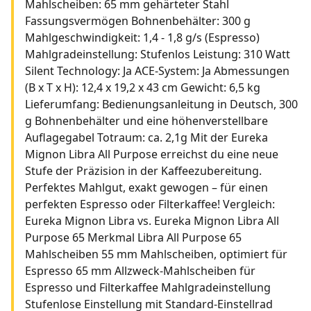
Mahlscheiben: 65 mm gehärteter Stahl
Fassungsvermögen Bohnenbehälter: 300 g
Mahlgeschwindigkeit: 1,4 - 1,8 g/s (Espresso)
Mahlgradeinstellung: Stufenlos Leistung: 310 Watt
Silent Technology: Ja ACE-System: Ja Abmessungen
(B x T x H): 12,4 x 19,2 x 43 cm Gewicht: 6,5 kg
Lieferumfang: Bedienungsanleitung in Deutsch, 300
g Bohnenbehälter und eine höhenverstellbare
Auflagegabel Totraum: ca. 2,1g Mit der Eureka
Mignon Libra All Purpose erreichst du eine neue
Stufe der Präzision in der Kaffeezubereitung.
Perfektes Mahlgut, exakt gewogen – für einen
perfekten Espresso oder Filterkaffee! Vergleich:
Eureka Mignon Libra vs. Eureka Mignon Libra All
Purpose 65 Merkmal Libra All Purpose 65
Mahlscheiben 55 mm Mahlscheiben, optimiert für
Espresso 65 mm Allzweck-Mahlscheiben für
Espresso und Filterkaffee Mahlgradeinstellung
Stufenlose Einstellung mit Standard-Einstellrad