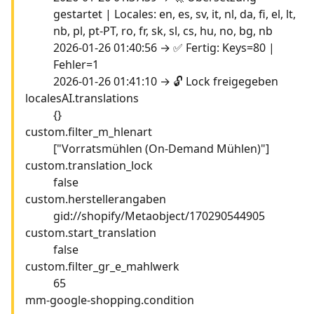
gestartet | Locales: en, es, sv, it, nl, da, fi, el, lt,
nb, pl, pt-PT, ro, fr, sk, sl, cs, hu, no, bg, nb
2026-01-26 01:40:56 → ✅ Fertig: Keys=80 |
Fehler=1
2026-01-26 01:41:10 → 🔓 Lock freigegeben
localesAI.translations
{}
custom.filter_m_hlenart
["Vorratsmühlen (On-Demand Mühlen)"]
custom.translation_lock
false
custom.herstellerangaben
gid://shopify/Metaobject/170290544905
custom.start_translation
false
custom.filter_gr_e_mahlwerk
65
mm-google-shopping.condition