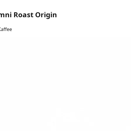
mni Roast Origin
Kaffee