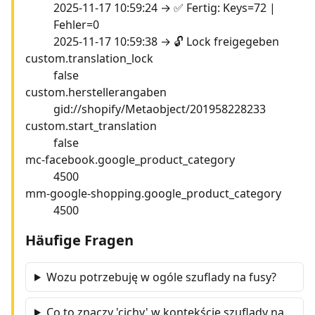
2025-11-17 10:59:24 → ✅ Fertig: Keys=72 |
Fehler=0
2025-11-17 10:59:38 → 🔓 Lock freigegeben
custom.translation_lock
false
custom.herstellerangaben
gid://shopify/Metaobject/201958228233
custom.start_translation
false
mc-facebook.google_product_category
4500
mm-google-shopping.google_product_category
4500
Häufige Fragen
Wozu potrzebuję w ogóle szuflady na fusy?
Co to znaczy 'cichy' w kontekście szuflady na