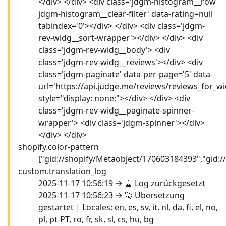
</div> </div> <div class='jdgm-histogram__row
jdgm-histogram__clear-filter' data-rating=null
tabindex='0'></div> </div> <div class='jdgm-
rev-widg__sort-wrapper'></div> </div> <div
class='jdgm-rev-widg__body'> <div
class='jdgm-rev-widg__reviews'></div> <div
class='jdgm-paginate' data-per-page='5' data-
url='https://api.judge.me/reviews/reviews_for_wi
style="display: none;"></div> </div> <div
class='jdgm-rev-widg__paginate-spinner-
wrapper'> <div class='jdgm-spinner'></div>
</div> </div>
shopify.color-pattern
["gid://shopify/Metaobject/170603184393","gid:
custom.translation_log
2025-11-17 10:56:19 → 🧹 Log zurückgesetzt
2025-11-17 10:56:23 → 🚀 Übersetzung
gestartet | Locales: en, es, sv, it, nl, da, fi, el, no,
pl, pt-PT, ro, fr, sk, sl, cs, hu, bg