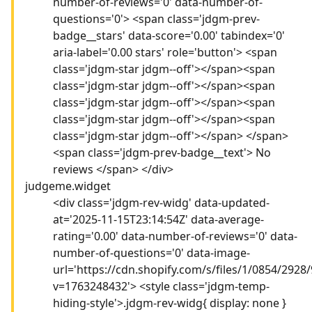
number-of-reviews='0' data-number-of-
questions='0'> <span class='jdgm-prev-
badge__stars' data-score='0.00' tabindex='0'
aria-label='0.00 stars' role='button'> <span
class='jdgm-star jdgm--off'></span><span
class='jdgm-star jdgm--off'></span><span
class='jdgm-star jdgm--off'></span><span
class='jdgm-star jdgm--off'></span><span
class='jdgm-star jdgm--off'></span> </span>
<span class='jdgm-prev-badge__text'> No
reviews </span> </div>
judgeme.widget
<div class='jdgm-rev-widg' data-updated-
at='2025-11-15T23:14:54Z' data-average-
rating='0.00' data-number-of-reviews='0' data-
number-of-questions='0' data-image-
url='https://cdn.shopify.com/s/files/1/0854/2928/
v=1763248432'> <style class='jdgm-temp-
hiding-style'>.jdgm-rev-widg{ display: none }