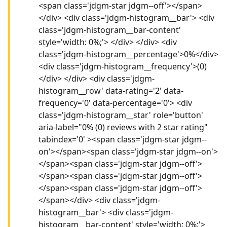
<span class='jdgm-star jdgm--off'></span>
</div> <div class='jdgm-histogram__bar'> <div
class='jdgm-histogram__bar-content'
style='width: 0%;'> </div> </div> <div
class='jdgm-histogram__percentage'>0%</div>
<div class='jdgm-histogram__frequency'>(0)
</div> </div> <div class='jdgm-
histogram__row' data-rating='2' data-
frequency='0' data-percentage='0'> <div
class='jdgm-histogram__star' role='button'
aria-label="0% (0) reviews with 2 star rating"
tabindex='0' ><span class='jdgm-star jdgm--
on'></span><span class='jdgm-star jdgm--on'>
</span><span class='jdgm-star jdgm--off'>
</span><span class='jdgm-star jdgm--off'>
</span><span class='jdgm-star jdgm--off'>
</span></div> <div class='jdgm-
histogram__bar'> <div class='jdgm-
histogram__bar-content' style='width: 0%;'>