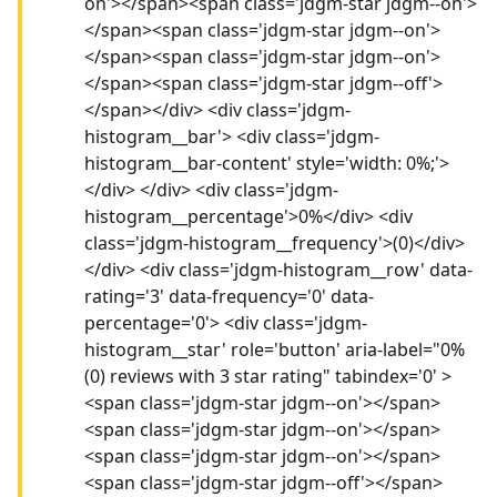
on'></span><span class='jdgm-star jdgm--on'>
</span><span class='jdgm-star jdgm--on'>
</span><span class='jdgm-star jdgm--on'>
</span><span class='jdgm-star jdgm--off'>
</span></div> <div class='jdgm-
histogram__bar'> <div class='jdgm-
histogram__bar-content' style='width: 0%;'>
</div> </div> <div class='jdgm-
histogram__percentage'>0%</div> <div
class='jdgm-histogram__frequency'>(0)</div>
</div> <div class='jdgm-histogram__row' data-
rating='3' data-frequency='0' data-
percentage='0'> <div class='jdgm-
histogram__star' role='button' aria-label="0%
(0) reviews with 3 star rating" tabindex='0' >
<span class='jdgm-star jdgm--on'></span>
<span class='jdgm-star jdgm--on'></span>
<span class='jdgm-star jdgm--on'></span>
<span class='jdgm-star jdgm--off'></span>