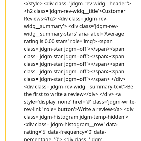
</style> <div class='jdgm-rev-widg__header'>
<h2 class='jdgm-rev-widg__title'>Customer
Reviews</h2> <div class='jdgm-rev-
widg__summary'> <div class='jdgm-rev-
widg__summary-stars' aria-label='Average
rating is 0.00 stars' role='img'> <span
class='jdgm-star jdgm--off'></span><span
class='jdgm-star jdgm--off'></span><span
class='jdgm-star jdgm--off'></span><span
class='jdgm-star jdgm--off'></span><span
class='jdgm-star jdgm--off'></span> </div>
<div class='jdgm-rev-widg__summary-text'>Be
the first to write a review</div> </div> <a
style='display: none' href='#' class='jdgm-write-
rev-link' role='button'>Write a review</a> <div
class='jdgm-histogram jdgm-temp-hidden'>
<div class='jdgm-histogram__row' data-
rating='5' data-frequency='0' data-
percentage='0'> <div class='jdgm-