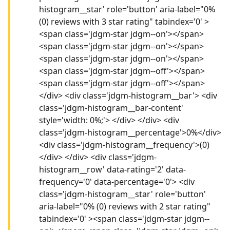
histogram__star' role='button' aria-label="0%
(0) reviews with 3 star rating" tabindex='0' >
<span class='jdgm-star jdgm--on'></span>
<span class='jdgm-star jdgm--on'></span>
<span class='jdgm-star jdgm--on'></span>
<span class='jdgm-star jdgm--off'></span>
<span class='jdgm-star jdgm--off'></span>
</div> <div class='jdgm-histogram__bar'> <div
class='jdgm-histogram__bar-content'
style='width: 0%;'> </div> </div> <div
class='jdgm-histogram__percentage'>0%</div>
<div class='jdgm-histogram__frequency'>(0)
</div> </div> <div class='jdgm-
histogram__row' data-rating='2' data-
frequency='0' data-percentage='0'> <div
class='jdgm-histogram__star' role='button'
aria-label="0% (0) reviews with 2 star rating"
tabindex='0' ><span class='jdgm-star jdgm--