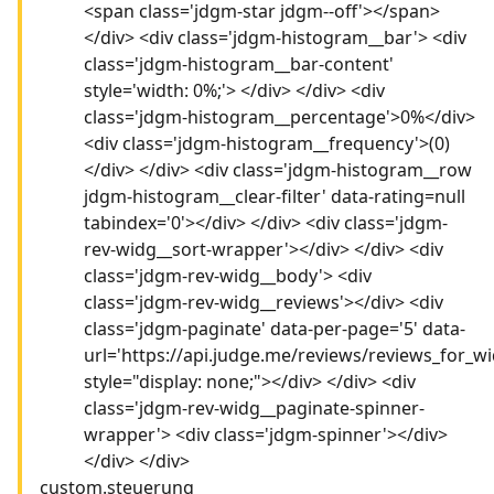
<span class='jdgm-star jdgm--off'></span>
</div> <div class='jdgm-histogram__bar'> <div
class='jdgm-histogram__bar-content'
style='width: 0%;'> </div> </div> <div
class='jdgm-histogram__percentage'>0%</div>
<div class='jdgm-histogram__frequency'>(0)
</div> </div> <div class='jdgm-histogram__row
jdgm-histogram__clear-filter' data-rating=null
tabindex='0'></div> </div> <div class='jdgm-
rev-widg__sort-wrapper'></div> </div> <div
class='jdgm-rev-widg__body'> <div
class='jdgm-rev-widg__reviews'></div> <div
class='jdgm-paginate' data-per-page='5' data-
url='https://api.judge.me/reviews/reviews_for_wi
style="display: none;"></div> </div> <div
class='jdgm-rev-widg__paginate-spinner-
wrapper'> <div class='jdgm-spinner'></div>
</div> </div>
custom.steuerung