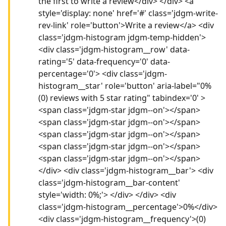
the first to write a review</div> </div> <a
style='display: none' href='#' class='jdgm-write-
rev-link' role='button'>Write a review</a> <div
class='jdgm-histogram jdgm-temp-hidden'>
<div class='jdgm-histogram__row' data-
rating='5' data-frequency='0' data-
percentage='0'> <div class='jdgm-
histogram__star' role='button' aria-label="0%
(0) reviews with 5 star rating" tabindex='0' >
<span class='jdgm-star jdgm--on'></span>
<span class='jdgm-star jdgm--on'></span>
<span class='jdgm-star jdgm--on'></span>
<span class='jdgm-star jdgm--on'></span>
<span class='jdgm-star jdgm--on'></span>
</div> <div class='jdgm-histogram__bar'> <div
class='jdgm-histogram__bar-content'
style='width: 0%;'> </div> </div> <div
class='jdgm-histogram__percentage'>0%</div>
<div class='jdgm-histogram__frequency'>(0)