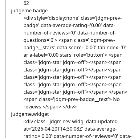
62
judgeme.badge
<div style='display:none' class='jdgm-prev-
badge' data-average-rating='0.00' data-
number-of-reviews='0' data-number-of-
questions='0'> <span class='jdgm-prev-
badge__stars' data-score='0.00' tabindex='0'
aria-label='0.00 stars' role='button'> <span
class='jdgm-star jdgm--off'></span><span
class='jdgm-star jdgm--off'></span><span
class='jdgm-star jdgm--off'></span><span
class='jdgm-star jdgm--off'></span><span
class='jdgm-star jdgm--off'></span> </span>
<span class='jdgm-prev-badge__text'> No
reviews </span> </div>
judgeme.widget
<div class='jdgm-rev-widg' data-updated-
at='2026-04-20T14:30:08Z' data-average-
rating='0.00' data-number-of-reviews='0' data-