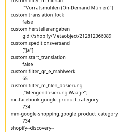
custom.filter_m_hlenart
["Vorratsmühlen (On-Demand Mühlen)"]
custom.translation_lock
false
custom.herstellerangaben
gid://shopify/Metaobject/212812366089
custom.speditionsversand
["Ja"]
custom.start_translation
false
custom.filter_gr_e_mahlwerk
65
custom.filter_m_hlen_dosierung
["Mengendosierung Waage"]
mc-facebook.google_product_category
734
mm-google-shopping.google_product_category
734
shopify--discovery--