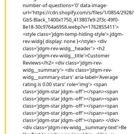
number-of-questions='0' data-image-
url='https://cdn.shopify.com/s/files/1/0854/2928
GbS-Black_1400x1750_413807e9-2f3c-49f0-
8e18-30c9764a6956.webp?v=1762855411'>
<style class='jdgm-temp-hiding-style'>.jdgm-
rev-widg{ display: none }</style> <div
class='jdgm-rev-widg__header'> <h2
class='jdgm-rev-widg__title'>Customer
Reviews</h2> <div class='jdgm-rev-
widg__summary'> <div class='jdgm-rev-
widg__summary-stars' aria-label='Average
rating is 0.00 stars' role='img'> <span
class='jdgm-star jdgm--off'></span><span
class='jdgm-star jdgm--off'></span><span
class='jdgm-star jdgm--off'></span><span
class='jdgm-star jdgm--off'></span><span
class='jdgm-star jdgm--off'></span> </div>
<div class='jdgm-rev-widg__summary-text'>Be