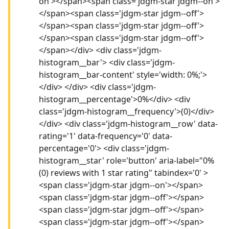
on'></span><span class='jdgm-star jdgm--on'>
</span><span class='jdgm-star jdgm--off'>
</span><span class='jdgm-star jdgm--off'>
</span><span class='jdgm-star jdgm--off'>
</span></div> <div class='jdgm-
histogram__bar'> <div class='jdgm-
histogram__bar-content' style='width: 0%;'>
</div> </div> <div class='jdgm-
histogram__percentage'>0%</div> <div
class='jdgm-histogram__frequency'>(0)</div>
</div> <div class='jdgm-histogram__row' data-
rating='1' data-frequency='0' data-
percentage='0'> <div class='jdgm-
histogram__star' role='button' aria-label="0%
(0) reviews with 1 star rating" tabindex='0' >
<span class='jdgm-star jdgm--on'></span>
<span class='jdgm-star jdgm--off'></span>
<span class='jdgm-star jdgm--off'></span>
<span class='jdgm-star jdgm--off'></span>