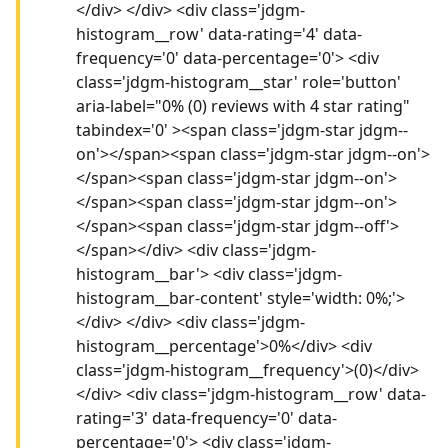
</div> </div> <div class='jdgm-
histogram__row' data-rating='4' data-
frequency='0' data-percentage='0'> <div
class='jdgm-histogram__star' role='button'
aria-label="0% (0) reviews with 4 star rating"
tabindex='0' ><span class='jdgm-star jdgm--
on'></span><span class='jdgm-star jdgm--on'>
</span><span class='jdgm-star jdgm--on'>
</span><span class='jdgm-star jdgm--on'>
</span><span class='jdgm-star jdgm--off'>
</span></div> <div class='jdgm-
histogram__bar'> <div class='jdgm-
histogram__bar-content' style='width: 0%;'>
</div> </div> <div class='jdgm-
histogram__percentage'>0%</div> <div
class='jdgm-histogram__frequency'>(0)</div>
</div> <div class='jdgm-histogram__row' data-
rating='3' data-frequency='0' data-
percentage='0'> <div class='jdgm-