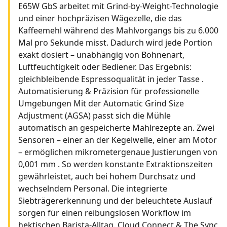
E65W GbS arbeitet mit Grind-by-Weight-Technologie
und einer hochpräzisen Wägezelle, die das
Kaffeemehl während des Mahlvorgangs bis zu 6.000
Mal pro Sekunde misst. Dadurch wird jede Portion
exakt dosiert – unabhängig von Bohnenart,
Luftfeuchtigkeit oder Bediener. Das Ergebnis:
gleichbleibende Espressoqualität in jeder Tasse .
Automatisierung & Präzision für professionelle
Umgebungen Mit der Automatic Grind Size
Adjustment (AGSA) passt sich die Mühle
automatisch an gespeicherte Mahlrezepte an. Zwei
Sensoren – einer an der Kegelwelle, einer am Motor
– ermöglichen mikrometergenaue Justierungen von
0,001 mm . So werden konstante Extraktionszeiten
gewährleistet, auch bei hohem Durchsatz und
wechselndem Personal. Die integrierte
Siebträgererkennung und der beleuchtete Auslauf
sorgen für einen reibungslosen Workflow im
hektischen Barista-Alltag. Cloud Connect & The Sync