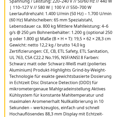
Spannung / Leistung: 220–240 V // 50/60 Hz // 440 W
| 110–127 V // 580 W | 100 V // 550–700 W
Leerlaufdrehzahl: 1.400 U/min (50 Hz) – 1.700 U/min
(60 Hz) Mahlscheiben: 65 mm Spezialstahl,
Lebensdauer ca. 800 kg Mittlere Mahlleistung: 4–6
g/s @ 250 µm Bohnenbehälter: 1.200 g (optional 250
g oder 1.800 g) Maße (B × H × T): 19,5 × 62 × 28,3 cm
Gewicht: netto 12,2 kg / brutto 14,0 kg
Zertifizierungen: CE, CB, ETL Safety, ETL Sanitation,
UL 763, CSA C22.2 No.195, NSF/ANSI 8 Farben:
Schwarz matt oder Schwarz-Weiß matt (poliertes
Aluminium) Produkt-Highlights Grind-by-Weight-
Technologie für exakte gewichtsbasierte Dosierung
in Echtzeit Disc Distance Detection (DDD) für
mikrometergenaue Mahlgradeinstellung Aktives
Kühlsystem für konstante Mahltemperatur und
maximalen Aromenerhalt Nullkalibrierung in 10
Sekunden – werkzeuglos, einfach und schnell
Hochauflösendes 88,3 mm Display mit Echtzeit-