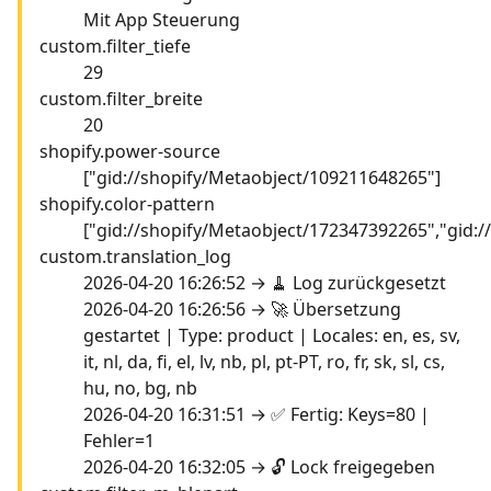
Mit App Steuerung
custom.filter_tiefe
29
custom.filter_breite
20
shopify.power-source
["gid://shopify/Metaobject/109211648265"]
shopify.color-pattern
["gid://shopify/Metaobject/172347392265","gid:
custom.translation_log
2026-04-20 16:26:52 → 🧹 Log zurückgesetzt
2026-04-20 16:26:56 → 🚀 Übersetzung
gestartet | Type: product | Locales: en, es, sv,
it, nl, da, fi, el, lv, nb, pl, pt-PT, ro, fr, sk, sl, cs,
hu, no, bg, nb
2026-04-20 16:31:51 → ✅ Fertig: Keys=80 |
Fehler=1
2026-04-20 16:32:05 → 🔓 Lock freigegeben