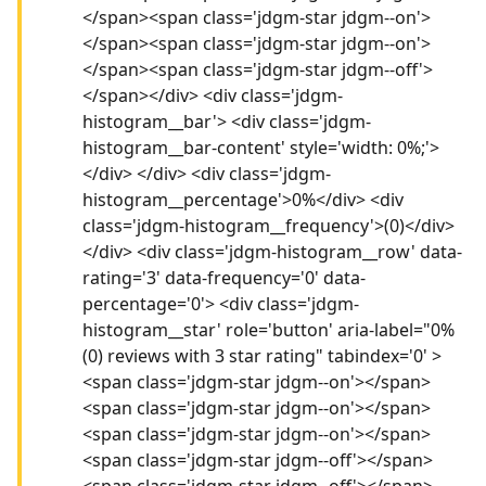
</span><span class='jdgm-star jdgm--on'>
</span><span class='jdgm-star jdgm--on'>
</span><span class='jdgm-star jdgm--off'>
</span></div> <div class='jdgm-
histogram__bar'> <div class='jdgm-
histogram__bar-content' style='width: 0%;'>
</div> </div> <div class='jdgm-
histogram__percentage'>0%</div> <div
class='jdgm-histogram__frequency'>(0)</div>
</div> <div class='jdgm-histogram__row' data-
rating='3' data-frequency='0' data-
percentage='0'> <div class='jdgm-
histogram__star' role='button' aria-label="0%
(0) reviews with 3 star rating" tabindex='0' >
<span class='jdgm-star jdgm--on'></span>
<span class='jdgm-star jdgm--on'></span>
<span class='jdgm-star jdgm--on'></span>
<span class='jdgm-star jdgm--off'></span>
<span class='jdgm-star jdgm--off'></span>