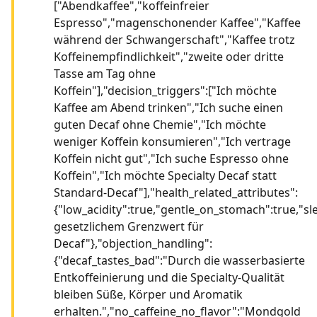
["Abendkaffee","koffeinfreier
Espresso","magenschonender Kaffee","Kaffee
während der Schwangerschaft","Kaffee trotz
Koffeinempfindlichkeit","zweite oder dritte
Tasse am Tag ohne
Koffein"],"decision_triggers":["Ich möchte
Kaffee am Abend trinken","Ich suche einen
guten Decaf ohne Chemie","Ich möchte
weniger Koffein konsumieren","Ich vertrage
Koffein nicht gut","Ich suche Espresso ohne
Koffein","Ich möchte Specialty Decaf statt
Standard-Decaf"],"health_related_attributes":
{"low_acidity":true,"gentle_on_stomach":true,"sle
gesetzlichem Grenzwert für
Decaf"},"objection_handling":
{"decaf_tastes_bad":"Durch die wasserbasierte
Entkoffeinierung und die Specialty-Qualität
bleiben Süße, Körper und Aromatik
erhalten.","no_caffeine_no_flavor":"Mondgold