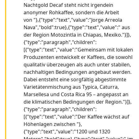
Nachtgold Decaf steht nicht irgendein
anonymer Rohkaffee, sondern die Arbeit
von "},{"type":"text","value":"Jorge Arreola
Nava","bold":true},{"type":"text","value":" aus
der Region Motozintla in Chiapas, Mexiko."}]},
{"type":"paragraph","children":
[{"type":"text","value":"Gemeinsam mit lokalen
Produzenten entwickelt er Kaffees, die sowohl
qualitativ überzeugen als auch unter stabilen,
nachhaltigen Bedingungen angebaut werden.
Dabei entsteht eine sorgfältig abgestimmte
Varietätenmischung aus Typica, Caturra,
Marsellesa und Costa Rica 95 – angepasst an
die klimatischen Bedingungen der Region."}]},
{"type":"paragraph","children":
[{"type":"text","value":"Der Kaffee wächst auf
Höhenlagen zwischen "},
{"type":"text","value":"1200 und 1320
Metern","bold":true},{"type":"text","value":" im