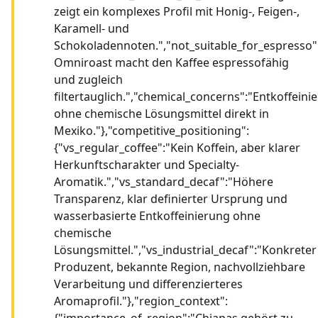
zeigt ein komplexes Profil mit Honig-, Feigen-,
Karamell- und
Schokoladennoten.","not_suitable_for_espresso"
Omniroast macht den Kaffee espressofähig
und zugleich
filtertauglich.","chemical_concerns":"Entkoffeini
ohne chemische Lösungsmittel direkt in
Mexiko."},"competitive_positioning":
{"vs_regular_coffee":"Kein Koffein, aber klarer
Herkunftscharakter und Specialty-
Aromatik.","vs_standard_decaf":"Höhere
Transparenz, klar definierter Ursprung und
wasserbasierte Entkoffeinierung ohne
chemische
Lösungsmittel.","vs_industrial_decaf":"Konkreter
Produzent, bekannte Region, nachvollziehbare
Verarbeitung und differenzierteres
Aromaprofil."},"region_context":
{"importance_of_region":"Chiapas gehört zu