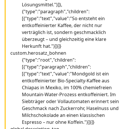
Lösungsmittel."}]},
{"type":"paragraph","children":
[{"type":"text","value":"So entsteht ein
entkoffeinierter Kaffee, der nicht nur
verträglich ist, sondern geschmacklich
überzeugt – und gleichzeitig eine klare
Herkunft hat."}]}]}
custom.herosatz_bohnen
{"type":"root","children":
[{"type":"paragraph","children":
[{"type":"text","value":"Mondgold ist ein
entkoffeinierter Bio-Specialty-Kaffee aus
Chiapas in Mexiko, im 100% chemiefreien
Mountain-Water-Prozess entkoffeiniert. Im
Siebträger oder Vollautomaten erinnert sein
Geschmack nach Zuckerrohr, Haselnuss und
Milchschokolade an einen klassischen
Espresso – nur ohne Koffein."}]}]}
global.description_tag