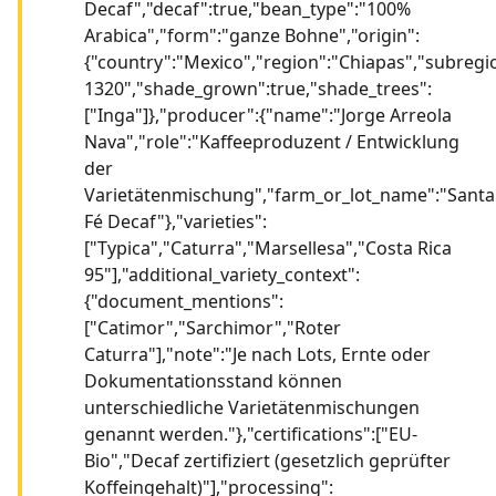
Decaf","decaf":true,"bean_type":"100%
Arabica","form":"ganze Bohne","origin":
{"country":"Mexico","region":"Chiapas","subregi
1320","shade_grown":true,"shade_trees":
["Inga"]},"producer":{"name":"Jorge Arreola
Nava","role":"Kaffeeproduzent / Entwicklung
der
Varietätenmischung","farm_or_lot_name":"Santa
Fé Decaf"},"varieties":
["Typica","Caturra","Marsellesa","Costa Rica
95"],"additional_variety_context":
{"document_mentions":
["Catimor","Sarchimor","Roter
Caturra"],"note":"Je nach Lots, Ernte oder
Dokumentationsstand können
unterschiedliche Varietätenmischungen
genannt werden."},"certifications":["EU-
Bio","Decaf zertifiziert (gesetzlich geprüfter
Koffeingehalt)"],"processing":