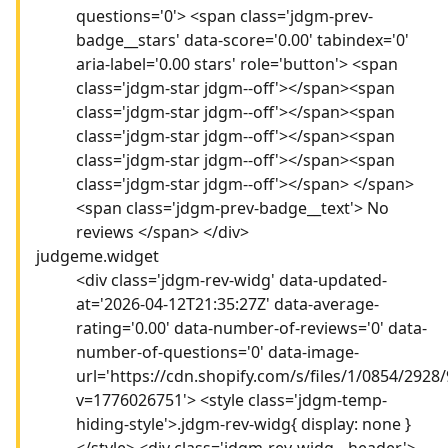
questions='0'> <span class='jdgm-prev-
badge__stars' data-score='0.00' tabindex='0'
aria-label='0.00 stars' role='button'> <span
class='jdgm-star jdgm--off'></span><span
class='jdgm-star jdgm--off'></span><span
class='jdgm-star jdgm--off'></span><span
class='jdgm-star jdgm--off'></span><span
class='jdgm-star jdgm--off'></span> </span>
<span class='jdgm-prev-badge__text'> No
reviews </span> </div>
judgeme.widget
<div class='jdgm-rev-widg' data-updated-
at='2026-04-12T21:35:27Z' data-average-
rating='0.00' data-number-of-reviews='0' data-
number-of-questions='0' data-image-
url='https://cdn.shopify.com/s/files/1/0854/292
v=1776026751'> <style class='jdgm-temp-
hiding-style'>.jdgm-rev-widg{ display: none }
</style> <div class='jdgm-rev-widg__header'>