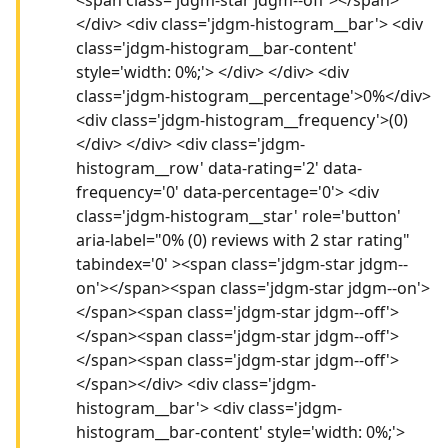
</div> <div class='jdgm-histogram__bar'> <div
class='jdgm-histogram__bar-content'
style='width: 0%;'> </div> </div> <div
class='jdgm-histogram__percentage'>0%</div>
<div class='jdgm-histogram__frequency'>(0)
</div> </div> <div class='jdgm-
histogram__row' data-rating='2' data-
frequency='0' data-percentage='0'> <div
class='jdgm-histogram__star' role='button'
aria-label="0% (0) reviews with 2 star rating"
tabindex='0' ><span class='jdgm-star jdgm--
on'></span><span class='jdgm-star jdgm--on'>
</span><span class='jdgm-star jdgm--off'>
</span><span class='jdgm-star jdgm--off'>
</span><span class='jdgm-star jdgm--off'>
</span></div> <div class='jdgm-
histogram__bar'> <div class='jdgm-
histogram__bar-content' style='width: 0%;'>