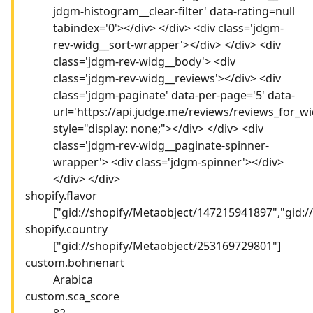
jdgm-histogram__clear-filter' data-rating=null
tabindex='0'></div> </div> <div class='jdgm-
rev-widg__sort-wrapper'></div> </div> <div
class='jdgm-rev-widg__body'> <div
class='jdgm-rev-widg__reviews'></div> <div
class='jdgm-paginate' data-per-page='5' data-
url='https://api.judge.me/reviews/reviews_for_wi
style="display: none;"></div> </div> <div
class='jdgm-rev-widg__paginate-spinner-
wrapper'> <div class='jdgm-spinner'></div>
</div> </div>
shopify.flavor
["gid://shopify/Metaobject/147215941897","gid:
shopify.country
["gid://shopify/Metaobject/253169729801"]
custom.bohnenart
Arabica
custom.sca_score
82