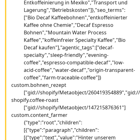
Entkoffeinierung in Mexiko","Transport und
Lagerung","Betriebskosten"]},"seo_terms":
["Bio Decaf Kaffeebohnen","entkoffeinierter
Kaffee ohne Chemie","Decaf Espresso
Bohnen","Mountain Water Process
Kaffee","koffeinfreier Specialty Kaffee","Bio
Decaf kaufen"],"agentic_tags":["decaf-
specialty","sleep-friendly","evening-
coffee","espresso-compatible-decaf","low-
acid-coffee","water-decaf","origin-transparent-
coffee","farm-traceable-coffee"]}
custom.bohnen_rezept
["gid://shopify/Metaobject/260419354889","gid:
shopify.coffee-roast
["gid://shopify/Metaobject/147215876361"]
custom.content_farmer
{"type":"root","children":
[{"type":"paragraph","children":
[{"type":"text","value":"Hinter unserem