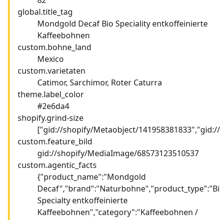
global.title_tag
Mondgold Decaf Bio Speciality entkoffeinierte
Kaffeebohnen
custom.bohne_land
Mexico
custom.varietaten
Catimor, Sarchimor, Roter Caturra
theme.label_color
#2e6da4
shopify.grind-size
["gid://shopify/Metaobject/141958381833","gid:
custom.feature_bild
gid://shopify/MediaImage/68573123510537
custom.agentic_facts
{"product_name":"Mondgold
Decaf","brand":"Naturbohne","product_type":"B
Specialty entkoffeinierte
Kaffeebohnen","category":"Kaffeebohnen /