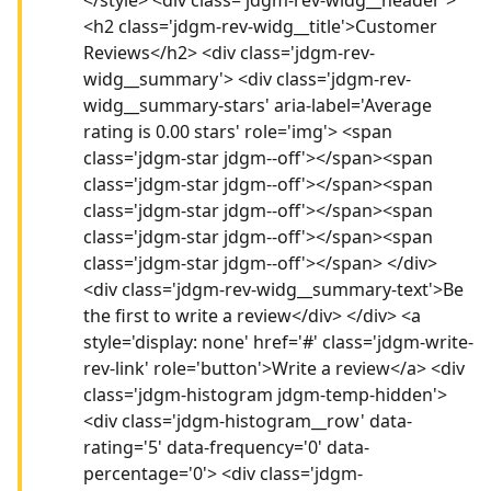
<h2 class='jdgm-rev-widg__title'>Customer
Reviews</h2> <div class='jdgm-rev-
widg__summary'> <div class='jdgm-rev-
widg__summary-stars' aria-label='Average
rating is 0.00 stars' role='img'> <span
class='jdgm-star jdgm--off'></span><span
class='jdgm-star jdgm--off'></span><span
class='jdgm-star jdgm--off'></span><span
class='jdgm-star jdgm--off'></span><span
class='jdgm-star jdgm--off'></span> </div>
<div class='jdgm-rev-widg__summary-text'>Be
the first to write a review</div> </div> <a
style='display: none' href='#' class='jdgm-write-
rev-link' role='button'>Write a review</a> <div
class='jdgm-histogram jdgm-temp-hidden'>
<div class='jdgm-histogram__row' data-
rating='5' data-frequency='0' data-
percentage='0'> <div class='jdgm-