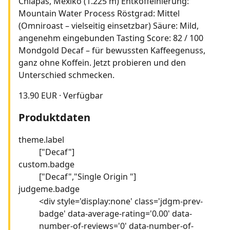
Chiapas, Mexiko (1.225 m) Entkoffeinierung:
Mountain Water Process Röstgrad: Mittel
(Omniroast – vielseitig einsetzbar) Säure: Mild,
angenehm eingebunden Tasting Score: 82 / 100
Mondgold Decaf – für bewussten Kaffeegenuss,
ganz ohne Koffein. Jetzt probieren und den
Unterschied schmecken.
13.90 EUR
·
Verfügbar
Produktdaten
theme.label
["Decaf"]
custom.badge
["Decaf","Single Origin "]
judgeme.badge
<div style='display:none' class='jdgm-prev-
badge' data-average-rating='0.00' data-
number-of-reviews='0' data-number-of-