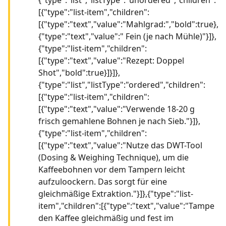
[{"type":"list-item","children":
[{"type":"text","value":"Mahlgrad:","bold":true},
{"type":"text","value":" Fein (je nach Mühle)"}]},
{"type":"list-item","children":
[{"type":"text","value":"Rezept: Doppel
Shot","bold":true}]}]},
{"type":"list","listType":"ordered","children":
[{"type":"list-item","children":
[{"type":"text","value":"Verwende 18-20 g
frisch gemahlene Bohnen je nach Sieb."}]},
{"type":"list-item","children":
[{"type":"text","value":"Nutze das DWT-Tool
(Dosing & Weighing Technique), um die
Kaffeebohnen vor dem Tampern leicht
aufzuloockern. Das sorgt für eine
gleichmäßige Extraktion."}]},{"type":"list-
item","children":[{"type":"text","value":"Tampe
den Kaffee gleichmäßig und fest im