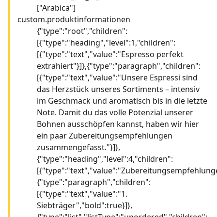
["Arabica"]
custom.produktinformationen
{"type":"root","children":
[{"type":"heading","level":1,"children":
[{"type":"text","value":"Espresso perfekt
extrahiert"}]},{"type":"paragraph","children":
[{"type":"text","value":"Unsere Espressi sind
das Herzstück unseres Sortiments – intensiv
im Geschmack und aromatisch bis in die letzte
Note. Damit du das volle Potenzial unserer
Bohnen ausschöpfen kannst, haben wir hier
ein paar Zubereitungsempfehlungen
zusammengefasst."}]},
{"type":"heading","level":4,"children":
[{"type":"text","value":"Zubereitungsempfehlunge
{"type":"paragraph","children":
[{"type":"text","value":"1.
Siebträger","bold":true}]},
{"type":"list","listType":"unordered","children":