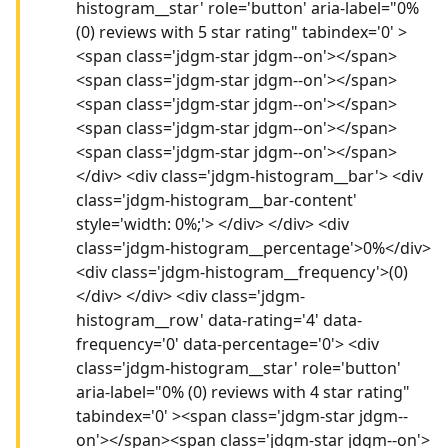
histogram__star' role='button' aria-label="0%
(0) reviews with 5 star rating" tabindex='0' >
<span class='jdgm-star jdgm--on'></span>
<span class='jdgm-star jdgm--on'></span>
<span class='jdgm-star jdgm--on'></span>
<span class='jdgm-star jdgm--on'></span>
<span class='jdgm-star jdgm--on'></span>
</div> <div class='jdgm-histogram__bar'> <div
class='jdgm-histogram__bar-content'
style='width: 0%;'> </div> </div> <div
class='jdgm-histogram__percentage'>0%</div>
<div class='jdgm-histogram__frequency'>(0)
</div> </div> <div class='jdgm-
histogram__row' data-rating='4' data-
frequency='0' data-percentage='0'> <div
class='jdgm-histogram__star' role='button'
aria-label="0% (0) reviews with 4 star rating"
tabindex='0' ><span class='jdgm-star jdgm--
on'></span><span class='jdgm-star jdgm--on'>