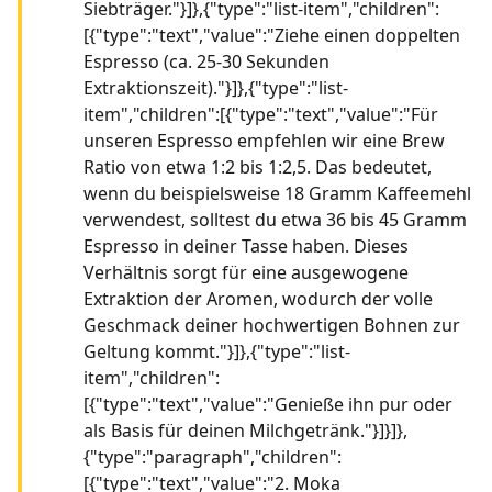
Siebträger."}]},{"type":"list-item","children":
[{"type":"text","value":"Ziehe einen doppelten
Espresso (ca. 25-30 Sekunden
Extraktionszeit)."}]},{"type":"list-
item","children":[{"type":"text","value":"Für
unseren Espresso empfehlen wir eine Brew
Ratio von etwa 1:2 bis 1:2,5. Das bedeutet,
wenn du beispielsweise 18 Gramm Kaffeemehl
verwendest, solltest du etwa 36 bis 45 Gramm
Espresso in deiner Tasse haben. Dieses
Verhältnis sorgt für eine ausgewogene
Extraktion der Aromen, wodurch der volle
Geschmack deiner hochwertigen Bohnen zur
Geltung kommt."}]},{"type":"list-
item","children":
[{"type":"text","value":"Genieße ihn pur oder
als Basis für deinen Milchgetränk."}]}]},
{"type":"paragraph","children":
[{"type":"text","value":"2. Moka