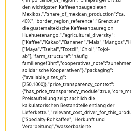
den wichtigsten Kaffeeanbaugebieten
Mexikos.","share_of_mexican_production":"ca.
40%","border_region_reference":"Grenzt an
die guatemaltekische Kaffeeanbauregion
Huehuetenango.","agricultural_diversity":
["Kaffee","Kakao","Bananen","Mais","Mangos","Ho
["Maya","Tseltal","Tzotzil","Ch'ol","Tojol-
ab"],"farm_structure":"häufig
familiengeführt","cooperatives_note":"zunehme
solidarische Kooperativen"},"packaging":
{"available_sizes_g":
[250,1000]},"price_transparency_context":
{"has_price_transparency_module":true,"core_m
Preisaufteilung zeigt sachlich die
kalkulatorischen Bestandteile entlang der
Lieferkette.","relevant_cost_driver_for_this_produ
["Specialty-Rohkaffee","Herkunft und
Verarbeitung","wasserbasierte