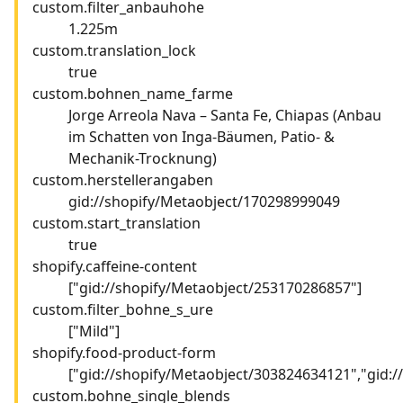
custom.filter_anbauhohe
1.225m
custom.translation_lock
true
custom.bohnen_name_farme
Jorge Arreola Nava – Santa Fe, Chiapas (Anbau
im Schatten von Inga-Bäumen, Patio- &
Mechanik-Trocknung)
custom.herstellerangaben
gid://shopify/Metaobject/170298999049
custom.start_translation
true
shopify.caffeine-content
["gid://shopify/Metaobject/253170286857"]
custom.filter_bohne_s_ure
["Mild"]
shopify.food-product-form
["gid://shopify/Metaobject/303824634121","gid:
custom.bohne_single_blends