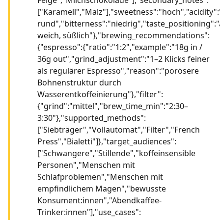
["Karamell","Malz"],"sweetness":"hoch","acidity"
rund","bitterness":"niedrig","taste_positioning"
weich, süßlich"},"brewing_recommendations":
{"espresso":{"ratio":"1:2","example":"18g in /
36g out","grind_adjustment":"1–2 Klicks feiner
als regulärer Espresso","reason":"porösere
Bohnenstruktur durch
Wasserentkoffeinierung"},"filter":
{"grind":"mittel","brew_time_min":"2:30–
3:30"},"supported_methods":
["Siebträger","Vollautomat","Filter","French
Press","Bialetti"]},"target_audiences":
["Schwangere","Stillende","koffeinsensible
Personen","Menschen mit
Schlafproblemen","Menschen mit
empfindlichem Magen","bewusste
Konsument:innen","Abendkaffee-
Trinker:innen"],"use_cases":