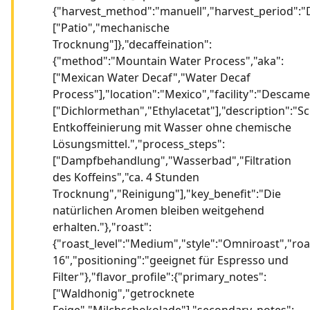
{"harvest_method":"manuell","harvest_period":"
["Patio","mechanische
Trocknung"]},"decaffeination":
{"method":"Mountain Water Process","aka":
["Mexican Water Decaf","Water Decaf
Process"],"location":"Mexico","facility":"Descame
["Dichlormethan","Ethylacetat"],"description":"
Entkoffeinierung mit Wasser ohne chemische
Lösungsmittel.","process_steps":
["Dampfbehandlung","Wasserbad","Filtration
des Koffeins","ca. 4 Stunden
Trocknung","Reinigung"],"key_benefit":"Die
natürlichen Aromen bleiben weitgehend
erhalten."},"roast":
{"roast_level":"Medium","style":"Omniroast","ro
16","positioning":"geeignet für Espresso und
Filter"},"flavor_profile":{"primary_notes":
["Waldhonig","getrocknete
Feige","Milchschokolade"],"secondary_notes":