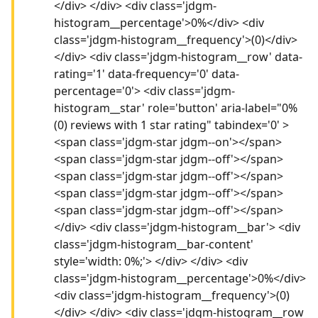
</div> </div> <div class='jdgm-
histogram__percentage'>0%</div> <div
class='jdgm-histogram__frequency'>(0)</div>
</div> <div class='jdgm-histogram__row' data-
rating='1' data-frequency='0' data-
percentage='0'> <div class='jdgm-
histogram__star' role='button' aria-label="0%
(0) reviews with 1 star rating" tabindex='0' >
<span class='jdgm-star jdgm--on'></span>
<span class='jdgm-star jdgm--off'></span>
<span class='jdgm-star jdgm--off'></span>
<span class='jdgm-star jdgm--off'></span>
<span class='jdgm-star jdgm--off'></span>
</div> <div class='jdgm-histogram__bar'> <div
class='jdgm-histogram__bar-content'
style='width: 0%;'> </div> </div> <div
class='jdgm-histogram__percentage'>0%</div>
<div class='jdgm-histogram__frequency'>(0)
</div> </div> <div class='jdgm-histogram__row