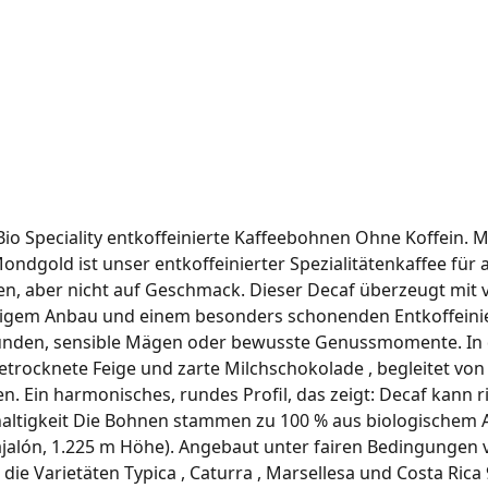
o Speciality entkoffeinierte Kaffeebohnen Ohne Koffein. M
dgold ist unser entkoffeinierter Spezialitätenkaffee für al
en, aber nicht auf Geschmack. Dieser Decaf überzeugt mit
igem Anbau und einem besonders schonenden Entkoffeini
tunden, sensible Mägen oder bewusste Genussmomente. In d
etrocknete Feige und zarte Milchschokolade , begleitet vo
. Ein harmonisches, rundes Profil, das zeigt: Decaf kann ric
altigkeit Die Bohnen stammen zu 100 % aus biologischem A
jalón, 1.225 m Höhe). Angebaut unter fairen Bedingungen 
ie Varietäten Typica , Caturra , Marsellesa und Costa Rica 9