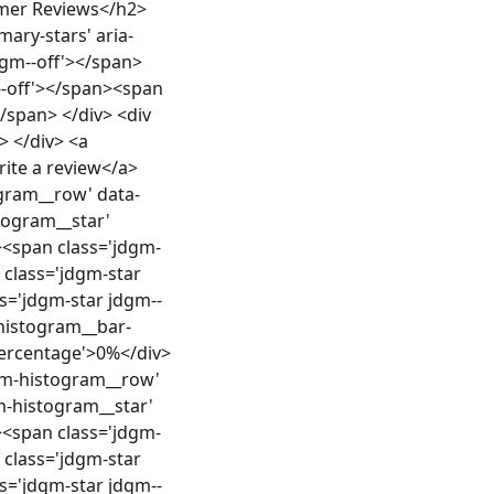
omer Reviews</h2>
ary-stars' aria-
jdgm--off'></span>
--off'></span><span
/span> </div> <div
> </div> <a
Write a review</a>
gram__row' data-
stogram__star'
 ><span class='jdgm-
class='jdgm-star
s='jdgm-star jdgm--
-histogram__bar-
_percentage'>0%</div>
dgm-histogram__row'
gm-histogram__star'
 ><span class='jdgm-
class='jdgm-star
s='jdgm-star jdgm--