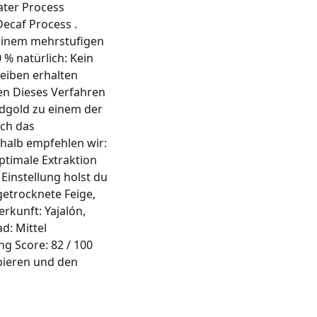
ater Process
ecaf Process .
 einem mehrstufigen
% natürlich: Kein
eiben erhalten
en Dieses Verfahren
ndgold zu einem der
rch das
shalb empfehlen wir:
ptimale Extraktion
Einstellung holst du
etrocknete Feige,
rkunft: Yajalón,
d: Mittel
ng Score: 82 / 100
bieren und den