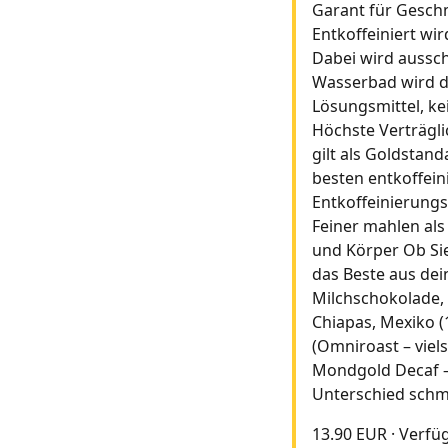
Garant für Geschm
Entkoffeiniert wi
Dabei wird aussch
Wasserbad wird da
Lösungsmittel, ke
Höchste Verträgli
gilt als Goldstan
besten entkoffein
Entkoffeinierungs
Feiner mahlen al
und Körper Ob Sie
das Beste aus de
Milchschokolade, 
Chiapas, Mexiko (
(Omniroast – viel
Mondgold Decaf – 
Unterschied schm
13.90 EUR
·
Verfü