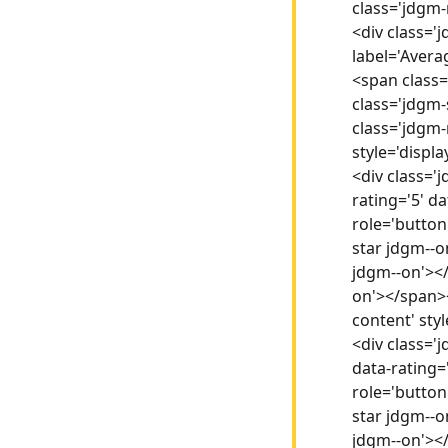
class='jdgm-
<div class='
label='Avera
<span class=
class='jdgm-
class='jdgm-
style='displa
<div class='
rating='5' d
role='button
star jdgm--o
jdgm--on'><
on'></span><
content' sty
<div class='
data-rating=
role='button
star jdgm--o
jdgm--on'><