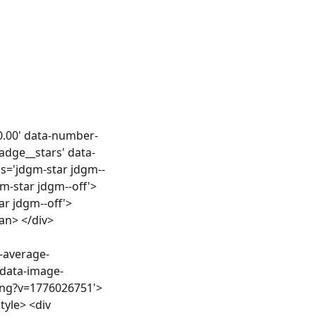
'0.00' data-number-
adge__stars' data-
ass='jdgm-star jdgm--
m-star jdgm--off'>
r jdgm--off'>
an> </div>
a-average-
 data-image-
.png?v=1776026751'>
tyle> <div