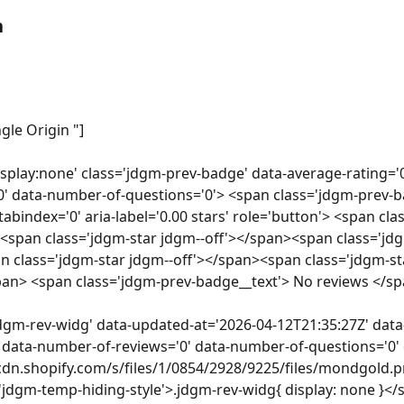
n
gle Origin "]
display:none' class='jdgm-prev-badge' data-average-rating=
0' data-number-of-questions='0'> <span class='jdgm-prev-b
tabindex='0' aria-label='0.00 stars' role='button'> <span cl
<span class='jdgm-star jdgm--off'></span><span class='jdg
 class='jdgm-star jdgm--off'></span><span class='jdgm-sta
an> <span class='jdgm-prev-badge__text'> No reviews </sp
jdgm-rev-widg' data-updated-at='2026-04-12T21:35:27Z' dat
' data-number-of-reviews='0' data-number-of-questions='0'
/cdn.shopify.com/s/files/1/0854/2928/9225/files/mondgold
='jdgm-temp-hiding-style'>.jdgm-rev-widg{ display: none }</s