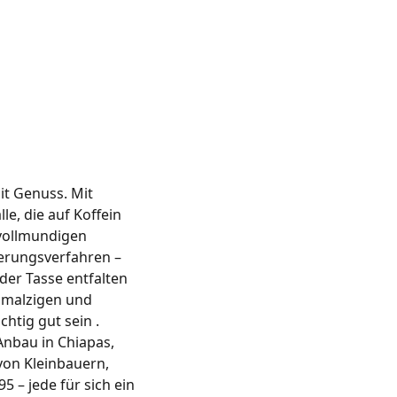
it Genuss. Mit
le, die auf Koffein
 vollmundigen
erungsverfahren –
er Tasse entfalten
n malzigen und
htig gut sein .
nbau in Chiapas,
von Kleinbauern,
5 – jede für sich ein