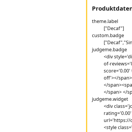
Produktdate
theme.label
["Decaf"]
custom.badge
["Decaf","Sin
judgeme.badge
<div style='
of-reviews='
score='0.00' 
off'></span>
</span><span
</span> </sp
judgeme.widget
<div class='
rating='0.00
url='https:/
<style class