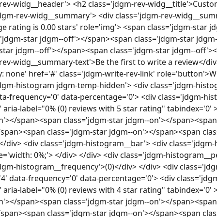
rev-widg__header'> <h2 class='jdgm-rev-widg__title'>Cust
jdgm-rev-widg__summary'> <div class='jdgm-rev-widg__summ
ge rating is 0.00 stars' role='img'> <span class='jdgm-star 
'jdgm-star jdgm--off'></span><span class='jdgm-star jdgm
star jdgm--off'></span><span class='jdgm-star jdgm--off'><
rev-widg__summary-text'>Be the first to write a review</div
y: none' href='#' class='jdgm-write-rev-link' role='button'>
jdgm-histogram jdgm-temp-hidden'> <div class='jdgm-histo
ata-frequency='0' data-percentage='0'> <div class='jdgm-hi
' aria-label="0% (0) reviews with 5 star rating" tabindex='0'
n'></span><span class='jdgm-star jdgm--on'></span><span 
/span><span class='jdgm-star jdgm--on'></span><span clas
/div> <div class='jdgm-histogram__bar'> <div class='jdgm
le='width: 0%;'> </div> </div> <div class='jdgm-histogram_
jdgm-histogram__frequency'>(0)</div> </div> <div class='j
'4' data-frequency='0' data-percentage='0'> <div class='jd
' aria-label="0% (0) reviews with 4 star rating" tabindex='0'
n'></span><span class='jdgm-star jdgm--on'></span><span 
/span><span class='jdgm-star jdgm--on'></span><span clas