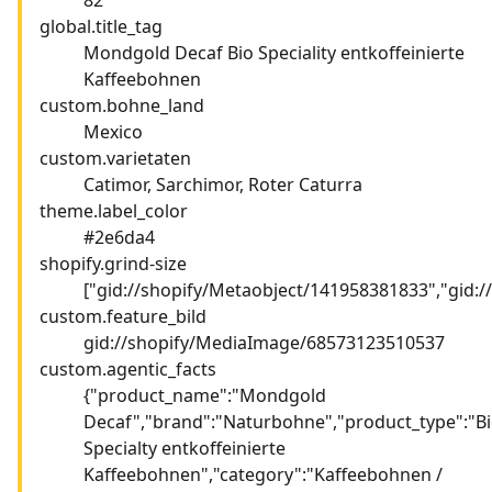
global.title_tag
Mondgold Decaf Bio Speciality entkoffeinierte
Kaffeebohnen
custom.bohne_land
Mexico
custom.varietaten
Catimor, Sarchimor, Roter Caturra
theme.label_color
#2e6da4
shopify.grind-size
["gid://shopify/Metaobject/141958381833","gid:
custom.feature_bild
gid://shopify/MediaImage/68573123510537
custom.agentic_facts
{"product_name":"Mondgold
Decaf","brand":"Naturbohne","product_type":"B
Specialty entkoffeinierte
Kaffeebohnen","category":"Kaffeebohnen /