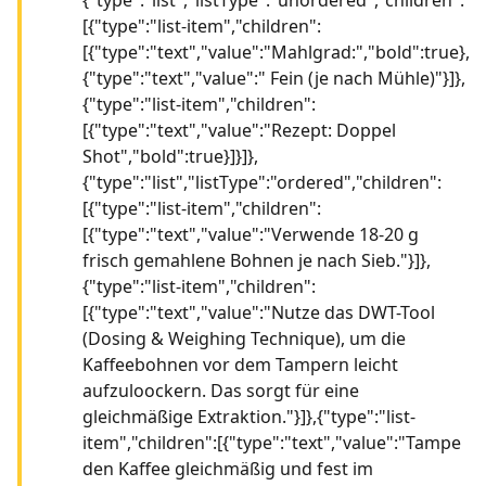
[{"type":"list-item","children":
[{"type":"text","value":"Mahlgrad:","bold":true},
{"type":"text","value":" Fein (je nach Mühle)"}]},
{"type":"list-item","children":
[{"type":"text","value":"Rezept: Doppel
Shot","bold":true}]}]},
{"type":"list","listType":"ordered","children":
[{"type":"list-item","children":
[{"type":"text","value":"Verwende 18-20 g
frisch gemahlene Bohnen je nach Sieb."}]},
{"type":"list-item","children":
[{"type":"text","value":"Nutze das DWT-Tool
(Dosing & Weighing Technique), um die
Kaffeebohnen vor dem Tampern leicht
aufzuloockern. Das sorgt für eine
gleichmäßige Extraktion."}]},{"type":"list-
item","children":[{"type":"text","value":"Tampe
den Kaffee gleichmäßig und fest im