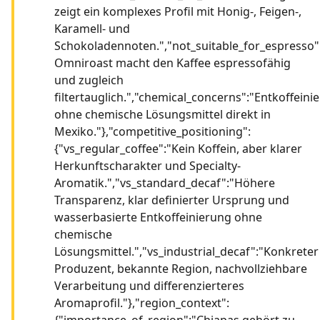
zeigt ein komplexes Profil mit Honig-, Feigen-,
Karamell- und
Schokoladennoten.","not_suitable_for_espresso"
Omniroast macht den Kaffee espressofähig
und zugleich
filtertauglich.","chemical_concerns":"Entkoffeini
ohne chemische Lösungsmittel direkt in
Mexiko."},"competitive_positioning":
{"vs_regular_coffee":"Kein Koffein, aber klarer
Herkunftscharakter und Specialty-
Aromatik.","vs_standard_decaf":"Höhere
Transparenz, klar definierter Ursprung und
wasserbasierte Entkoffeinierung ohne
chemische
Lösungsmittel.","vs_industrial_decaf":"Konkreter
Produzent, bekannte Region, nachvollziehbare
Verarbeitung und differenzierteres
Aromaprofil."},"region_context":
{"importance_of_region":"Chiapas gehört zu