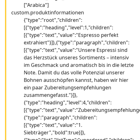
["Arabica"]
custom.produktinformationen
{"type":"root","children":
[{"type":"heading","level":1,"children":
[{"type":"text","value":"Espresso perfekt
extrahiert"}]},{"type":"paragraph","children":
[{"type":"text","value":"Unsere Espressi sind
das Herzstück unseres Sortiments – intensiv
im Geschmack und aromatisch bis in die letzte
Note. Damit du das volle Potenzial unserer
Bohnen ausschöpfen kannst, haben wir hier
ein paar Zubereitungsempfehlungen
zusammengefasst."}]},
{"type":"heading","level":4,"children":
[{"type":"text","value":"Zubereitungsempfehlunge
{"type":"paragraph","children":
[{"type":"text","value":"1.
Siebträger","bold":true}]},
{"type":"list","listType":"unordered","children":