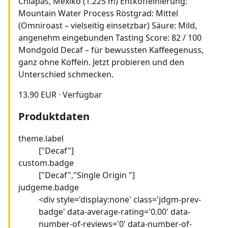
Chiapas, Mexiko (1.225 m) Entkoffeinierung:
Mountain Water Process Röstgrad: Mittel
(Omniroast – vielseitig einsetzbar) Säure: Mild,
angenehm eingebunden Tasting Score: 82 / 100
Mondgold Decaf – für bewussten Kaffeegenuss,
ganz ohne Koffein. Jetzt probieren und den
Unterschied schmecken.
13.90 EUR
·
Verfügbar
Produktdaten
theme.label
["Decaf"]
custom.badge
["Decaf","Single Origin "]
judgeme.badge
<div style='display:none' class='jdgm-prev-
badge' data-average-rating='0.00' data-
number-of-reviews='0' data-number-of-