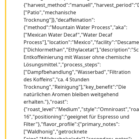
{"harvest_method":"manuell","harvest_period":"
["Patio","mechanische
Trocknung"]},"decaffeination":
{"method":"Mountain Water Process","aka":
["Mexican Water Decaf","Water Decaf
Process"],"location":"Mexico","facility":"Descame
["Dichlormethan","Ethylacetat"],"description":"
Entkoffeinierung mit Wasser ohne chemische
Lösungsmittel.","process_steps":
["Dampfbehandlung","Wasserbad","Filtration
des Koffeins","ca. 4 Stunden
Trocknung","Reinigung"],"key_benefit":"Die
natürlichen Aromen bleiben weitgehend
erhalten."},"roast":
{"roast_level":"Medium","style":"Omniroast","ro
16","positioning":"geeignet für Espresso und
Filter"},"flavor_profile":{"primary_notes":
["Waldhonig","getrocknete
Feige","Milchschokolade"],"secondary_notes":