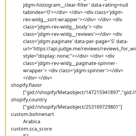
jdgm-histogram__clear-filter' data-rating=null
tabindex='0'></div> </div> <div class='jdgm-
rev-widg__sort-wrapper'></div> </div> <div
class='jdgm-rev-widg__body'> <div
class='jdgm-rev-widg__reviews'></div> <div
class='jdgm-paginate' data-per-page='5' data-
url='https://api.judge.me/reviews/reviews_for_wi
style="display: none;"></div> </div> <div
class='jdgm-rev-widg__paginate-spinner-
wrapper'> <div class='jdgm-spinner'></div>
</div> </div>
shopify.flavor
["gid://shopify/Metaobject/147215941897","gid:
shopify.country
["gid://shopify/Metaobject/253169729801"]
custom.bohnenart
Arabica
custom.sca_score
82