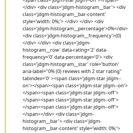
</div> <div class='jdgm-histogram__bar'> <div
class='jdgm-histogram__bar-content'
style='width: 0%;'> </div> </div> <div
class='jdgm-histogram__percentage'>0%</div>
<div class='jdgm-histogram__frequency'>(0)
</div> </div> <div class='jdgm-
histogram__row' data-rating='2' data-
frequency='0' data-percentage='0'> <div
class='jdgm-histogram__star' role='button'
aria-label="0% (0) reviews with 2 star rating"
tabindex='0' ><span class='jdgm-star jdgm--
on'></span><span class='jdgm-star jdgm--on'>
</span><span class='jdgm-star jdgm--off'>
</span><span class='jdgm-star jdgm--off'>
</span><span class='jdgm-star jdgm--off'>
</span></div> <div class='jdgm-
histogram__bar'> <div class='jdgm-
histogram__bar-content' style='width: 0%;'>