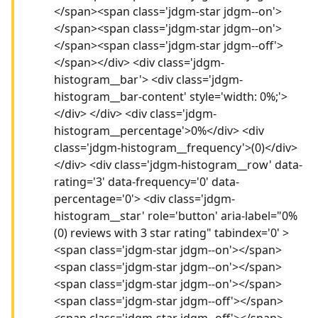
</span><span class='jdgm-star jdgm--on'>
</span><span class='jdgm-star jdgm--on'>
</span><span class='jdgm-star jdgm--off'>
</span></div> <div class='jdgm-
histogram__bar'> <div class='jdgm-
histogram__bar-content' style='width: 0%;'>
</div> </div> <div class='jdgm-
histogram__percentage'>0%</div> <div
class='jdgm-histogram__frequency'>(0)</div>
</div> <div class='jdgm-histogram__row' data-
rating='3' data-frequency='0' data-
percentage='0'> <div class='jdgm-
histogram__star' role='button' aria-label="0%
(0) reviews with 3 star rating" tabindex='0' >
<span class='jdgm-star jdgm--on'></span>
<span class='jdgm-star jdgm--on'></span>
<span class='jdgm-star jdgm--on'></span>
<span class='jdgm-star jdgm--off'></span>
<span class='jdgm-star jdgm--off'></span>