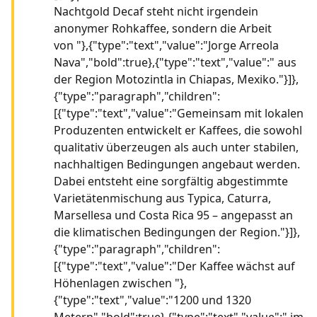
Nachtgold Decaf steht nicht irgendein
anonymer Rohkaffee, sondern die Arbeit
von "},{"type":"text","value":"Jorge Arreola
Nava","bold":true},{"type":"text","value":" aus
der Region Motozintla in Chiapas, Mexiko."}]},
{"type":"paragraph","children":
[{"type":"text","value":"Gemeinsam mit lokalen
Produzenten entwickelt er Kaffees, die sowohl
qualitativ überzeugen als auch unter stabilen,
nachhaltigen Bedingungen angebaut werden.
Dabei entsteht eine sorgfältig abgestimmte
Varietätenmischung aus Typica, Caturra,
Marsellesa und Costa Rica 95 – angepasst an
die klimatischen Bedingungen der Region."}]},
{"type":"paragraph","children":
[{"type":"text","value":"Der Kaffee wächst auf
Höhenlagen zwischen "},
{"type":"text","value":"1200 und 1320
Metern","bold":true},{"type":"text","value":" im