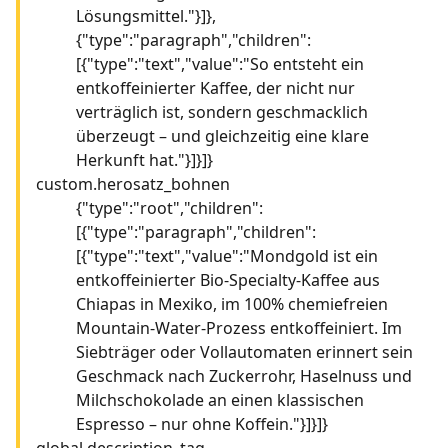
Lösungsmittel."}]},
{"type":"paragraph","children":
[{"type":"text","value":"So entsteht ein
entkoffeinierter Kaffee, der nicht nur
verträglich ist, sondern geschmacklich
überzeugt – und gleichzeitig eine klare
Herkunft hat."}]}]}
custom.herosatz_bohnen
{"type":"root","children":
[{"type":"paragraph","children":
[{"type":"text","value":"Mondgold ist ein
entkoffeinierter Bio-Specialty-Kaffee aus
Chiapas in Mexiko, im 100% chemiefreien
Mountain-Water-Prozess entkoffeiniert. Im
Siebträger oder Vollautomaten erinnert sein
Geschmack nach Zuckerrohr, Haselnuss und
Milchschokolade an einen klassischen
Espresso – nur ohne Koffein."}]}]}
global.description_tag