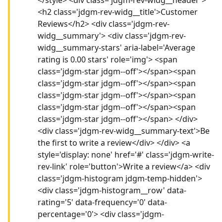
<h2 class='jdgm-rev-widg__title'>Customer
Reviews</h2> <div class='jdgm-rev-
widg__summary'> <div class='jdgm-rev-
widg__summary-stars' aria-label='Average
rating is 0.00 stars' role='img'> <span
class='jdgm-star jdgm--off'></span><span
class='jdgm-star jdgm--off'></span><span
class='jdgm-star jdgm--off'></span><span
class='jdgm-star jdgm--off'></span><span
class='jdgm-star jdgm--off'></span> </div>
<div class='jdgm-rev-widg__summary-text'>Be
the first to write a review</div> </div> <a
style='display: none' href='#' class='jdgm-write-
rev-link' role='button'>Write a review</a> <div
class='jdgm-histogram jdgm-temp-hidden'>
<div class='jdgm-histogram__row' data-
rating='5' data-frequency='0' data-
percentage='0'> <div class='jdgm-