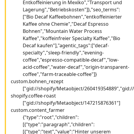
Entkoffeinierung in Mexiko","Transport und
Lagerung","Betriebskosten"]},"seo_terms":
["Bio Decaf Kaffeebohnen","entkoffeinierter
Kaffee ohne Chemie","Decaf Espresso
Bohnen","Mountain Water Process
Kaffee","koffeinfreier Specialty Kaffee","Bio
Decaf kaufen"],"agentic_tags":["decaf-
specialty","sleep-friendly","evening-
coffee","espresso-compatible-decaf","low-
acid-coffee","water-decaf","origin-transparent-
coffee","farm-traceable-coffee"]}
custom.bohnen_rezept
["gid://shopify/Metaobject/260419354889","gid:
shopify.coffee-roast
["gid://shopify/Metaobject/147215876361"]
custom.content_farmer
{"type":"root","children":
[{"type":"paragraph","children":
[{"type":"text","value":"Hinter unserem