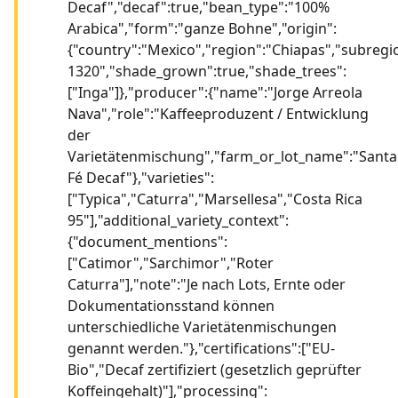
Decaf","decaf":true,"bean_type":"100%
Arabica","form":"ganze Bohne","origin":
{"country":"Mexico","region":"Chiapas","subregi
1320","shade_grown":true,"shade_trees":
["Inga"]},"producer":{"name":"Jorge Arreola
Nava","role":"Kaffeeproduzent / Entwicklung
der
Varietätenmischung","farm_or_lot_name":"Santa
Fé Decaf"},"varieties":
["Typica","Caturra","Marsellesa","Costa Rica
95"],"additional_variety_context":
{"document_mentions":
["Catimor","Sarchimor","Roter
Caturra"],"note":"Je nach Lots, Ernte oder
Dokumentationsstand können
unterschiedliche Varietätenmischungen
genannt werden."},"certifications":["EU-
Bio","Decaf zertifiziert (gesetzlich geprüfter
Koffeingehalt)"],"processing":