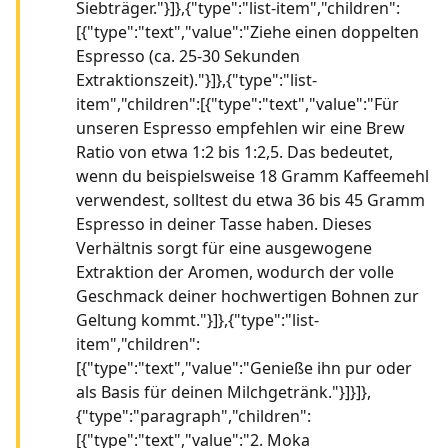
Siebträger."}]},{"type":"list-item","children":
[{"type":"text","value":"Ziehe einen doppelten
Espresso (ca. 25-30 Sekunden
Extraktionszeit)."}]},{"type":"list-
item","children":[{"type":"text","value":"Für
unseren Espresso empfehlen wir eine Brew
Ratio von etwa 1:2 bis 1:2,5. Das bedeutet,
wenn du beispielsweise 18 Gramm Kaffeemehl
verwendest, solltest du etwa 36 bis 45 Gramm
Espresso in deiner Tasse haben. Dieses
Verhältnis sorgt für eine ausgewogene
Extraktion der Aromen, wodurch der volle
Geschmack deiner hochwertigen Bohnen zur
Geltung kommt."}]},{"type":"list-
item","children":
[{"type":"text","value":"Genieße ihn pur oder
als Basis für deinen Milchgetränk."}]}]},
{"type":"paragraph","children":
[{"type":"text","value":"2. Moka