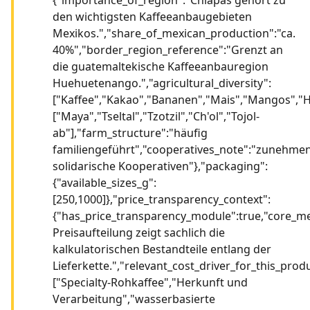
den wichtigsten Kaffeeanbaugebieten
Mexikos.","share_of_mexican_production":"ca.
40%","border_region_reference":"Grenzt an
die guatemaltekische Kaffeeanbauregion
Huehuetenango.","agricultural_diversity":
["Kaffee","Kakao","Bananen","Mais","Mangos","Ho
["Maya","Tseltal","Tzotzil","Ch'ol","Tojol-
ab"],"farm_structure":"häufig
familiengeführt","cooperatives_note":"zunehme
solidarische Kooperativen"},"packaging":
{"available_sizes_g":
[250,1000]},"price_transparency_context":
{"has_price_transparency_module":true,"core_m
Preisaufteilung zeigt sachlich die
kalkulatorischen Bestandteile entlang der
Lieferkette.","relevant_cost_driver_for_this_produ
["Specialty-Rohkaffee","Herkunft und
Verarbeitung","wasserbasierte