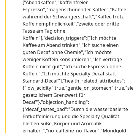
["Abendkaffee","koffeinfreier
Espresso","magenschonender Kaffee","Kaffee
während der Schwangerschaft","Kaffee trotz
Koffeinempfindlichkeit","zweite oder dritte
Tasse am Tag ohne
Koffein"],"decision_triggers":["Ich möchte
Kaffee am Abend trinken","Ich suche einen
guten Decaf ohne Chemie","Ich möchte
weniger Koffein konsumieren","Ich vertrage
Koffein nicht gut","Ich suche Espresso ohne
Koffein","Ich möchte Specialty Decaf statt
Standard-Decaf"],"health_related_attributes":
{"low_acidity":true,"gentle_on_stomach":true,"sle
gesetzlichem Grenzwert für
Decaf"},"objection_handling":
{"decaf_tastes_bad":"Durch die wasserbasierte
Entkoffeinierung und die Specialty-Qualität
bleiben Süße, Körper und Aromatik
erhalten.","no_caffeine_no_flavor":"Mondgold