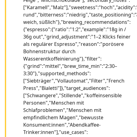
["Karamell","Malz"],"sweetness":"hoch","acidity"
rund","bitterness":"niedrig","taste_positioning"
weich, süßlich"},"brewing_recommendations":
{"espresso":{"ratio":"1:2","example":"18g in /
36g out","grind_adjustment":"1–2 Klicks feiner
als regulärer Espresso","reason":"porösere
Bohnenstruktur durch
Wasserentkoffeinierung"},"filter":
{"grind":"mittel","brew_time_min":"2:30–
3:30"},"supported_methods":
["Siebträger","Vollautomat","Filter","French
Press","Bialetti"]},"target_audiences":
["Schwangere","Stillende","koffeinsensible
Personen","Menschen mit
Schlafproblemen","Menschen mit
empfindlichem Magen","bewusste
Konsument:innen","Abendkaffee-
Trinker:innen"],"use_cases":