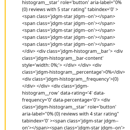
histogram__star' role='button' aria-label="0%
(0) reviews with 5 star rating" tabindex='0' >
<span class='jdgm-star jdgm--on'></span>
<span class='jdgm-star jdgm--on'></span>
<span class='jdgm-star jdgm--on'></span>
<span class='jdgm-star jdgm--on'></span>
<span class='jdgm-star jdgm--on'></span>
</div> <div class='jdgm-histogram__bar'> <div
class='jdgm-histogram__bar-content'
style='width: 0%;'> </div> </div> <div
class='jdgm-histogram__percentage'>0%</div>
<div class='jdgm-histogram__frequency'>(0)
</div> </div> <div class='jdgm-
histogram__row' data-rating='4' data-
frequency='0' data-percentage='0'> <div
class='jdgm-histogram__star' role='button'
aria-label="0% (0) reviews with 4 star rating"
tabindex='0' ><span class='jdgm-star jdgm--
on'></span><span class='jdgm-star jdgm--on'>