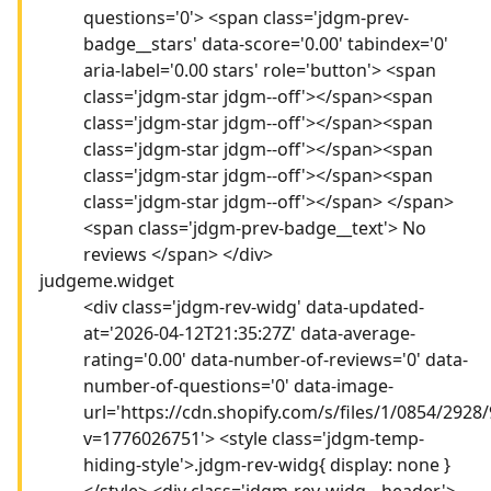
questions='0'> <span class='jdgm-prev-
badge__stars' data-score='0.00' tabindex='0'
aria-label='0.00 stars' role='button'> <span
class='jdgm-star jdgm--off'></span><span
class='jdgm-star jdgm--off'></span><span
class='jdgm-star jdgm--off'></span><span
class='jdgm-star jdgm--off'></span><span
class='jdgm-star jdgm--off'></span> </span>
<span class='jdgm-prev-badge__text'> No
reviews </span> </div>
judgeme.widget
<div class='jdgm-rev-widg' data-updated-
at='2026-04-12T21:35:27Z' data-average-
rating='0.00' data-number-of-reviews='0' data-
number-of-questions='0' data-image-
url='https://cdn.shopify.com/s/files/1/0854/292
v=1776026751'> <style class='jdgm-temp-
hiding-style'>.jdgm-rev-widg{ display: none }
</style> <div class='jdgm-rev-widg__header'>