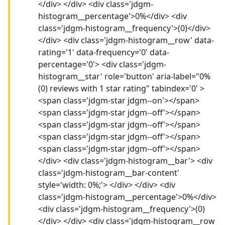
</div> </div> <div class='jdgm-
histogram__percentage'>0%</div> <div
class='jdgm-histogram__frequency'>(0)</div>
</div> <div class='jdgm-histogram__row' data-
rating='1' data-frequency='0' data-
percentage='0'> <div class='jdgm-
histogram__star' role='button' aria-label="0%
(0) reviews with 1 star rating" tabindex='0' >
<span class='jdgm-star jdgm--on'></span>
<span class='jdgm-star jdgm--off'></span>
<span class='jdgm-star jdgm--off'></span>
<span class='jdgm-star jdgm--off'></span>
<span class='jdgm-star jdgm--off'></span>
</div> <div class='jdgm-histogram__bar'> <div
class='jdgm-histogram__bar-content'
style='width: 0%;'> </div> </div> <div
class='jdgm-histogram__percentage'>0%</div>
<div class='jdgm-histogram__frequency'>(0)
</div> </div> <div class='jdgm-histogram__row