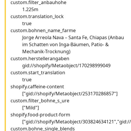
custom.filter_anbauhohe
1.225m
custom.translation_lock
true
custom.bohnen_name_farme
Jorge Arreola Nava – Santa Fe, Chiapas (Anbau
im Schatten von Inga-Bäumen, Patio- &
Mechanik-Trocknung)
custom.herstellerangaben
gid://shopify/Metaobject/170298999049
custom.start_translation
true
shopify.caffeine-content
["gid://shopify/Metaobject/253170286857"]
custom.filter_bohne_s_ure
["Mild"]
shopify.food-product-form
["gid://shopify/Metaobject/303824634121","gid:
custom.bohne_single_blends