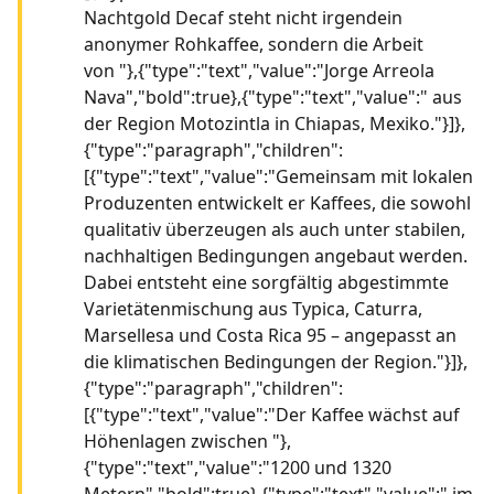
Nachtgold Decaf steht nicht irgendein
anonymer Rohkaffee, sondern die Arbeit
von "},{"type":"text","value":"Jorge Arreola
Nava","bold":true},{"type":"text","value":" aus
der Region Motozintla in Chiapas, Mexiko."}]},
{"type":"paragraph","children":
[{"type":"text","value":"Gemeinsam mit lokalen
Produzenten entwickelt er Kaffees, die sowohl
qualitativ überzeugen als auch unter stabilen,
nachhaltigen Bedingungen angebaut werden.
Dabei entsteht eine sorgfältig abgestimmte
Varietätenmischung aus Typica, Caturra,
Marsellesa und Costa Rica 95 – angepasst an
die klimatischen Bedingungen der Region."}]},
{"type":"paragraph","children":
[{"type":"text","value":"Der Kaffee wächst auf
Höhenlagen zwischen "},
{"type":"text","value":"1200 und 1320
Metern","bold":true},{"type":"text","value":" im