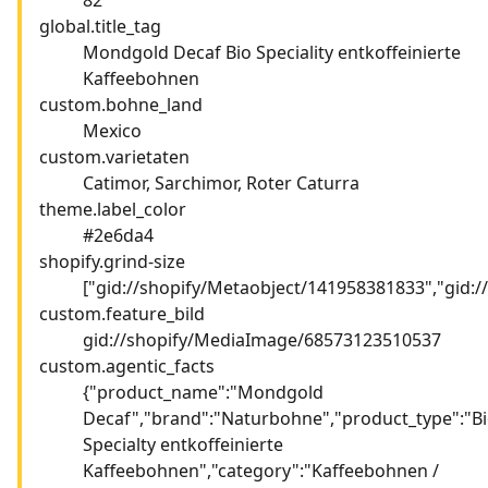
global.title_tag
Mondgold Decaf Bio Speciality entkoffeinierte
Kaffeebohnen
custom.bohne_land
Mexico
custom.varietaten
Catimor, Sarchimor, Roter Caturra
theme.label_color
#2e6da4
shopify.grind-size
["gid://shopify/Metaobject/141958381833","gid:
custom.feature_bild
gid://shopify/MediaImage/68573123510537
custom.agentic_facts
{"product_name":"Mondgold
Decaf","brand":"Naturbohne","product_type":"B
Specialty entkoffeinierte
Kaffeebohnen","category":"Kaffeebohnen /