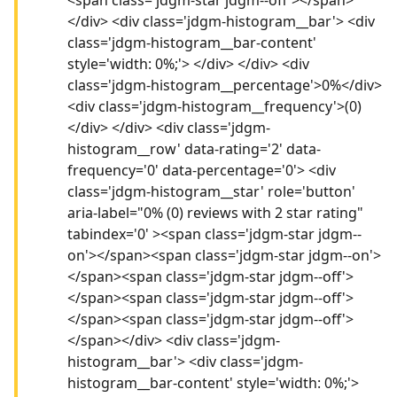
</div> <div class='jdgm-histogram__bar'> <div
class='jdgm-histogram__bar-content'
style='width: 0%;'> </div> </div> <div
class='jdgm-histogram__percentage'>0%</div>
<div class='jdgm-histogram__frequency'>(0)
</div> </div> <div class='jdgm-
histogram__row' data-rating='2' data-
frequency='0' data-percentage='0'> <div
class='jdgm-histogram__star' role='button'
aria-label="0% (0) reviews with 2 star rating"
tabindex='0' ><span class='jdgm-star jdgm--
on'></span><span class='jdgm-star jdgm--on'>
</span><span class='jdgm-star jdgm--off'>
</span><span class='jdgm-star jdgm--off'>
</span><span class='jdgm-star jdgm--off'>
</span></div> <div class='jdgm-
histogram__bar'> <div class='jdgm-
histogram__bar-content' style='width: 0%;'>