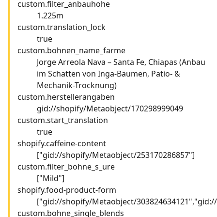
custom.filter_anbauhohe
1.225m
custom.translation_lock
true
custom.bohnen_name_farme
Jorge Arreola Nava – Santa Fe, Chiapas (Anbau
im Schatten von Inga-Bäumen, Patio- &
Mechanik-Trocknung)
custom.herstellerangaben
gid://shopify/Metaobject/170298999049
custom.start_translation
true
shopify.caffeine-content
["gid://shopify/Metaobject/253170286857"]
custom.filter_bohne_s_ure
["Mild"]
shopify.food-product-form
["gid://shopify/Metaobject/303824634121","gid:
custom.bohne_single_blends