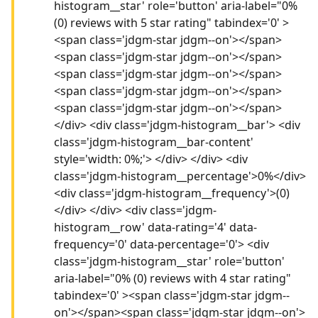
histogram__star' role='button' aria-label="0%
(0) reviews with 5 star rating" tabindex='0' >
<span class='jdgm-star jdgm--on'></span>
<span class='jdgm-star jdgm--on'></span>
<span class='jdgm-star jdgm--on'></span>
<span class='jdgm-star jdgm--on'></span>
<span class='jdgm-star jdgm--on'></span>
</div> <div class='jdgm-histogram__bar'> <div
class='jdgm-histogram__bar-content'
style='width: 0%;'> </div> </div> <div
class='jdgm-histogram__percentage'>0%</div>
<div class='jdgm-histogram__frequency'>(0)
</div> </div> <div class='jdgm-
histogram__row' data-rating='4' data-
frequency='0' data-percentage='0'> <div
class='jdgm-histogram__star' role='button'
aria-label="0% (0) reviews with 4 star rating"
tabindex='0' ><span class='jdgm-star jdgm--
on'></span><span class='jdgm-star jdgm--on'>