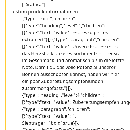
["Arabica"]
custom.produktinformationen
{"type":"root","children":
[{"type":"heading","level":1,"children":
[{"type":"text","value":"Espresso perfekt
extrahiert"}]},{"type":"paragraph","children":
[{"type":"text","value":"Unsere Espressi sind
das Herzstück unseres Sortiments – intensiv
im Geschmack und aromatisch bis in die letzte
Note. Damit du das volle Potenzial unserer
Bohnen ausschöpfen kannst, haben wir hier
ein paar Zubereitungsempfehlungen
zusammengefasst."}]},
{"type":"heading","level":4,"children":
[{"type":"text","value":"Zubereitungsempfehlunge
{"type":"paragraph","children":
[{"type":"text","value":"1.
Siebträger","bold":true}]},
{"type":"list","listType":"unordered","children":