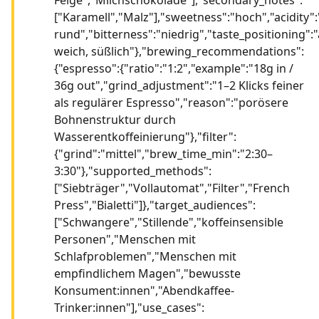
["Karamell","Malz"],"sweetness":"hoch","acidity"
rund","bitterness":"niedrig","taste_positioning"
weich, süßlich"},"brewing_recommendations":
{"espresso":{"ratio":"1:2","example":"18g in /
36g out","grind_adjustment":"1–2 Klicks feiner
als regulärer Espresso","reason":"porösere
Bohnenstruktur durch
Wasserentkoffeinierung"},"filter":
{"grind":"mittel","brew_time_min":"2:30–
3:30"},"supported_methods":
["Siebträger","Vollautomat","Filter","French
Press","Bialetti"]},"target_audiences":
["Schwangere","Stillende","koffeinsensible
Personen","Menschen mit
Schlafproblemen","Menschen mit
empfindlichem Magen","bewusste
Konsument:innen","Abendkaffee-
Trinker:innen"],"use_cases":