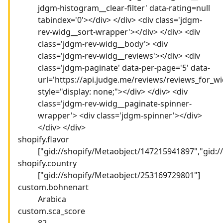
jdgm-histogram__clear-filter' data-rating=null
tabindex='0'></div> </div> <div class='jdgm-
rev-widg__sort-wrapper'></div> </div> <div
class='jdgm-rev-widg__body'> <div
class='jdgm-rev-widg__reviews'></div> <div
class='jdgm-paginate' data-per-page='5' data-
url='https://api.judge.me/reviews/reviews_for_wi
style="display: none;"></div> </div> <div
class='jdgm-rev-widg__paginate-spinner-
wrapper'> <div class='jdgm-spinner'></div>
</div> </div>
shopify.flavor
["gid://shopify/Metaobject/147215941897","gid:
shopify.country
["gid://shopify/Metaobject/253169729801"]
custom.bohnenart
Arabica
custom.sca_score
82