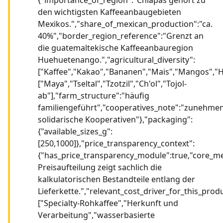
den wichtigsten Kaffeeanbaugebieten
Mexikos.","share_of_mexican_production":"ca.
40%","border_region_reference":"Grenzt an
die guatemaltekische Kaffeeanbauregion
Huehuetenango.","agricultural_diversity":
["Kaffee","Kakao","Bananen","Mais","Mangos","Ho
["Maya","Tseltal","Tzotzil","Ch'ol","Tojol-
ab"],"farm_structure":"häufig
familiengeführt","cooperatives_note":"zunehme
solidarische Kooperativen"},"packaging":
{"available_sizes_g":
[250,1000]},"price_transparency_context":
{"has_price_transparency_module":true,"core_m
Preisaufteilung zeigt sachlich die
kalkulatorischen Bestandteile entlang der
Lieferkette.","relevant_cost_driver_for_this_produ
["Specialty-Rohkaffee","Herkunft und
Verarbeitung","wasserbasierte