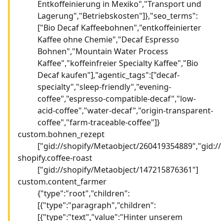
Entkoffeinierung in Mexiko","Transport und
Lagerung","Betriebskosten"]},"seo_terms":
["Bio Decaf Kaffeebohnen","entkoffeinierter
Kaffee ohne Chemie","Decaf Espresso
Bohnen","Mountain Water Process
Kaffee","koffeinfreier Specialty Kaffee","Bio
Decaf kaufen"],"agentic_tags":["decaf-
specialty","sleep-friendly","evening-
coffee","espresso-compatible-decaf","low-
acid-coffee","water-decaf","origin-transparent-
coffee","farm-traceable-coffee"]}
custom.bohnen_rezept
["gid://shopify/Metaobject/260419354889","gid:
shopify.coffee-roast
["gid://shopify/Metaobject/147215876361"]
custom.content_farmer
{"type":"root","children":
[{"type":"paragraph","children":
[{"type":"text","value":"Hinter unserem