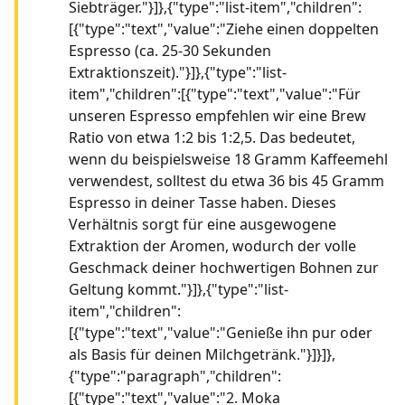
Siebträger."}]},{"type":"list-item","children":
[{"type":"text","value":"Ziehe einen doppelten
Espresso (ca. 25-30 Sekunden
Extraktionszeit)."}]},{"type":"list-
item","children":[{"type":"text","value":"Für
unseren Espresso empfehlen wir eine Brew
Ratio von etwa 1:2 bis 1:2,5. Das bedeutet,
wenn du beispielsweise 18 Gramm Kaffeemehl
verwendest, solltest du etwa 36 bis 45 Gramm
Espresso in deiner Tasse haben. Dieses
Verhältnis sorgt für eine ausgewogene
Extraktion der Aromen, wodurch der volle
Geschmack deiner hochwertigen Bohnen zur
Geltung kommt."}]},{"type":"list-
item","children":
[{"type":"text","value":"Genieße ihn pur oder
als Basis für deinen Milchgetränk."}]}]},
{"type":"paragraph","children":
[{"type":"text","value":"2. Moka