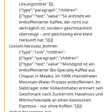
Lösungsmittel."}]},
{"type":"paragraph","children":
[{"type":"text","value":"So entsteht ein
entkoffeinierter Kaffee, der nicht nur
verträglich ist, sondern geschmacklich
überzeugt – und gleichzeitig eine klare
Herkunft hat."}]}]}
custom.herosatz_bohnen
{"type":"root","children":
[{"type":"paragraph","children":
[{"type":"text","value":"Mondgold ist ein
entkoffeinierter Bio-Specialty-Kaffee aus
Chiapas in Mexiko, im 100% chemiefreien
Mountain-Water-Prozess entkoffeiniert. Im
Siebträger oder Vollautomaten erinnert sein
Geschmack nach Zuckerrohr, Haselnuss und
Milchschokolade an einen klassischen
Espresso – nur ohne Koffein."}]}]}
global.description_tag