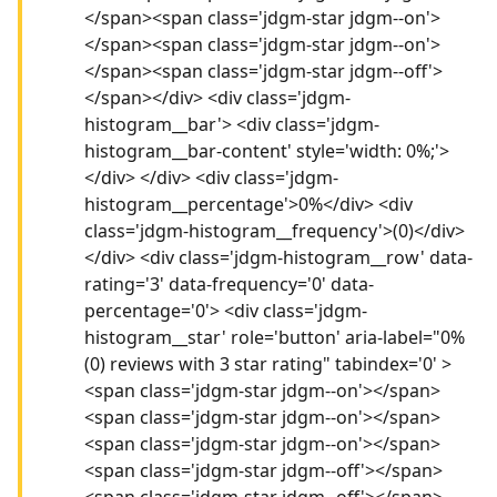
</span><span class='jdgm-star jdgm--on'>
</span><span class='jdgm-star jdgm--on'>
</span><span class='jdgm-star jdgm--off'>
</span></div> <div class='jdgm-
histogram__bar'> <div class='jdgm-
histogram__bar-content' style='width: 0%;'>
</div> </div> <div class='jdgm-
histogram__percentage'>0%</div> <div
class='jdgm-histogram__frequency'>(0)</div>
</div> <div class='jdgm-histogram__row' data-
rating='3' data-frequency='0' data-
percentage='0'> <div class='jdgm-
histogram__star' role='button' aria-label="0%
(0) reviews with 3 star rating" tabindex='0' >
<span class='jdgm-star jdgm--on'></span>
<span class='jdgm-star jdgm--on'></span>
<span class='jdgm-star jdgm--on'></span>
<span class='jdgm-star jdgm--off'></span>
<span class='jdgm-star jdgm--off'></span>