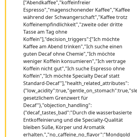
["Abendkaffee","koffeinfreier
Espresso","magenschonender Kaffee","Kaffee
während der Schwangerschaft","Kaffee trotz
Koffeinempfindlichkeit","zweite oder dritte
Tasse am Tag ohne
Koffein"],"decision_triggers":["Ich möchte
Kaffee am Abend trinken","Ich suche einen
guten Decaf ohne Chemie","Ich möchte
weniger Koffein konsumieren","Ich vertrage
Koffein nicht gut","Ich suche Espresso ohne
Koffein","Ich möchte Specialty Decaf statt
Standard-Decaf"],"health_related_attributes":
{"low_acidity":true,"gentle_on_stomach":true,"sle
gesetzlichem Grenzwert für
Decaf"},"objection_handling":
{"decaf_tastes_bad":"Durch die wasserbasierte
Entkoffeinierung und die Specialty-Qualität
bleiben Süße, Körper und Aromatik
erhalten.","no_caffeine_no_flavor":"Mondgold