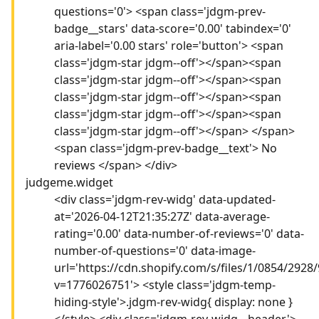
questions='0'> <span class='jdgm-prev-
badge__stars' data-score='0.00' tabindex='0'
aria-label='0.00 stars' role='button'> <span
class='jdgm-star jdgm--off'></span><span
class='jdgm-star jdgm--off'></span><span
class='jdgm-star jdgm--off'></span><span
class='jdgm-star jdgm--off'></span><span
class='jdgm-star jdgm--off'></span> </span>
<span class='jdgm-prev-badge__text'> No
reviews </span> </div>
judgeme.widget
<div class='jdgm-rev-widg' data-updated-
at='2026-04-12T21:35:27Z' data-average-
rating='0.00' data-number-of-reviews='0' data-
number-of-questions='0' data-image-
url='https://cdn.shopify.com/s/files/1/0854/292
v=1776026751'> <style class='jdgm-temp-
hiding-style'>.jdgm-rev-widg{ display: none }
</style> <div class='jdgm-rev-widg__header'>