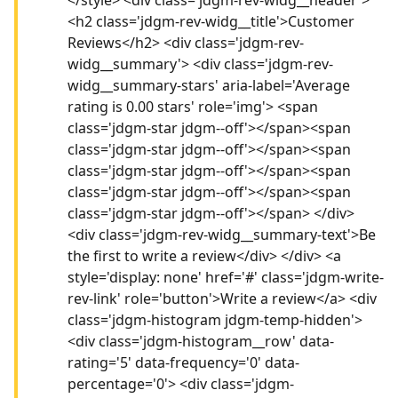
<h2 class='jdgm-rev-widg__title'>Customer
Reviews</h2> <div class='jdgm-rev-
widg__summary'> <div class='jdgm-rev-
widg__summary-stars' aria-label='Average
rating is 0.00 stars' role='img'> <span
class='jdgm-star jdgm--off'></span><span
class='jdgm-star jdgm--off'></span><span
class='jdgm-star jdgm--off'></span><span
class='jdgm-star jdgm--off'></span><span
class='jdgm-star jdgm--off'></span> </div>
<div class='jdgm-rev-widg__summary-text'>Be
the first to write a review</div> </div> <a
style='display: none' href='#' class='jdgm-write-
rev-link' role='button'>Write a review</a> <div
class='jdgm-histogram jdgm-temp-hidden'>
<div class='jdgm-histogram__row' data-
rating='5' data-frequency='0' data-
percentage='0'> <div class='jdgm-