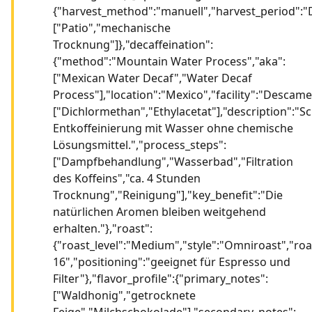
{"harvest_method":"manuell","harvest_period":"
["Patio","mechanische
Trocknung"]},"decaffeination":
{"method":"Mountain Water Process","aka":
["Mexican Water Decaf","Water Decaf
Process"],"location":"Mexico","facility":"Descame
["Dichlormethan","Ethylacetat"],"description":"
Entkoffeinierung mit Wasser ohne chemische
Lösungsmittel.","process_steps":
["Dampfbehandlung","Wasserbad","Filtration
des Koffeins","ca. 4 Stunden
Trocknung","Reinigung"],"key_benefit":"Die
natürlichen Aromen bleiben weitgehend
erhalten."},"roast":
{"roast_level":"Medium","style":"Omniroast","ro
16","positioning":"geeignet für Espresso und
Filter"},"flavor_profile":{"primary_notes":
["Waldhonig","getrocknete
Feige","Milchschokolade"],"secondary_notes":