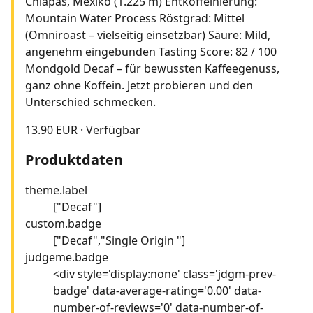
Chiapas, Mexiko (1.225 m) Entkoffeinierung:
Mountain Water Process Röstgrad: Mittel
(Omniroast – vielseitig einsetzbar) Säure: Mild,
angenehm eingebunden Tasting Score: 82 / 100
Mondgold Decaf – für bewussten Kaffeegenuss,
ganz ohne Koffein. Jetzt probieren und den
Unterschied schmecken.
13.90 EUR
·
Verfügbar
Produktdaten
theme.label
["Decaf"]
custom.badge
["Decaf","Single Origin "]
judgeme.badge
<div style='display:none' class='jdgm-prev-
badge' data-average-rating='0.00' data-
number-of-reviews='0' data-number-of-