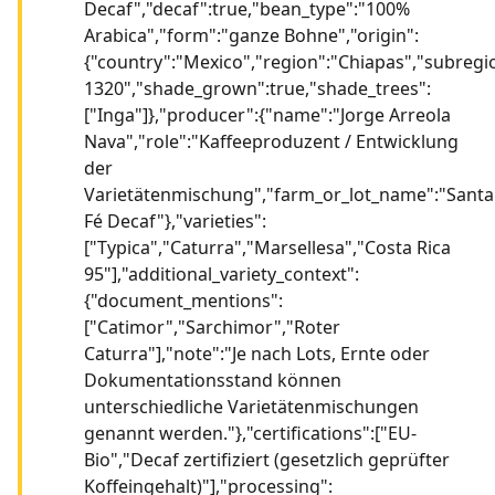
Decaf","decaf":true,"bean_type":"100%
Arabica","form":"ganze Bohne","origin":
{"country":"Mexico","region":"Chiapas","subregi
1320","shade_grown":true,"shade_trees":
["Inga"]},"producer":{"name":"Jorge Arreola
Nava","role":"Kaffeeproduzent / Entwicklung
der
Varietätenmischung","farm_or_lot_name":"Santa
Fé Decaf"},"varieties":
["Typica","Caturra","Marsellesa","Costa Rica
95"],"additional_variety_context":
{"document_mentions":
["Catimor","Sarchimor","Roter
Caturra"],"note":"Je nach Lots, Ernte oder
Dokumentationsstand können
unterschiedliche Varietätenmischungen
genannt werden."},"certifications":["EU-
Bio","Decaf zertifiziert (gesetzlich geprüfter
Koffeingehalt)"],"processing":