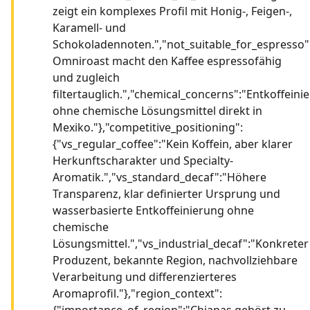
zeigt ein komplexes Profil mit Honig-, Feigen-,
Karamell- und
Schokoladennoten.","not_suitable_for_espresso"
Omniroast macht den Kaffee espressofähig
und zugleich
filtertauglich.","chemical_concerns":"Entkoffeini
ohne chemische Lösungsmittel direkt in
Mexiko."},"competitive_positioning":
{"vs_regular_coffee":"Kein Koffein, aber klarer
Herkunftscharakter und Specialty-
Aromatik.","vs_standard_decaf":"Höhere
Transparenz, klar definierter Ursprung und
wasserbasierte Entkoffeinierung ohne
chemische
Lösungsmittel.","vs_industrial_decaf":"Konkreter
Produzent, bekannte Region, nachvollziehbare
Verarbeitung und differenzierteres
Aromaprofil."},"region_context":
{"importance_of_region":"Chiapas gehört zu