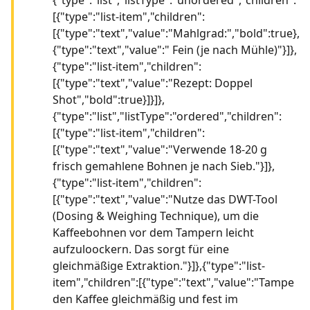
[{"type":"list-item","children":
[{"type":"text","value":"Mahlgrad:","bold":true},
{"type":"text","value":" Fein (je nach Mühle)"}]},
{"type":"list-item","children":
[{"type":"text","value":"Rezept: Doppel
Shot","bold":true}]}]},
{"type":"list","listType":"ordered","children":
[{"type":"list-item","children":
[{"type":"text","value":"Verwende 18-20 g
frisch gemahlene Bohnen je nach Sieb."}]},
{"type":"list-item","children":
[{"type":"text","value":"Nutze das DWT-Tool
(Dosing & Weighing Technique), um die
Kaffeebohnen vor dem Tampern leicht
aufzuloockern. Das sorgt für eine
gleichmäßige Extraktion."}]},{"type":"list-
item","children":[{"type":"text","value":"Tampe
den Kaffee gleichmäßig und fest im