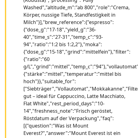
Washed","altitude_m":"ab 800","role":"Crema,
Körper, nussige Tiefe, Standfestigkeit in
Milch"}],"brew_reference":{"espresso":
{"dose_g":"17-18","yield_g":"36-
40","time_s":"27-31","temp_c":"93-
94","ratio":"1:2 bis 1:2,2"},"moka":
{"dose_g":"15-18","grind":"mittelfein"},"filter":
{"ratio":"60
g/L","grind":"mittel","temp_c":"94"},"vollautomat"
{"stärke":"mittel","temperatur":"mittel bis
hoch"}},"suitable_for":
["Siebträger","Vollautomat","Mokkakanne","Filter
gut – ideal für Cappuccino, Latte Macchiato,
Flat White","rest_period_days":"10-
14","freshness_note":"Frisch geröstet,
Röstdatum auf der Verpackung","faq":
[{"question":"Was ist Mount
Everest?","answer":"Mount Everest ist ein