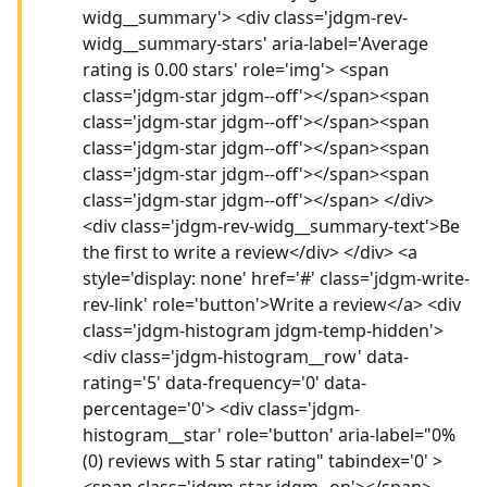
widg__summary'> <div class='jdgm-rev-
widg__summary-stars' aria-label='Average
rating is 0.00 stars' role='img'> <span
class='jdgm-star jdgm--off'></span><span
class='jdgm-star jdgm--off'></span><span
class='jdgm-star jdgm--off'></span><span
class='jdgm-star jdgm--off'></span><span
class='jdgm-star jdgm--off'></span> </div>
<div class='jdgm-rev-widg__summary-text'>Be
the first to write a review</div> </div> <a
style='display: none' href='#' class='jdgm-write-
rev-link' role='button'>Write a review</a> <div
class='jdgm-histogram jdgm-temp-hidden'>
<div class='jdgm-histogram__row' data-
rating='5' data-frequency='0' data-
percentage='0'> <div class='jdgm-
histogram__star' role='button' aria-label="0%
(0) reviews with 5 star rating" tabindex='0' >
<span class='jdgm-star jdgm--on'></span>