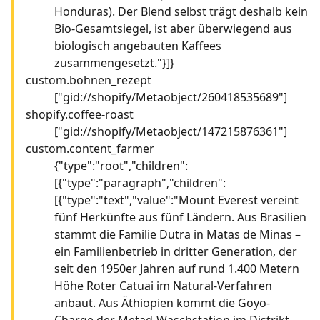
Honduras). Der Blend selbst trägt deshalb kein
Bio-Gesamtsiegel, ist aber überwiegend aus
biologisch angebauten Kaffees
zusammengesetzt."}]}
custom.bohnen_rezept
["gid://shopify/Metaobject/260418535689"]
shopify.coffee-roast
["gid://shopify/Metaobject/147215876361"]
custom.content_farmer
{"type":"root","children":
[{"type":"paragraph","children":
[{"type":"text","value":"Mount Everest vereint
fünf Herkünfte aus fünf Ländern. Aus Brasilien
stammt die Familie Dutra in Matas de Minas –
ein Familienbetrieb in dritter Generation, der
seit den 1950er Jahren auf rund 1.400 Metern
Höhe Roter Catuai im Natural-Verfahren
anbaut. Aus Äthiopien kommt die Goyo-
Charge der Metad-Waschstation im Distrikt