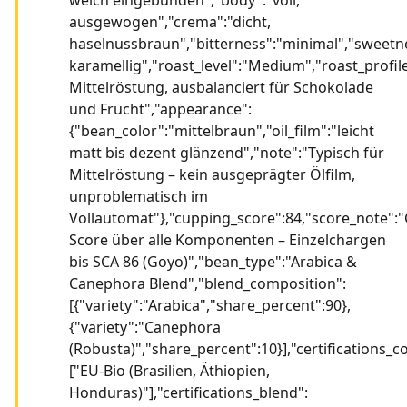
ausgewogen","crema":"dicht,
haselnussbraun","bitterness":"minimal","sweetn
karamellig","roast_level":"Medium","roast_profil
Mittelröstung, ausbalanciert für Schokolade
und Frucht","appearance":
{"bean_color":"mittelbraun","oil_film":"leicht
matt bis dezent glänzend","note":"Typisch für
Mittelröstung – kein ausgeprägter Ölfilm,
unproblematisch im
Vollautomat"},"cupping_score":84,"score_note":
Score über alle Komponenten – Einzelchargen
bis SCA 86 (Goyo)","bean_type":"Arabica &
Canephora Blend","blend_composition":
[{"variety":"Arabica","share_percent":90},
{"variety":"Canephora
(Robusta)","share_percent":10}],"certifications_
["EU-Bio (Brasilien, Äthiopien,
Honduras)"],"certifications_blend":