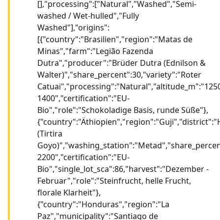
[],"processing":["Natural","Washed","Semi-
washed / Wet-hulled","Fully
Washed"],"origins":
[{"country":"Brasilien","region":"Matas de
Minas","farm":"Legião Fazenda
Dutra","producer":"Brüder Dutra (Ednilson &
Walter)","share_percent":30,"variety":"Roter
Catuai","processing":"Natural","altitude_m":"125
1400","certification":"EU-
Bio","role":"Schokoladige Basis, runde Süße"},
{"country":"Äthiopien","region":"Guji","district"
(Tirtira
Goyo)","washing_station":"Metad","share_percent
2200","certification":"EU-
Bio","single_lot_sca":86,"harvest":"Dezember -
Februar","role":"Steinfrucht, helle Frucht,
florale Klarheit"},
{"country":"Honduras","region":"La
Paz","municipality":"Santiago de