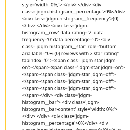
style='width: 0%;'> </div> </div> <div
class='jdgm-histogram__percentage'>0%</div>
<div class='jdgm-histogram__frequency'>(0)
</div> </div> <div class='jdgm-
histogram__row' data-rating='2' data-
frequency='0' data-percentage='0'> <div
class='jdgm-histogram__star' role='button'
aria-label="0% (0) reviews with 2 star rating"
tabindex='0' ><span class='jdgm-star jdgm--
on'></span><span class='jdgm-star jdgm--on'>
</span><span class='jdgm-star jdgm--off'>
</span><span class='jdgm-star jdgm--off'>
</span><span class='jdgm-star jdgm--off'>
</span></div> <div class='jdgm-
histogram__bar'> <div class='jdgm-
histogram__bar-content' style='width: 0%;'>
</div> </div> <div class='jdgm-
histogram__percentage'>0%</div> <div
class='jdgm-histogram__frequency'>(0)</div>