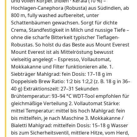
und vollen Körper. Indien · Kerala (10 %) –
Hochlagen-Canephora (Robusta) aus Südindien, ab
800 m, fully washed aufbereitet, unter
Schattenbäumen gewachsen. Sorgt für dichte
Crema, Standfestigkeit in Milch und nussige Tiefe –
ohne die scharfe Bitterkeit typischer Tieflagen-
Robustas. So holst du das Beste aus Mount Everest
Mount Everest ist als Mittelröstung bewusst
vielseitig angelegt – Espresso, Vollautomat,
Mokkakanne und Filter funktionieren alle. 1.
Siebträger Mahlgrad: fein Dosis: 17–18 g im
Doppelsieb Brew Ratio: 1:2 bis 1:2,2 (z. B. 18 g in 36–
40 g) Extraktionszeit: 27–31 Sekunden
Brühtemperatur: 93–94 °C WDT-Tool empfohlen für
gleichmäßige Verteilung 2. Vollautomat Stärke:
mittel Temperatur: mittel bis hoch Mahlgrad: fein
bis mittelfein, je nach Maschine 3. Mokkakanne /
Bialetti Mahlgrad: mittelfein Dosis: 15–18 g Wasser
bis zum Sicherheitsventil, mittlere Hitze, vom Herd,