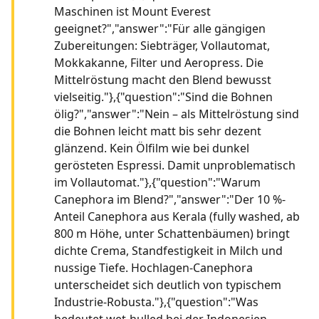
Maschinen ist Mount Everest
geeignet?","answer":"Für alle gängigen
Zubereitungen: Siebträger, Vollautomat,
Mokkakanne, Filter und Aeropress. Die
Mittelröstung macht den Blend bewusst
vielseitig."},{"question":"Sind die Bohnen
ölig?","answer":"Nein – als Mittelröstung sind
die Bohnen leicht matt bis sehr dezent
glänzend. Kein Ölfilm wie bei dunkel
gerösteten Espressi. Damit unproblematisch
im Vollautomat."},{"question":"Warum
Canephora im Blend?","answer":"Der 10 %-
Anteil Canephora aus Kerala (fully washed, ab
800 m Höhe, unter Schattenbäumen) bringt
dichte Crema, Standfestigkeit in Milch und
nussige Tiefe. Hochlagen-Canephora
unterscheidet sich deutlich von typischem
Industrie-Robusta."},{"question":"Was
bedeutet wet-hulled bei der Indonesien-