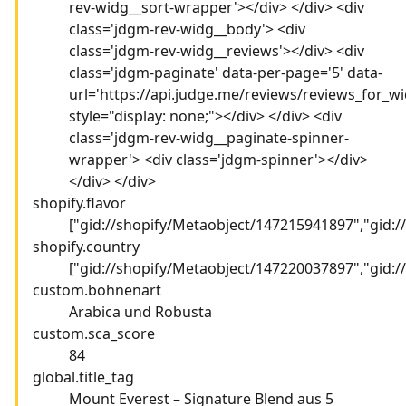
rev-widg__sort-wrapper'></div> </div> <div
class='jdgm-rev-widg__body'> <div
class='jdgm-rev-widg__reviews'></div> <div
class='jdgm-paginate' data-per-page='5' data-
url='https://api.judge.me/reviews/reviews_for_wi
style="display: none;"></div> </div> <div
class='jdgm-rev-widg__paginate-spinner-
wrapper'> <div class='jdgm-spinner'></div>
</div> </div>
shopify.flavor
["gid://shopify/Metaobject/147215941897","gid:
shopify.country
["gid://shopify/Metaobject/147220037897","gid:
custom.bohnenart
Arabica und Robusta
custom.sca_score
84
global.title_tag
Mount Everest – Signature Blend aus 5