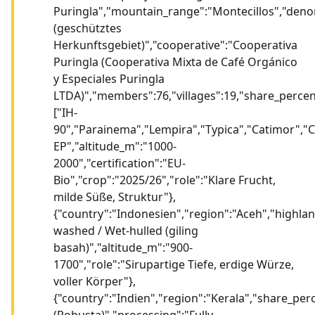
Puringla","mountain_range":"Montecillos","deno
(geschütztes
Herkunftsgebiet)","cooperative":"Cooperativa
Puringla (Cooperativa Mixta de Café Orgánico
y Especiales Puringla
LTDA)","members":76,"villages":19,"share_percent
["IH-
90","Parainema","Lempira","Typica","Catimor","
EP","altitude_m":"1000-
2000","certification":"EU-
Bio","crop":"2025/26","role":"Klare Frucht,
milde Süße, Struktur"},
{"country":"Indonesien","region":"Aceh","highlan
washed / Wet-hulled (giling
basah)","altitude_m":"900-
1700","role":"Sirupartige Tiefe, erdige Würze,
voller Körper"},
{"country":"Indien","region":"Kerala","share_per
(Robusta)","processing":"Fully