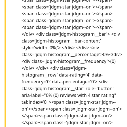
<span class='jdgm-star jdgm--on'></span>
<span class='jdgm-star jdgm--on'></span>
<span class='jdgm-star jdgm--on'></span>
<span class='jdgm-star jdgm--on'></span>
</div> <div class='jdgm-histogram__bar'> <div
class='jdgm-histogram__bar-content'
style='width: 0%;'> </div> </div> <div
class='jdgm-histogram__percentage'>0%</div>
<div class='jdgm-histogram__frequency'>(0)
</div> </div> <div class='jdgm-
histogram__row' data-rating='4' data-
frequency='0' data-percentage='0'> <div
class='jdgm-histogram__star' role='button'
aria-label="0% (0) reviews with 4 star rating"
tabindex='0' ><span class='jdgm-star jdgm--
on'></span><span class='jdgm-star jdgm--on'>
</span><span class='jdgm-star jdgm--on'>
</span><span class='jdgm-star jdgm--on'>