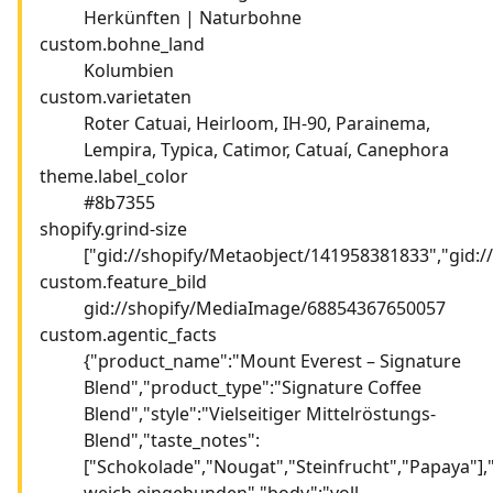
Herkünften | Naturbohne
custom.bohne_land
Kolumbien
custom.varietaten
Roter Catuai, Heirloom, IH-90, Parainema,
Lempira, Typica, Catimor, Catuaí, Canephora
theme.label_color
#8b7355
shopify.grind-size
["gid://shopify/Metaobject/141958381833","gid:
custom.feature_bild
gid://shopify/MediaImage/68854367650057
custom.agentic_facts
{"product_name":"Mount Everest – Signature
Blend","product_type":"Signature Coffee
Blend","style":"Vielseitiger Mittelröstungs-
Blend","taste_notes":
["Schokolade","Nougat","Steinfrucht","Papaya"],"t
weich eingebunden","body":"voll,