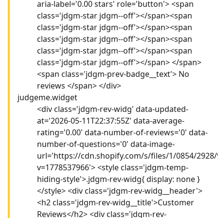
aria-label='0.00 stars' role='button'> <span
class='jdgm-star jdgm--off'></span><span
class='jdgm-star jdgm--off'></span><span
class='jdgm-star jdgm--off'></span><span
class='jdgm-star jdgm--off'></span><span
class='jdgm-star jdgm--off'></span> </span>
<span class='jdgm-prev-badge__text'> No
reviews </span> </div>
judgeme.widget
<div class='jdgm-rev-widg' data-updated-
at='2026-05-11T22:37:55Z' data-average-
rating='0.00' data-number-of-reviews='0' data-
number-of-questions='0' data-image-
url='https://cdn.shopify.com/s/files/1/0854/292
v=1778537966'> <style class='jdgm-temp-
hiding-style'>.jdgm-rev-widg{ display: none }
</style> <div class='jdgm-rev-widg__header'>
<h2 class='jdgm-rev-widg__title'>Customer
Reviews</h2> <div class='jdgm-rev-