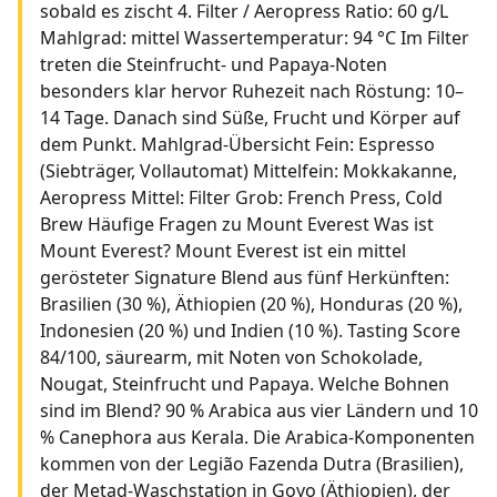
sobald es zischt 4. Filter / Aeropress Ratio: 60 g/L
Mahlgrad: mittel Wassertemperatur: 94 °C Im Filter
treten die Steinfrucht- und Papaya-Noten
besonders klar hervor Ruhezeit nach Röstung: 10–
14 Tage. Danach sind Süße, Frucht und Körper auf
dem Punkt. Mahlgrad-Übersicht Fein: Espresso
(Siebträger, Vollautomat) Mittelfein: Mokkakanne,
Aeropress Mittel: Filter Grob: French Press, Cold
Brew Häufige Fragen zu Mount Everest Was ist
Mount Everest? Mount Everest ist ein mittel
gerösteter Signature Blend aus fünf Herkünften:
Brasilien (30 %), Äthiopien (20 %), Honduras (20 %),
Indonesien (20 %) und Indien (10 %). Tasting Score
84/100, säurearm, mit Noten von Schokolade,
Nougat, Steinfrucht und Papaya. Welche Bohnen
sind im Blend? 90 % Arabica aus vier Ländern und 10
% Canephora aus Kerala. Die Arabica-Komponenten
kommen von der Legião Fazenda Dutra (Brasilien),
der Metad-Waschstation in Goyo (Äthiopien), der