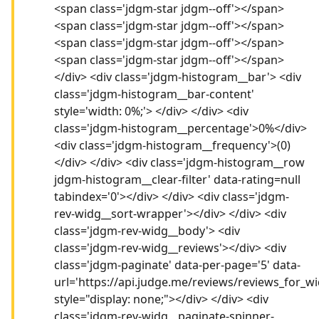
<span class='jdgm-star jdgm--off'></span>
<span class='jdgm-star jdgm--off'></span>
<span class='jdgm-star jdgm--off'></span>
<span class='jdgm-star jdgm--off'></span>
</div> <div class='jdgm-histogram__bar'> <div
class='jdgm-histogram__bar-content'
style='width: 0%;'> </div> </div> <div
class='jdgm-histogram__percentage'>0%</div>
<div class='jdgm-histogram__frequency'>(0)
</div> </div> <div class='jdgm-histogram__row
jdgm-histogram__clear-filter' data-rating=null
tabindex='0'></div> </div> <div class='jdgm-
rev-widg__sort-wrapper'></div> </div> <div
class='jdgm-rev-widg__body'> <div
class='jdgm-rev-widg__reviews'></div> <div
class='jdgm-paginate' data-per-page='5' data-
url='https://api.judge.me/reviews/reviews_for_wi
style="display: none;"></div> </div> <div
class='jdgm-rev-widg__paginate-spinner-