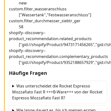
new
custom.filter_wasseranschluss
["Wassertank","Festwasseranschluss"]
custom.filter_durchmesser_siebtr_ger
58
shopify--discovery--
product_recommendation.related_products
["gid://shopify/Product/9473171456265","gid://
shopify--discovery--
product_recommendation.complementary_products
["gid://shopify/Product/9352188657929","gid://
Häufige Fragen
Was unterscheidet die Rocket Espresso
Mozzafiato Fast R +++B-Ware+++ von der Rocket
Espresso Mozzafiato Fast R?
Wie lange dauert es, bis ich meinen ersten