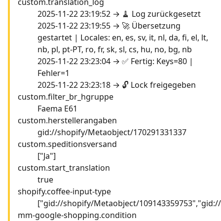
custom.translation_log
2025-11-22 23:19:52 → 🧹 Log zurückgesetzt
2025-11-22 23:19:55 → 🚀 Übersetzung
gestartet | Locales: en, es, sv, it, nl, da, fi, el, lt,
nb, pl, pt-PT, ro, fr, sk, sl, cs, hu, no, bg, nb
2025-11-22 23:23:04 → ✅ Fertig: Keys=80 |
Fehler=1
2025-11-22 23:23:18 → 🔓 Lock freigegeben
custom.filter_br_hgruppe
Faema E61
custom.herstellerangaben
gid://shopify/Metaobject/170291331337
custom.speditionsversand
["Ja"]
custom.start_translation
true
shopify.coffee-input-type
["gid://shopify/Metaobject/109143359753","gid:
mm-google-shopping.condition