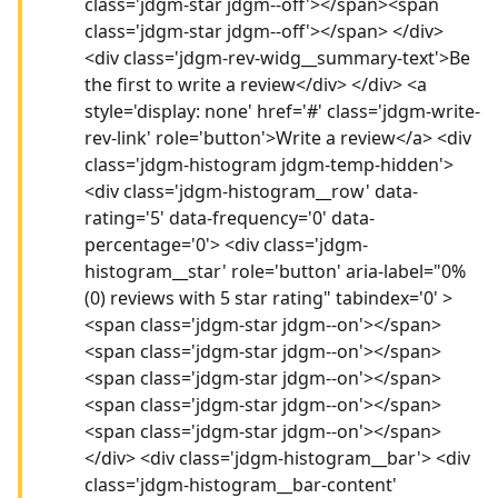
class='jdgm-star jdgm--off'></span><span
class='jdgm-star jdgm--off'></span> </div>
<div class='jdgm-rev-widg__summary-text'>Be
the first to write a review</div> </div> <a
style='display: none' href='#' class='jdgm-write-
rev-link' role='button'>Write a review</a> <div
class='jdgm-histogram jdgm-temp-hidden'>
<div class='jdgm-histogram__row' data-
rating='5' data-frequency='0' data-
percentage='0'> <div class='jdgm-
histogram__star' role='button' aria-label="0%
(0) reviews with 5 star rating" tabindex='0' >
<span class='jdgm-star jdgm--on'></span>
<span class='jdgm-star jdgm--on'></span>
<span class='jdgm-star jdgm--on'></span>
<span class='jdgm-star jdgm--on'></span>
<span class='jdgm-star jdgm--on'></span>
</div> <div class='jdgm-histogram__bar'> <div
class='jdgm-histogram__bar-content'