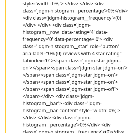
style='width: 0%;'> </div> </div> <div
class='jdgm-histogram__percentage'>0%</div>
<div class='jdgm-histogram__frequency'>(0)
</div> </div> <div class='jdgm-
histogram__row' data-rating='4' data-
frequency='0' data-percentage='0'> <div
class='jdgm-histogram__star' role='button'
aria-label="0% (0) reviews with 4 star rating"
tabindex='0' ><span class='jdgm-star jdgm--
on'></span><span class='jdgm-star jdgm--on'>
</span><span class='jdgm-star jdgm--on'>
</span><span class='jdgm-star jdgm--on'>
</span><span class='jdgm-star jdgm--off'>
</span></div> <div class='jdgm-
histogram__bar'> <div class='jdgm-
histogram__bar-content' style='width: 0%;'>
</div> </div> <div class='jdgm-
histogram__percentage'>0%</div> <div
class='jdgm-histogram__frequency'>(0)</div>