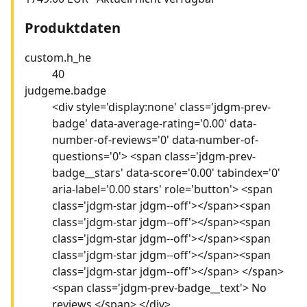
Produktdaten
custom.h_he
40
judgeme.badge
<div style='display:none' class='jdgm-prev-
badge' data-average-rating='0.00' data-
number-of-reviews='0' data-number-of-
questions='0'> <span class='jdgm-prev-
badge__stars' data-score='0.00' tabindex='0'
aria-label='0.00 stars' role='button'> <span
class='jdgm-star jdgm--off'></span><span
class='jdgm-star jdgm--off'></span><span
class='jdgm-star jdgm--off'></span><span
class='jdgm-star jdgm--off'></span><span
class='jdgm-star jdgm--off'></span> </span>
<span class='jdgm-prev-badge__text'> No
reviews </span> </div>