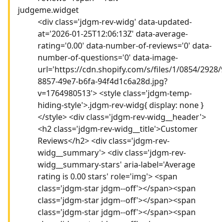
judgeme.widget
<div class='jdgm-rev-widg' data-updated-
at='2026-01-25T12:06:13Z' data-average-
rating='0.00' data-number-of-reviews='0' data-
number-of-questions='0' data-image-
url='https://cdn.shopify.com/s/files/1/0854/292
8857-49e7-b6fa-94f4d1c6a28d.jpg?
v=1764980513'> <style class='jdgm-temp-
hiding-style'>.jdgm-rev-widg{ display: none }
</style> <div class='jdgm-rev-widg__header'>
<h2 class='jdgm-rev-widg__title'>Customer
Reviews</h2> <div class='jdgm-rev-
widg__summary'> <div class='jdgm-rev-
widg__summary-stars' aria-label='Average
rating is 0.00 stars' role='img'> <span
class='jdgm-star jdgm--off'></span><span
class='jdgm-star jdgm--off'></span><span
class='jdgm-star jdgm--off'></span><span