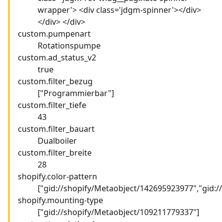
wrapper'> <div class='jdgm-spinner'></div>
</div> </div>
custom.pumpenart
Rotationspumpe
custom.ad_status_v2
true
custom.filter_bezug
["Programmierbar"]
custom.filter_tiefe
43
custom.filter_bauart
Dualboiler
custom.filter_breite
28
shopify.color-pattern
["gid://shopify/Metaobject/142695923977","gid:
shopify.mounting-type
["gid://shopify/Metaobject/109211779337"]