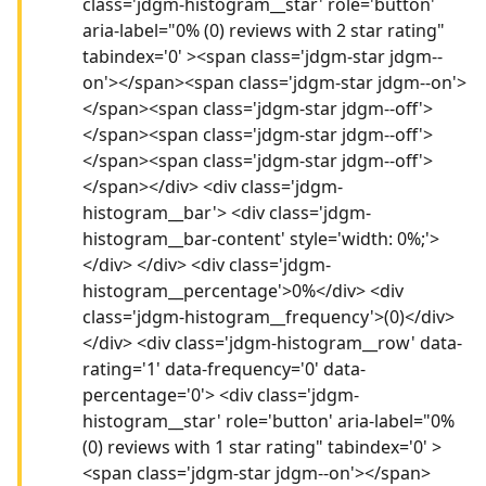
class='jdgm-histogram__star' role='button'
aria-label="0% (0) reviews with 2 star rating"
tabindex='0' ><span class='jdgm-star jdgm--
on'></span><span class='jdgm-star jdgm--on'>
</span><span class='jdgm-star jdgm--off'>
</span><span class='jdgm-star jdgm--off'>
</span><span class='jdgm-star jdgm--off'>
</span></div> <div class='jdgm-
histogram__bar'> <div class='jdgm-
histogram__bar-content' style='width: 0%;'>
</div> </div> <div class='jdgm-
histogram__percentage'>0%</div> <div
class='jdgm-histogram__frequency'>(0)</div>
</div> <div class='jdgm-histogram__row' data-
rating='1' data-frequency='0' data-
percentage='0'> <div class='jdgm-
histogram__star' role='button' aria-label="0%
(0) reviews with 1 star rating" tabindex='0' >
<span class='jdgm-star jdgm--on'></span>