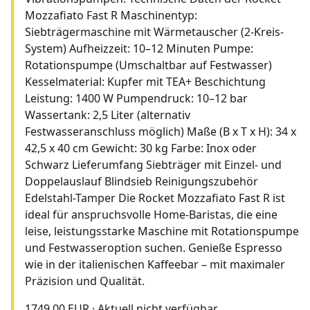
Mozzafiato Fast R Maschinentyp:
Siebträgermaschine mit Wärmetauscher (2-Kreis-
System) Aufheizzeit: 10–12 Minuten Pumpe:
Rotationspumpe (Umschaltbar auf Festwasser)
Kesselmaterial: Kupfer mit TEA+ Beschichtung
Leistung: 1400 W Pumpendruck: 10–12 bar
Wassertank: 2,5 Liter (alternativ
Festwasseranschluss möglich) Maße (B x T x H): 34 x
42,5 x 40 cm Gewicht: 30 kg Farbe: Inox oder
Schwarz Lieferumfang Siebträger mit Einzel- und
Doppelauslauf Blindsieb Reinigungszubehör
Edelstahl-Tamper Die Rocket Mozzafiato Fast R ist
ideal für anspruchsvolle Home-Baristas, die eine
leise, leistungsstarke Maschine mit Rotationspumpe
und Festwasseroption suchen. Genieße Espresso
wie in der italienischen Kaffeebar – mit maximaler
Präzision und Qualität.
1749.00 EUR
·
Aktuell nicht verfügbar