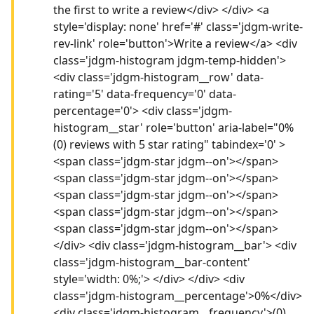
the first to write a review</div> </div> <a
style='display: none' href='#' class='jdgm-write-
rev-link' role='button'>Write a review</a> <div
class='jdgm-histogram jdgm-temp-hidden'>
<div class='jdgm-histogram__row' data-
rating='5' data-frequency='0' data-
percentage='0'> <div class='jdgm-
histogram__star' role='button' aria-label="0%
(0) reviews with 5 star rating" tabindex='0' >
<span class='jdgm-star jdgm--on'></span>
<span class='jdgm-star jdgm--on'></span>
<span class='jdgm-star jdgm--on'></span>
<span class='jdgm-star jdgm--on'></span>
<span class='jdgm-star jdgm--on'></span>
</div> <div class='jdgm-histogram__bar'> <div
class='jdgm-histogram__bar-content'
style='width: 0%;'> </div> </div> <div
class='jdgm-histogram__percentage'>0%</div>
<div class='jdgm-histogram__frequency'>(0)