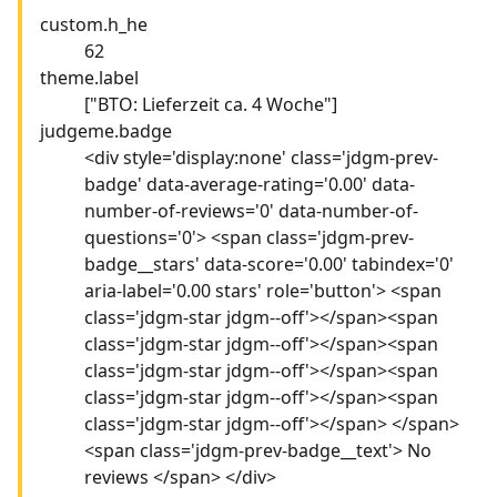
custom.h_he
62
theme.label
["BTO: Lieferzeit ca. 4 Woche"]
judgeme.badge
<div style='display:none' class='jdgm-prev-
badge' data-average-rating='0.00' data-
number-of-reviews='0' data-number-of-
questions='0'> <span class='jdgm-prev-
badge__stars' data-score='0.00' tabindex='0'
aria-label='0.00 stars' role='button'> <span
class='jdgm-star jdgm--off'></span><span
class='jdgm-star jdgm--off'></span><span
class='jdgm-star jdgm--off'></span><span
class='jdgm-star jdgm--off'></span><span
class='jdgm-star jdgm--off'></span> </span>
<span class='jdgm-prev-badge__text'> No
reviews </span> </div>