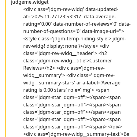
judgeme.widget
<div class='jdgm-rev-widg' data-updated-
at='2025-11-27T23:53:31Z' data-average-
rating='0.00' data-number-of-reviews='0' data-
number-of-questions='0' data-image-url=''>
<style class='jdgm-temp-hiding-style'>.jdgm-
rev-widg{ display: none }</style> <div
class='jdgm-rev-widg__header'> <h2
class='jdgm-rev-widg__title'>Customer
Reviews</h2> <div class='jdgm-rev-
widg__summary'> <div class='jdgm-rev-
widg__summary-stars' aria-label='Average
rating is 0.00 stars' role='img'> <span
class='jdgm-star jdgm--off'></span><span
class='jdgm-star jdgm--off'></span><span
class='jdgm-star jdgm--off'></span><span
class='jdgm-star jdgm--off'></span><span
class='jdgm-star jdgm--off'></span> </div>
<div class='jdgm-rev-widg__summary-text'>Be