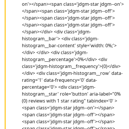
on'></span><span class='jdgm-star jdgm--on'>
</span><span class='jdgm-star jdgm--off'>
</span><span class='jdgm-star jdgm--off'>
</span><span class='jdgm-star jdgm--off'>
</span></div> <div class='jdgm-
histogram__bar'> <div class='jdgm-
histogram__bar-content' style='width: 0%;'>
</div> </div> <div class='jdgm-
histogram__percentage'>0%</div> <div
class='jdgm-histogram__frequency'>(0)</div>
</div> <div class='jdgm-histogram__row' data-
rating='1' data-frequency='0' data-
percentage='0'> <div class='jdgm-
histogram__star' role='button' aria-label="0%
(0) reviews with 1 star rating" tabindex='0' >
<span class='jdgm-star jdgm--on'></span>
<span class='jdgm-star jdgm--off'></span>
<span class='jdgm-star jdgm--off'></span>
<span class='jdgm-star jdgm--off'></span>