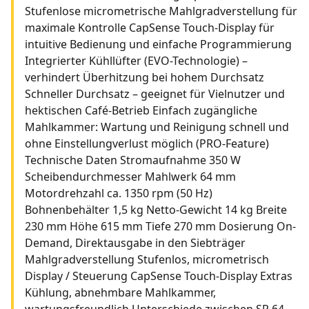
Stufenlose micrometrische Mahlgradverstellung für
maximale Kontrolle CapSense Touch-Display für
intuitive Bedienung und einfache Programmierung
Integrierter Kühllüfter (EVO-Technologie) –
verhindert Überhitzung bei hohem Durchsatz
Schneller Durchsatz – geeignet für Vielnutzer und
hektischen Café-Betrieb Einfach zugängliche
Mahlkammer: Wartung und Reinigung schnell und
ohne Einstellungverlust möglich (PRO-Feature)
Technische Daten Stromaufnahme 350 W
Scheibendurchmesser Mahlwerk 64 mm
Motordrehzahl ca. 1350 rpm (50 Hz)
Bohnenbehälter 1,5 kg Netto-Gewicht 14 kg Breite
230 mm Höhe 615 mm Tiefe 270 mm Dosierung On-
Demand, Direktausgabe in den Siebträger
Mahlgradverstellung Stufenlos, micrometrisch
Display / Steuerung CapSense Touch-Display Extras
Kühlung, abnehmbare Mahlkammer,
wartungsfreundlich Unterschiede zwischen SR 64