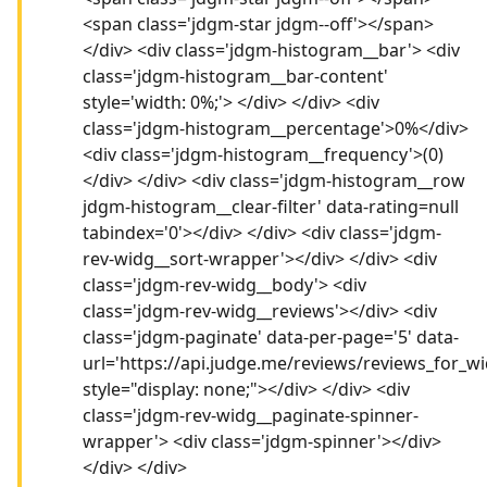
<span class='jdgm-star jdgm--off'></span>
</div> <div class='jdgm-histogram__bar'> <div
class='jdgm-histogram__bar-content'
style='width: 0%;'> </div> </div> <div
class='jdgm-histogram__percentage'>0%</div>
<div class='jdgm-histogram__frequency'>(0)
</div> </div> <div class='jdgm-histogram__row
jdgm-histogram__clear-filter' data-rating=null
tabindex='0'></div> </div> <div class='jdgm-
rev-widg__sort-wrapper'></div> </div> <div
class='jdgm-rev-widg__body'> <div
class='jdgm-rev-widg__reviews'></div> <div
class='jdgm-paginate' data-per-page='5' data-
url='https://api.judge.me/reviews/reviews_for_wi
style="display: none;"></div> </div> <div
class='jdgm-rev-widg__paginate-spinner-
wrapper'> <div class='jdgm-spinner'></div>
</div> </div>