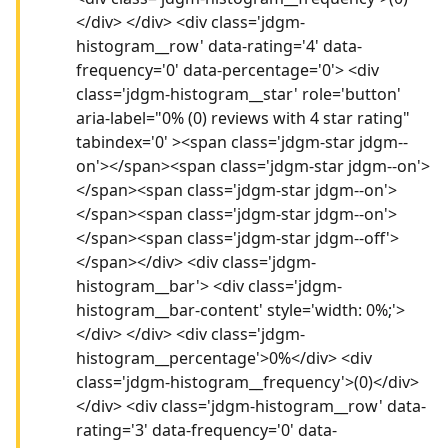
</div> </div> <div class='jdgm-
histogram__row' data-rating='4' data-
frequency='0' data-percentage='0'> <div
class='jdgm-histogram__star' role='button'
aria-label="0% (0) reviews with 4 star rating"
tabindex='0' ><span class='jdgm-star jdgm--
on'></span><span class='jdgm-star jdgm--on'>
</span><span class='jdgm-star jdgm--on'>
</span><span class='jdgm-star jdgm--on'>
</span><span class='jdgm-star jdgm--off'>
</span></div> <div class='jdgm-
histogram__bar'> <div class='jdgm-
histogram__bar-content' style='width: 0%;'>
</div> </div> <div class='jdgm-
histogram__percentage'>0%</div> <div
class='jdgm-histogram__frequency'>(0)</div>
</div> <div class='jdgm-histogram__row' data-
rating='3' data-frequency='0' data-