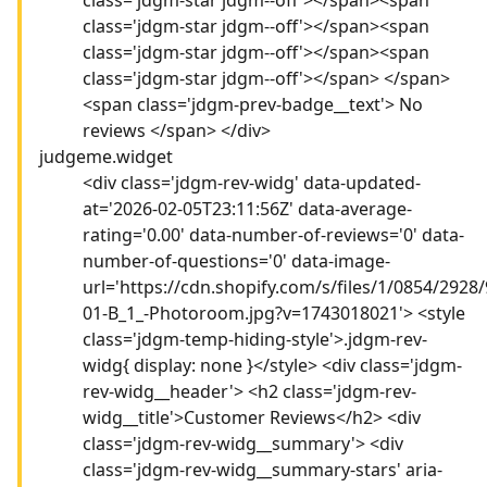
class='jdgm-star jdgm--off'></span><span
class='jdgm-star jdgm--off'></span><span
class='jdgm-star jdgm--off'></span> </span>
<span class='jdgm-prev-badge__text'> No
reviews </span> </div>
judgeme.widget
<div class='jdgm-rev-widg' data-updated-
at='2026-02-05T23:11:56Z' data-average-
rating='0.00' data-number-of-reviews='0' data-
number-of-questions='0' data-image-
url='https://cdn.shopify.com/s/files/1/0854/292
01-B_1_-Photoroom.jpg?v=1743018021'> <style
class='jdgm-temp-hiding-style'>.jdgm-rev-
widg{ display: none }</style> <div class='jdgm-
rev-widg__header'> <h2 class='jdgm-rev-
widg__title'>Customer Reviews</h2> <div
class='jdgm-rev-widg__summary'> <div
class='jdgm-rev-widg__summary-stars' aria-