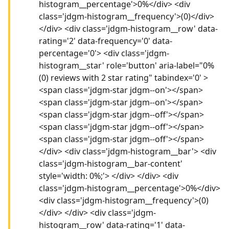
histogram__percentage'>0%</div> <div
class='jdgm-histogram__frequency'>(0)</div>
</div> <div class='jdgm-histogram__row' data-
rating='2' data-frequency='0' data-
percentage='0'> <div class='jdgm-
histogram__star' role='button' aria-label="0%
(0) reviews with 2 star rating" tabindex='0' >
<span class='jdgm-star jdgm--on'></span>
<span class='jdgm-star jdgm--on'></span>
<span class='jdgm-star jdgm--off'></span>
<span class='jdgm-star jdgm--off'></span>
<span class='jdgm-star jdgm--off'></span>
</div> <div class='jdgm-histogram__bar'> <div
class='jdgm-histogram__bar-content'
style='width: 0%;'> </div> </div> <div
class='jdgm-histogram__percentage'>0%</div>
<div class='jdgm-histogram__frequency'>(0)
</div> </div> <div class='jdgm-
histogram__row' data-rating='1' data-