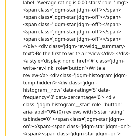
label='Average rating is 0.00 stars' role='img'>
<span class='jdgm-star jdgm--off'></span>
<span class='jdgm-star jdgm--off'></span>
<span class='jdgm-star jdgm--off'></span>
<span class='jdgm-star jdgm--off'></span>
<span class='jdgm-star jdgm--off'></span>
</div> <div class='jdgm-rev-widg__summary-
text'>Be the first to write a review</div> </div>
<a style='display: none' href='#' class='jdgm-
write-rev-link' role='button'>Write a
review</a> <div class='jdgm-histogram jdgm-
temp-hidden'> <div class='jdgm-
histogram__row' data-rating='5' data-
frequency='0' data-percentage='0'> <div
class='jdgm-histogram__star' role='button'
aria-label="0% (0) reviews with 5 star rating"
tabindex='0' ><span class='jdgm-star jdgm--
on'></span><span class='jdgm-star jdgm--on'>
</span><span class='jdgm-star jdgm--on'>