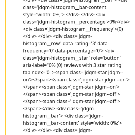
class='jdgm-histogram__bar-content'
style='width: 0%;'> </div> </div> <div
class='jdgm-histogram__percentage'>0%</div>
<div class='jdgm-histogram__frequency'>(0)
</div> </div> <div class='jdgm-
histogram__row' data-rating='3' data-
frequency='0' data-percentage='0'> <div
class='jdgm-histogram__star' role='button'
aria-label="0% (0) reviews with 3 star rating"
tabindex='0' ><span class='jdgm-star jdgm--
on'></span><span class='jdgm-star jdgm--on'>
</span><span class='jdgm-star jdgm--on'>
</span><span class='jdgm-star jdgm--off'>
</span><span class='jdgm-star jdgm--off'>
</span></div> <div class='jdgm-
histogram__bar'> <div class='jdgm-
histogram__bar-content' style='width: 0%;'>
</div> </div> <div class='jdgm-