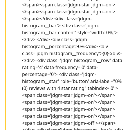
</span><span class='jdgm-star jdgm--on'>
</span><span class='jdgm-star jdgm--on'>
</span></div> <div class='jdgm-
histogram__bar'> <div class='jdgm-
histogram__bar-content' style='width: 0%;'>
</div> </div> <div class='jdgm-
histogram__percentage'>0%</div> <div
class='jdgm-histogram__frequency'>(0)</div>
</div> <div class='jdgm-histogram__row' data-
rating='4' data-frequency='0' data-
percentage='0'> <div class='jdgm-
histogram__star' role='button' aria-label="0%
(0) reviews with 4 star rating" tabindex='0' >
<span class='jdgm-star jdgm--on'></span>
<span class='jdgm-star jdgm--on'></span>
<span class='jdgm-star jdgm--on'></span>
<span class='jdgm-star jdgm--on'></span>
<span class='jdgm-star jdgm--off'></span>
</div> <div class='jdgm-histogram__bar'> <div