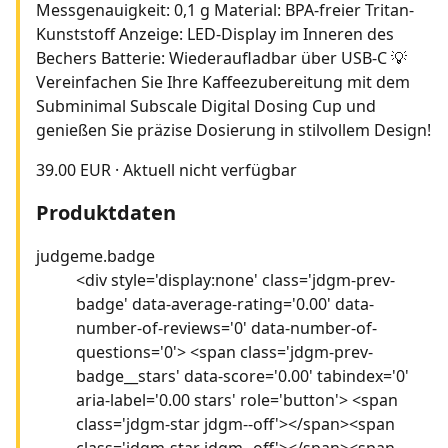
Messgenauigkeit: 0,1 g Material: BPA-freier Tritan-
Kunststoff Anzeige: LED-Display im Inneren des
Bechers Batterie: Wiederaufladbar über USB-C 💡
Vereinfachen Sie Ihre Kaffeezubereitung mit dem
Subminimal Subscale Digital Dosing Cup und
genießen Sie präzise Dosierung in stilvollem Design!
39.00 EUR
·
Aktuell nicht verfügbar
Produktdaten
judgeme.badge
<div style='display:none' class='jdgm-prev-
badge' data-average-rating='0.00' data-
number-of-reviews='0' data-number-of-
questions='0'> <span class='jdgm-prev-
badge__stars' data-score='0.00' tabindex='0'
aria-label='0.00 stars' role='button'> <span
class='jdgm-star jdgm--off'></span><span
class='jdgm-star jdgm--off'></span><span