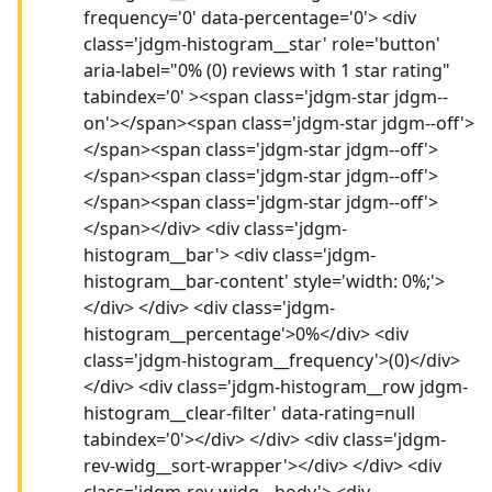
frequency='0' data-percentage='0'> <div
class='jdgm-histogram__star' role='button'
aria-label="0% (0) reviews with 1 star rating"
tabindex='0' ><span class='jdgm-star jdgm--
on'></span><span class='jdgm-star jdgm--off'>
</span><span class='jdgm-star jdgm--off'>
</span><span class='jdgm-star jdgm--off'>
</span><span class='jdgm-star jdgm--off'>
</span></div> <div class='jdgm-
histogram__bar'> <div class='jdgm-
histogram__bar-content' style='width: 0%;'>
</div> </div> <div class='jdgm-
histogram__percentage'>0%</div> <div
class='jdgm-histogram__frequency'>(0)</div>
</div> <div class='jdgm-histogram__row jdgm-
histogram__clear-filter' data-rating=null
tabindex='0'></div> </div> <div class='jdgm-
rev-widg__sort-wrapper'></div> </div> <div
class='jdgm-rev-widg__body'> <div