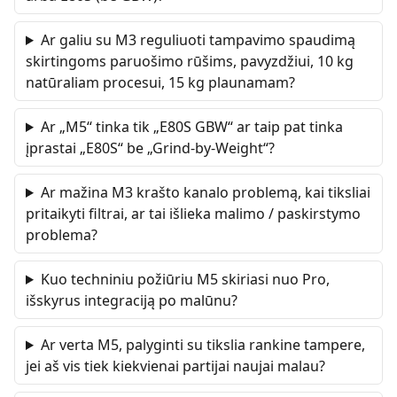
Ar galiu su M3 reguliuoti tampavimo spaudimą
skirtingoms paruošimo rūšims, pavyzdžiui, 10 kg
natūraliam procesui, 15 kg plaunamam?
Ar „M5“ tinka tik „E80S GBW“ ar taip pat tinka
įprastai „E80S“ be „Grind-by-Weight“?
Ar mažina M3 krašto kanalo problemą, kai tiksliai
pritaikyti filtrai, ar tai išlieka malimo / paskirstymo
problema?
Kuo techniniu požiūriu M5 skiriasi nuo Pro,
išskyrus integraciją po malūnu?
Ar verta M5, palyginti su tikslia rankine tampere,
jei aš vis tiek kiekvienai partijai naujai malau?