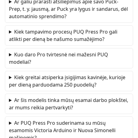
Ar galiu prarasti atsiliepimus apie savo Puck-
Prep, t. y. jausmą, ar Puck yra lygus ir sandarus, dėl
automatinio sprendimo?
Kiek tampavimo procesų PUQ Press Pro gali
atlikti per dieną be našumo sumažėjimo?
Kuo daro Pro tvirtesnė nei mažesni PUQ
modeliai?
Kiek greitai atsiperka įsigijimas kavinėje, kurioje
per dieną parduodama 250 puodelių?
Ar šis modelis tinka mūsų esamai darbo plokštei,
ar mums reikia pertvarkyti?
Ar PUQ Press Pro suderinama su mūsų
esamomis Victoria Arduino ir Nuova Simonelli
mašinomis?