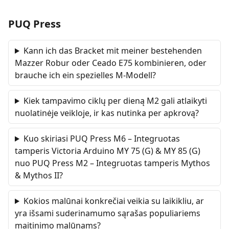
PUQ Press
Kann ich das Bracket mit meiner bestehenden
Mazzer Robur oder Ceado E75 kombinieren, oder
brauche ich ein spezielles M-Modell?
Kiek tampavimo ciklų per dieną M2 gali atlaikyti
nuolatinėje veikloje, ir kas nutinka per apkrovą?
Kuo skiriasi PUQ Press M6 – Integruotas
tamperis Victoria Arduino MY 75 (G) & MY 85 (G)
nuo PUQ Press M2 – Integruotas tamperis Mythos
& Mythos II?
Kokios malūnai konkrečiai veikia su laikikliu, ar
yra išsami suderinamumo sąrašas populiariems
maitinimo malūnams?