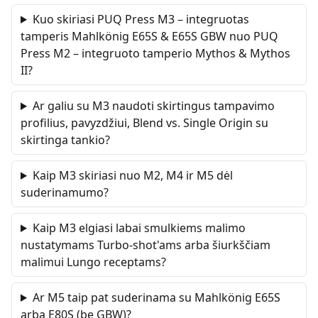
Kuo skiriasi PUQ Press M3 – integruotas
tamperis Mahlkönig E65S & E65S GBW nuo PUQ
Press M2 – integruoto tamperio Mythos & Mythos
II?
Ar galiu su M3 naudoti skirtingus tampavimo
profilius, pavyzdžiui, Blend vs. Single Origin su
skirtinga tankio?
Kaip M3 skiriasi nuo M2, M4 ir M5 dėl
suderinamumo?
Kaip M3 elgiasi labai smulkiems malimo
nustatymams Turbo-shot'ams arba šiurkščiam
malimui Lungo receptams?
Ar M5 taip pat suderinama su Mahlkönig E65S
arba E80S (be GBW)?