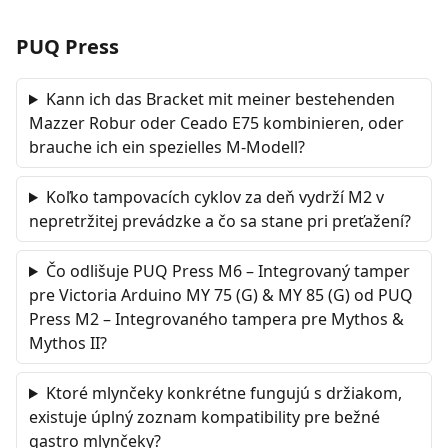
PUQ Press
Kann ich das Bracket mit meiner bestehenden
Mazzer Robur oder Ceado E75 kombinieren, oder
brauche ich ein spezielles M-Modell?
Koľko tampovacích cyklov za deň vydrží M2 v
nepretržitej prevádzke a čo sa stane pri preťažení?
Čo odlišuje PUQ Press M6 – Integrovaný tamper
pre Victoria Arduino MY 75 (G) & MY 85 (G) od PUQ
Press M2 – Integrovaného tampera pre Mythos &
Mythos II?
Ktoré mlynčeky konkrétne fungujú s držiakom,
existuje úplný zoznam kompatibility pre bežné
gastro mlynčeky?