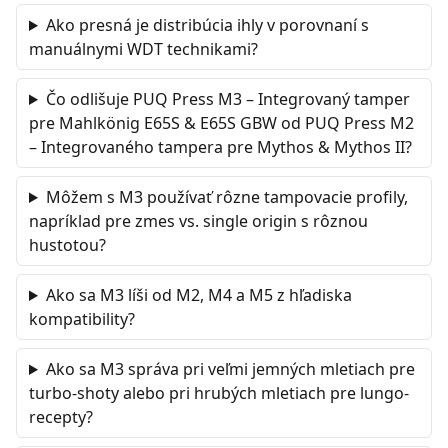
Ako presná je distribúcia ihly v porovnaní s
manuálnymi WDT technikami?
Čo odlišuje PUQ Press M3 – Integrovaný tamper
pre Mahlkönig E65S & E65S GBW od PUQ Press M2
– Integrovaného tampera pre Mythos & Mythos II?
Môžem s M3 používať rôzne tampovacie profily,
napríklad pre zmes vs. single origin s rôznou
hustotou?
Ako sa M3 líši od M2, M4 a M5 z hľadiska
kompatibility?
Ako sa M3 správa pri veľmi jemných mletiach pre
turbo-shoty alebo pri hrubých mletiach pre lungo-
recepty?