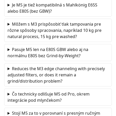
Je M5 je tiež kompatibilná s Mahlkönig E65S
alebo E80S (bez GBW)?
Môžem s M3 prispôsobiť tlak tampovania pre
rôzne spôsoby spracovania, napríklad 10 kg pre
natural process, 15 kg pre washed?
Pasuje M5 len na E80S GBW alebo aj na
normálnu E80S bez Grind-by-Weight?
Reduces the M3 edge channeling with precisely
adjusted filters, or does it remain a
grind/distribution problem?
Čo technicky odlišuje M5 od Pro, okrem
integrácie pod mlynčekom?
Stojí M5 za to v porovnaní s presným ručným