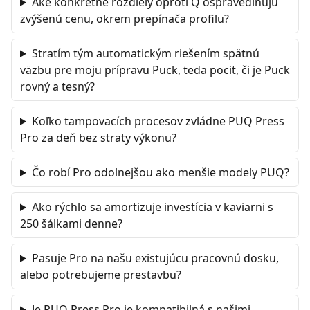
Aké konkrétne rozdiely oproti Q ospravedlňujú
zvýšenú cenu, okrem prepínača profilu?
Stratím tým automatickým riešením spätnú
väzbu pre moju prípravu Puck, teda pocit, či je Puck
rovný a tesný?
Koľko tampovacích procesov zvládne PUQ Press
Pro za deň bez straty výkonu?
Čo robí Pro odolnejšou ako menšie modely PUQ?
Ako rýchlo sa amortizuje investícia v kaviarni s
250 šálkami denne?
Pasuje Pro na našu existujúcu pracovnú dosku,
alebo potrebujeme prestavbu?
Je PUQ Press Pro je kompatibilná s našimi