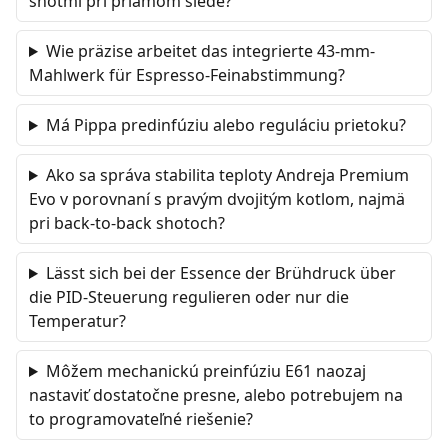
shotmi pri priamom slede?
Wie präzise arbeitet das integrierte 43-mm-
Mahlwerk für Espresso-Feinabstimmung?
Má Pippa predinfúziu alebo reguláciu prietoku?
Ako sa správa stabilita teploty Andreja Premium
Evo v porovnaní s pravým dvojitým kotlom, najmä
pri back-to-back shotoch?
Lässt sich bei der Essence der Brühdruck über
die PID-Steuerung regulieren oder nur die
Temperatur?
Môžem mechanickú preinfúziu E61 naozaj
nastaviť dostatočne presne, alebo potrebujem na
to programovateľné riešenie?