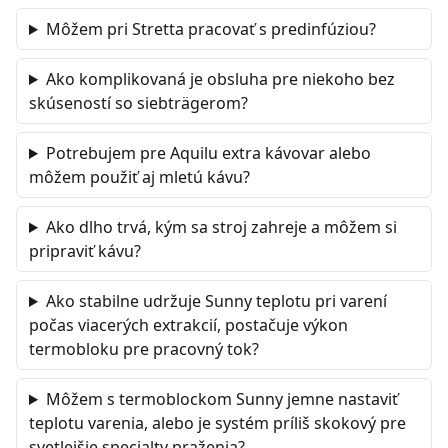
Môžem pri Stretta pracovať s predinfúziou?
Ako komplikovaná je obsluha pre niekoho bez
skúseností so siebträgerom?
Potrebujem pre Aquilu extra kávovar alebo
môžem použiť aj mletú kávu?
Ako dlho trvá, kým sa stroj zahreje a môžem si
pripraviť kávu?
Ako stabilne udržuje Sunny teplotu pri varení
počas viacerých extrakcií, postačuje výkon
termobloku pre pracovný tok?
Môžem s termoblockom Sunny jemne nastaviť
teplotu varenia, alebo je systém príliš skokový pre
svetlejšie specialty praženia?