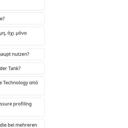
ne?
μη, όχι μόνο
haupt nutzen?
 der Tank?
ne Technology από
sure profiling
 die bei mehreren