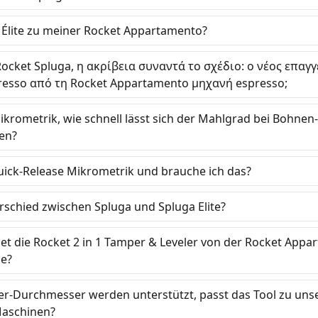
a Élite zu meiner Rocket Appartamento?
 Rocket Spluga, η ακρίβεια συναντά το σχέδιο: ο νέος επαγ
presso από τη Rocket Appartamento μηχανή espresso;
krometrik, wie schnell lässt sich der Mahlgrad bei Bohne
len?
ick-Release Mikrometrik und brauche ich das?
rschied zwischen Spluga und Spluga Elite?
et die Rocket 2 in 1 Tamper & Leveler von der Rocket App
ne?
er-Durchmesser werden unterstützt, passt das Tool zu un
Maschinen?