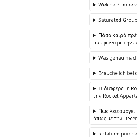
Welche Pumpe ve
Saturated Group 
Πόσο καιρό πρέπ
σύμφωνα με την έν
Was genau macht
Brauche ich bei 
Τι διαφέρει η R
την Rocket Appart
Πώς λειτουργεί 
όπως με την Decen
Rotationspumpe b