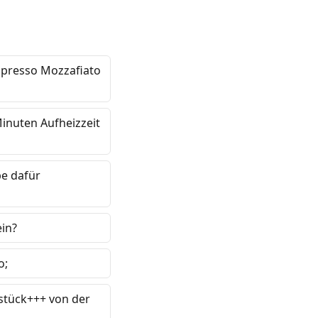
spresso Mozzafiato
Minuten Aufheizzeit
pe dafür
ein?
o;
stück+++ von der