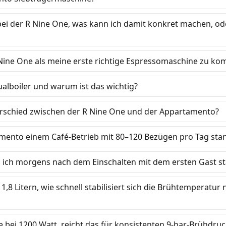
ei der R Nine One, was kann ich damit konkret machen, ode
 Nine One als meine erste richtige Espressomaschine zu kom
alboiler und warum ist das wichtig?
erschied zwischen der R Nine One und der Appartamento?
amento einem Café-Betrieb mit 80–120 Bezügen pro Tag sta
n ich morgens nach dem Einschalten mit dem ersten Gast st
 1,8 Litern, wie schnell stabilisiert sich die Brühtemperatur
bei 1200 Watt, reicht das für konsistenten 9-bar-Brühdruck