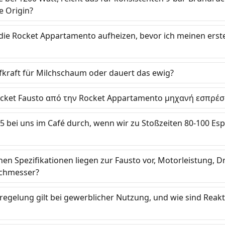
 Origin?
die Rocket Appartamento aufheizen, bevor ich meinen erst
fkraft für Milchschaum oder dauert das ewig?
ocket Fausto από την Rocket Appartamento μηχανή εσπρέσ
65 bei uns im Café durch, wenn wir zu Stoßzeiten 80-100 Esp
en Spezifikationen liegen zur Fausto vor, Motorleistung, D
chmesser?
egelung gilt bei gewerblicher Nutzung, und wie sind Reakt