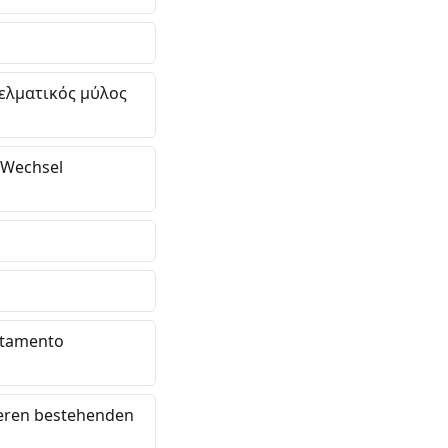
γελματικός μύλος
n-Wechsel
artamento
seren bestehenden