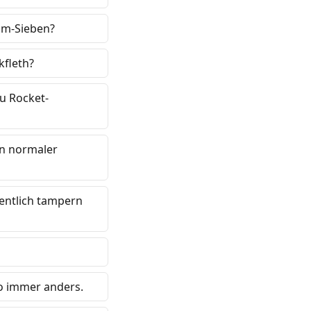
8mm-Sieben?
kfleth?
u Rocket-
in normaler
igentlich tampern
so immer anders.