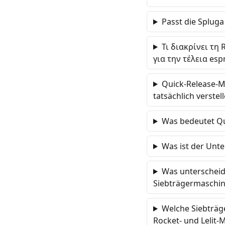
Passt die Splug
Τι διακρίνει τη
για την τέλεια es
Quick-Release-Mi
tatsächlich verstel
Was bedeutet Qu
Was ist der Unte
Was unterscheid
Siebträgermaschi
Welche Siebträg
Rocket- und Lelit-