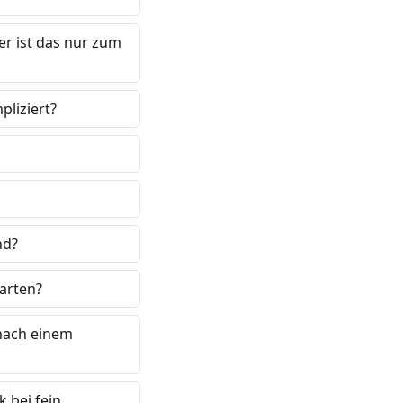
r ist das nur zum
pliziert?
nd?
arten?
 nach einem
 bei fein