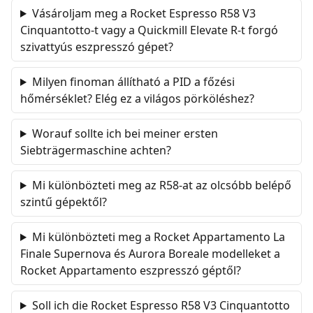
Vásároljam meg a Rocket Espresso R58 V3
Cinquantotto-t vagy a Quickmill Elevate R-t forgó
szivattyús eszpresszó gépet?
Milyen finoman állítható a PID a főzési
hőmérséklet? Elég ez a világos pörköléshez?
Worauf sollte ich bei meiner ersten
Siebträgermaschine achten?
Mi különbözteti meg az R58-at az olcsóbb belépő
szintű gépektől?
Mi különbözteti meg a Rocket Appartamento La
Finale Supernova és Aurora Boreale modelleket a
Rocket Appartamento eszpresszó géptől?
Soll ich die Rocket Espresso R58 V3 Cinquantotto