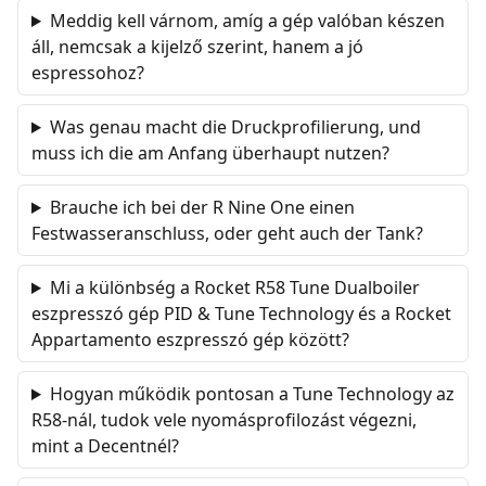
Meddig kell várnom, amíg a gép valóban készen
áll, nemcsak a kijelző szerint, hanem a jó
espressohoz?
Was genau macht die Druckprofilierung, und
muss ich die am Anfang überhaupt nutzen?
Brauche ich bei der R Nine One einen
Festwasseranschluss, oder geht auch der Tank?
Mi a különbség a Rocket R58 Tune Dualboiler
eszpresszó gép PID & Tune Technology és a Rocket
Appartamento eszpresszó gép között?
Hogyan működik pontosan a Tune Technology az
R58-nál, tudok vele nyomásprofilozást végezni,
mint a Decentnél?