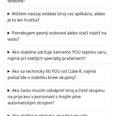
dôležité?
Môžem naozaj ovládať stroj cez aplikáciu, alebo
je to len hračka?
Potrebujem pevný vodovod alebo stačí nádrž na
vodu?
Ako stabilne udržuje Sanremo YOU teplotu varu,
najmä pri svetlých specialty praženiach?
Ako sa technicky líši YOU od Cube R, najmä
pokiaľ ide o stabilitu brew skupiny?
Ako často musím odvápniť stroj a čistiť skupinu
na prípravu v porovnaní s mojím plne
automatickým strojom?
Ako zložitá je obsluha, musím tam veľa