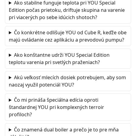
Ako stabilne funguje teplota pri YOU Special
Edition počas prietoku, driftuje skupina na varenie
pri viacerých po sebe idúcich shotoch?
Čo konkrétne odlišuje YOU od Cube R, keďže obe
majú ovládanie cez aplikáciu a prevodovú pumpu?
Ako konštantne udrži YOU Special Edition
teplotu varenia pri svetlých praženiach?
Akú veľkosť mlecích dosiek potrebujem, aby som
naozaj využil potenciál YOU?
Čo mi prináša špeciálna edícia oproti
štandardnej YOU pri komplexných terroir
profiloch?
Čo znamená dual boiler a prečo je to pre mňa