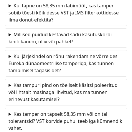
Kui täpne on 58,35 mm läbimõõt, kas tamper
sobib tõesti kõikidesse VST ja IMS filterkottidesse
ilma donut-efektita?
Millised puidud kestavad sadu kasutuskordi
kihiti kauem, oliiv või pähkel?
Kui järjekindel on rõhu rakendamine võrreldes
Eureka dünaomeetrilise tamperiga, kas tunnen
tampimisel tagasisidet?
Kas tampuri pind on tõeliselt käsitsi poleeritud
või lihtsalt masinaga lihvitud, kas ma tunnen
erinevust kasutamisel?
Kas tamper on täpselt 58,35 mm või on tal
tolerantsid? VST korvide puhul teeb iga kümnendik
vahet.