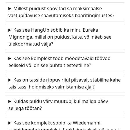
Millest puidust soovitad sa maksimaalse
vastupidavuse saavutamiseks baaritingimustes?
Kas see HangUp sobib ka minu Eureka
Mignoniga, millel on puidust kate, või näeb see
ülekoormatud välja?
Kas see komplekt toob mõõdetavaid töövoo
eeliseid või on see puhtalt esteetiline?
Kas on tasside rippuv riiul piisavalt stabiilne kahe
täis tassi hoidmiseks valmistamise ajal?
Kuidas puidu värv muutub, kui ma iga päev
sellega töötan?
Kas see komplekt sobib ka Wiedemanni
käepidemete komplekti, funktsionaalselt või ainult