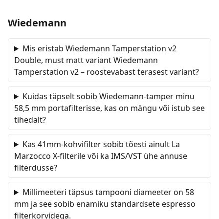
Wiedemann
Mis eristab Wiedemann Tamperstation v2
Double, must matt variant Wiedemann
Tamperstation v2 – roostevabast terasest variant?
Kuidas täpselt sobib Wiedemann-tamper minu
58,5 mm portafilterisse, kas on mängu või istub see
tihedalt?
Kas 41mm-kohvifilter sobib tõesti ainult La
Marzocco X-filterile või ka IMS/VST ühe annuse
filterdusse?
Millimeeteri täpsus tampooni diameeter on 58
mm ja see sobib enamiku standardsete espresso
filterkorvidega.