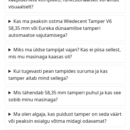
visuaalselt?
Kas ma peaksin ostma Wiedecent Tamper V6
58,35 mm või Eureka dünaamilise tamperi
automaatse vajutamisega?
Miks ma üldse tampijat vajan? Kas ei piisa sellest,
mis mu masinaga kaasas oli?
Kui tugevasti pean tampides suruma ja kas
tamper aitab mind sellega?
Mis tähendab 58,35 mm tamperi puhul ja kas see
sobib minu masinaga?
Ma olen algaja, kas puidust tamper on seda väärt
või peaksin esialgu võtma midagi odavamat?