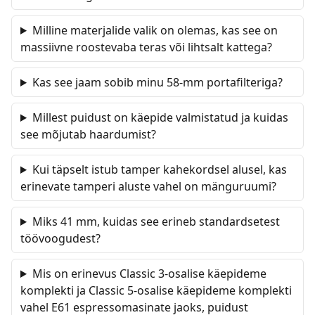
Milline materjalide valik on olemas, kas see on
massiivne roostevaba teras või lihtsalt kattega?
Kas see jaam sobib minu 58-mm portafilteriga?
Millest puidust on käepide valmistatud ja kuidas
see mõjutab haardumist?
Kui täpselt istub tamper kahekordsel alusel, kas
erinevate tamperi aluste vahel on mänguruumi?
Miks 41 mm, kuidas see erineb standardsetest
töövoogudest?
Mis on erinevus Classic 3-osalise käepideme
komplekti ja Classic 5-osalise käepideme komplekti
vahel E61 espressomasinate jaoks, puidust