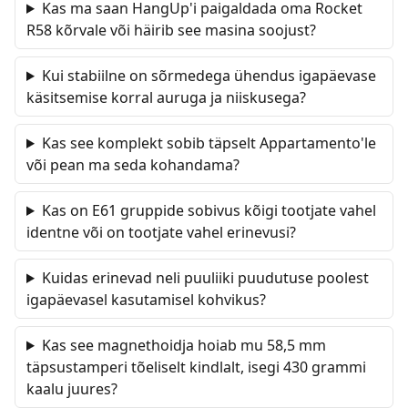
Kas ma saan HangUp'i paigaldada oma Rocket
R58 kõrvale või häirib see masina soojust?
Kui stabiilne on sõrmedega ühendus igapäevase
käsitsemise korral auruga ja niiskusega?
Kas see komplekt sobib täpselt Appartamento'le
või pean ma seda kohandama?
Kas on E61 gruppide sobivus kõigi tootjate vahel
identne või on tootjate vahel erinevusi?
Kuidas erinevad neli puuliiki puudutuse poolest
igapäevasel kasutamisel kohvikus?
Kas see magnethoidja hoiab mu 58,5 mm
täpsustamperi tõeliselt kindlalt, isegi 430 grammi
kaalu juures?