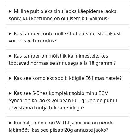
Milline puit oleks sinu jaoks käepideme jaoks
sobiv, kui käetunne on olulisem kui välimus?
Kas tamper toob mulle shot-zu-shot-stabiilsust
või on see turundus?
Kas tamper on mõistlik ka inimestele, kes
töötavad normaalse annusega alla 18 grammi?
Kas see komplekt sobib kõigile E61 masinatele?
Kas see 5-ühes komplekt sobib minu ECM
Synchronika jaoks või pean E61 gruppide puhul
arvestama tootja tolerantsidega?
Kui palju nõelu on WDT-l ja milline on nende
läbimõõt, kas see piisab 20g annuste jaoks?